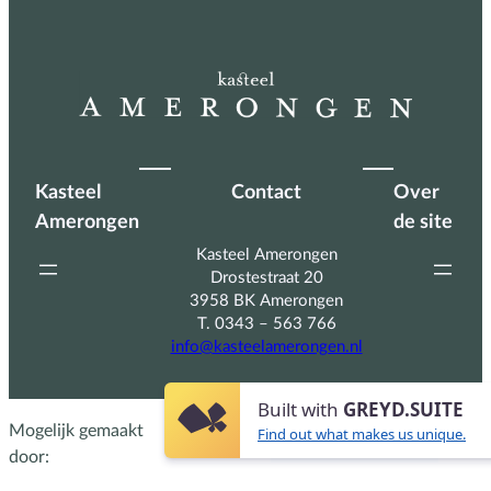
Kasteel
Contact
Over
Amerongen
de site
Kasteel Amerongen
Drostestraat 20
3958 BK Amerongen
T. 0343 – 563 766
info@kasteelamerongen.nl
Built with
GREYD.SUITE
Mogelijk gemaakt
Find out what makes us unique.
door: