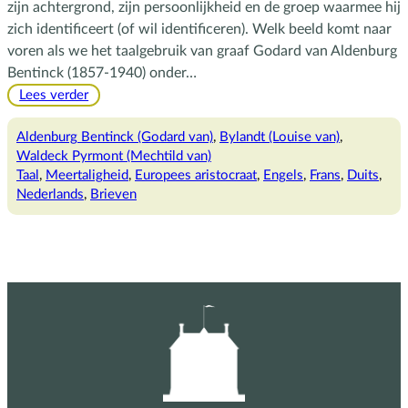
zijn achtergrond, zijn persoonlijkheid en de groep waarmee hij
zich identificeert (of wil identificeren). Welk beeld komt naar
voren als we het taalgebruik van graaf Godard van Aldenburg
Bentinck (1857-1940) onder…
:
Lees verder
The
count,
Aldenburg Bentinck (Godard van)
, 
Bylandt (Louise van)
, 
der
Waldeck Pyrmont (Mechtild van)
Graf,
Taal
, 
Meertaligheid
, 
Europees aristocraat
, 
Engels
, 
Frans
, 
Duits
, 
le
Nederlands
, 
Brieven
comte
en
de
graaf