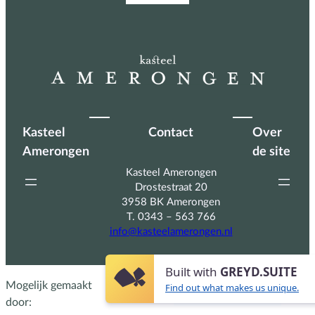
Kasteel
Contact
Over
Amerongen
de site
Kasteel Amerongen
Drostestraat 20
3958 BK Amerongen
T. 0343 – 563 766
info@kasteelamerongen.nl
Built with
GREYD.SUITE
Mogelijk gemaakt
Find out what makes us unique.
door: