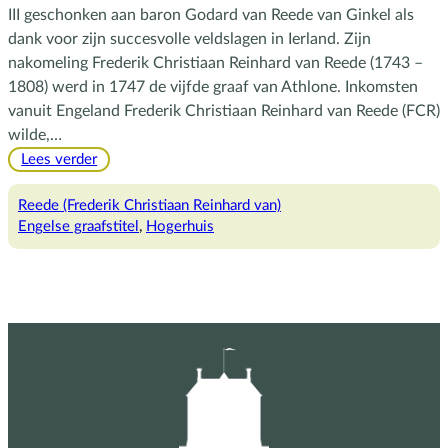
III geschonken aan baron Godard van Reede van Ginkel als
dank voor zijn succesvolle veldslagen in Ierland. Zijn
nakomeling Frederik Christiaan Reinhard van Reede (1743 –
1808) werd in 1747 de vijfde graaf van Athlone. Inkomsten
vanuit Engeland Frederik Christiaan Reinhard van Reede (FCR)
wilde,…
:
Lees verder
De
vijfde
Reede (Frederik Christiaan Reinhard van)
graaf
Engelse graafstitel
, 
Hogerhuis
en
de
bekrachtiging
van
zijn
Engelse
graventitel