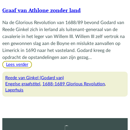
Graaf van Athlone zonder land
Na de Glorious Revolution van 1688/89 bevond Godard van
Reede Ginkel zich in Ierland als luitenant-generaal van de
cavalerie in het leger van Willem III. Willem III zelf vertrok na
een gewonnen slag aan de Boyne en mislukte aanvallen op
Limerick in 1690 naar het vasteland. Godard kreeg de
opdracht de opstandelingen aan zijn gezag…
:
Lees verder
Graaf
van
Reede van Ginkel (Godard van)
Athlone
Engelse graafstitel
, 
1688-1689 Glorious Revolution
, 
zonder
Lagerhuis
land