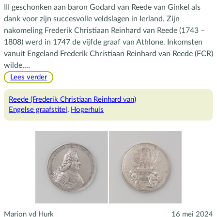
III geschonken aan baron Godard van Reede van Ginkel als
dank voor zijn succesvolle veldslagen in Ierland. Zijn
nakomeling Frederik Christiaan Reinhard van Reede (1743 –
1808) werd in 1747 de vijfde graaf van Athlone. Inkomsten
vanuit Engeland Frederik Christiaan Reinhard van Reede (FCR)
wilde,…
:
Lees verder
De
vijfde
Reede (Frederik Christiaan Reinhard van)
graaf
Engelse graafstitel
, 
Hogerhuis
en
de
bekrachtiging
van
zijn
Engelse
graventitel
Marion vd Hurk
16 mei 2024