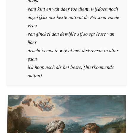
doope
vant kint en wat daer toe dient, wij doen noch
dagelijcks ons beste ontrent de Persoon vande
vrou
van ginckel dan dewijlle sij so opt leste van
haer
dracht is moete wijt al met diskreesie in alles
gaen
ick hoop noch als het beste, [hierkoomende
ontfan]