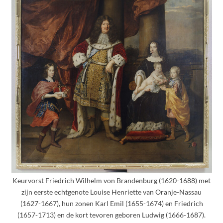
Keurvorst Friedrich Wilhelm von Brandenburg (1620-1688) met
zijn eerste echtgenote Louise Henriette van Oranje-Nassau
(1627-1667), hun zonen Karl Emil (1655-1674) en Friedrich
(1657-1713) en de kort tevoren geboren Ludwig (1666-1687).