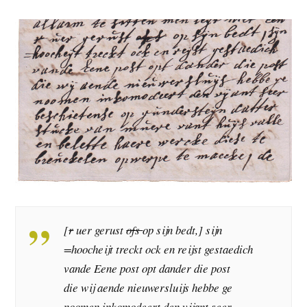
[
r
uer gerust
ofs
op sijn bedt,] sijn
=hoocheijt treckt ock en reijst gestaedich
vande Eene post opt dander die post
die wij aende nieuwersluijs hebbe ge
noomen inkomodeert den vijant seer