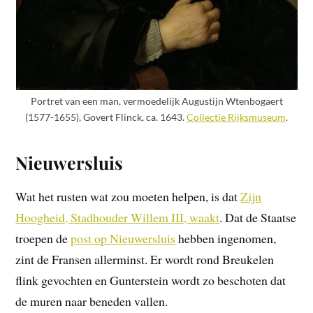
Portret van een man, vermoedelijk Augustijn Wtenbogaert
(1577-1655), Govert Flinck, ca. 1643.
Collectie Rijksmuseum
.
Nieuwersluis
Wat het rusten wat zou moeten helpen, is dat
Zijn
Hoogheid, Stadhouder Willem III, waakt
. Dat de Staatse
troepen de
post op Nieuwersluis
hebben ingenomen,
zint de Fransen allerminst. Er wordt rond Breukelen
flink gevochten en Gunterstein wordt zo beschoten dat
de muren naar beneden vallen.