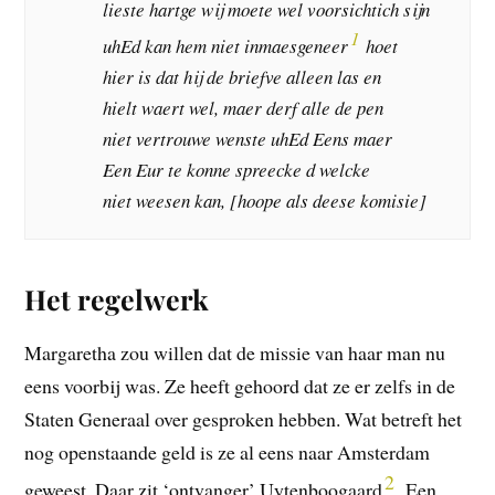
lieste hartge wij moete wel voorsichtich sijn
1
uhEd kan hem niet inmaesgeneer
hoet
hier is dat hij de briefve alleen las en
hielt waert wel, maer derf alle de pen
niet vertrouwe wenste uhEd Eens maer
Een Eur te konne spreecke d welcke
niet weesen kan, [hoope als deese komisie]
Het regelwerk
Margaretha zou willen dat de missie van haar man nu
eens voorbij was. Ze heeft gehoord dat ze er zelfs in de
Staten Generaal over gesproken hebben. Wat betreft het
nog openstaande geld is ze al eens naar Amsterdam
2
geweest. Daar zit ‘ontvanger’ Uytenboogaard
. Een