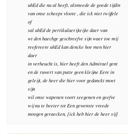
uhEd die nu al heeft, alsmeede de goede tijdin
van onse scheeps vloote , die ick niet twijfele
of
sal uhEd de pertikulaerijteijte daer van
wt den haechge geschreefve sijn waer toe mij
reefereere uhEd kan dencke hoe men hier
daer
in verheucht is, hier heeft den Admirael gent
en de ruwert van putte geen kleijne Eere in
geleijt, de heer die hier voor gedanckt moet
sijn
wil onse wapenen voort seegenen en geefve
wij nu te beeter tot Een gewenste vreede
moogen geraecken, [ick heb hier de heer sij]