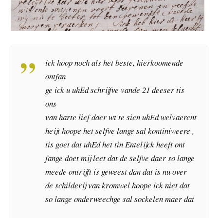
ick hoop noch als het beste, hierkoomende
ontfan
ge ick u uhEd schrijfve vande 21 deeser tis
ons
van harte lief daer wt te sien uhEd welvaerent
heijt hoope het selfve lange sal kontiniweere ,
tis goet dat uhEd het tin Entelijck heeft ont
fange doet mij leet dat de selfve daer so lange
meede ontrijft is geweest dan dat is nu over
de schilderij van kromwel hoope ick niet dat
so lange onderweechge sal sockelen maer dat