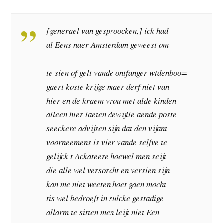
[generael
van
gesproocken,] ick had
al Eens naer Amsterdam geweest om
te sien of gelt vande ontfanger wtdenboo=
gaert koste krijge maer derf niet van
hier en de kraem vrou met alde kinden
alleen hier laeten dewijlle aende poste
seeckere advijsen sijn dat den vijant
voorneemens is vier vande selfve te
gelijck t Ackateere hoewel men seijt
die alle wel versorcht en versien sijn
kan me niet weeten hoet gaen mocht
tis wel bedroeft in sulcke gestadige
allarm te sitten men leijt niet Een