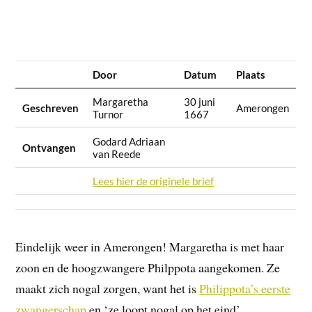
Door
Datum
Plaats
Margaretha
30 juni
Geschreven
Amerongen
Turnor
1667
Godard Adriaan
Ontvangen
van Reede
Lees hier de originele brief
Eindelijk weer in Amerongen! Margaretha is met haar
zoon en de hoogzwangere Philppota aangekomen. Ze
maakt zich nogal zorgen, want het is
Philippota’s eerste
zwangerschap
en ‘ze loopt nogal op het eind’.