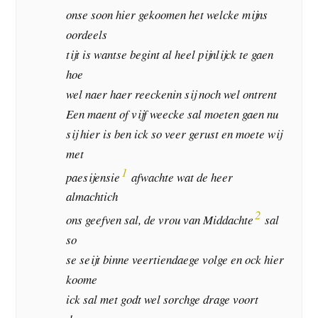
onse soon hier gekoomen het welcke mijns
oordeels
tijt is wantse begint al heel pijnlijck te gaen
hoe
wel naer haer reeckenin sij noch wel ontrent
Een maent of vijf weecke sal moeten gaen nu
sij hier is ben ick so veer gerust en moete wij
met
1
paesijensie
afwachte wat de heer
almachtich
2
ons geefven sal, de vrou van Middachte
sal
so
se seijt binne veertiendaege volge en ock hier
koome
ick sal met godt wel sorchge drage voort