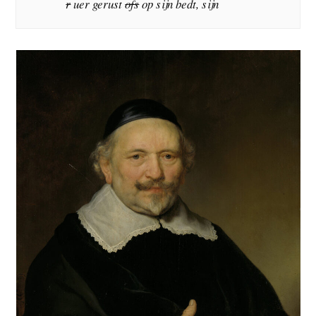
r
uer gerust
ofs
op sijn bedt, sijn