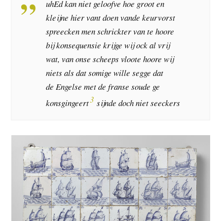
uhEd kan niet geloofve hoe groot en
kleijne hier vant doen vande keurvorst
spreecken men schrickter van te hoore
bij konsequensie krijge wij ock al vrij
wat, van onse scheeps vloote hoore wij
niets als dat somige wille segge dat
de Engelse met de franse soude ge
3
konsgingeert
sijnde doch niet seeckers