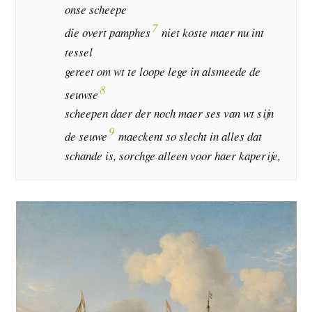
onse scheepe
7
die overt pamphes
niet koste maer nu int
tessel
gereet om wt te loope lege in alsmeede de
8
seuwse
scheepen daer der noch maer ses van wt sijn
9
de seuwe
maeckent so slecht in alles dat
schande is, sorchge alleen voor haer kaperije,