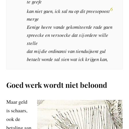
te geefe
6
kan niet gaen, ick sal nu op dit preesopoost
merge
Eenige heere vande gekomiteerde rade gaen
spreecke en versoecke dat sij ordere wille
stelle
dat mij die ordinansi van tienduijsent gul
betaelt worde sal sien wat ick krijgen kan,
Goed werk wordt niet beloond
Maar geld
is schaars,
ook de
betaling aan