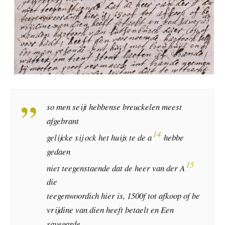
so men seijt hebbense breuckelen meest
afgebrant
14
gelijcke sij ock het huijs te de a
hebbe
gedaen
15
niet teegenstaende dat de heer van der A
die
teegenwoordich hier is, 1500f tot afkoop of be
vrijdine van dien heeft betaelt en Een
savegarde