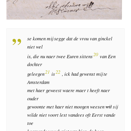
se komen mij segge dat de vrou van ginckel
niet wel
20
is, die nu naer twee Euren sittens
van Een
dochter
21
22
geleegen
is
, ick had gewenst mij te
Amsterdam
met haer geweest waere maer t heeft naer
ouder
gewoonte met haer niet moogen weesen
wil
sij
wilde niet voort lest vandees oft Eerst vande
toe