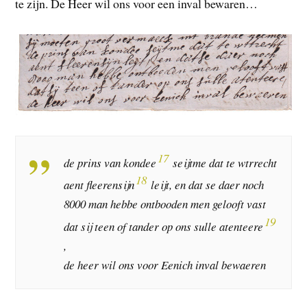
te zijn. De Heer wil ons voor een inval bewaren…
17
de prins van kondee
seijtme dat te wtrrecht
18
aent fleerensijn
leijt, en dat se daer noch
8000 man hebbe ontbooden men gelooft vast
19
dat sij teen of tander op ons sulle atenteere
,
de heer wil ons voor Eenich inval bewaeren