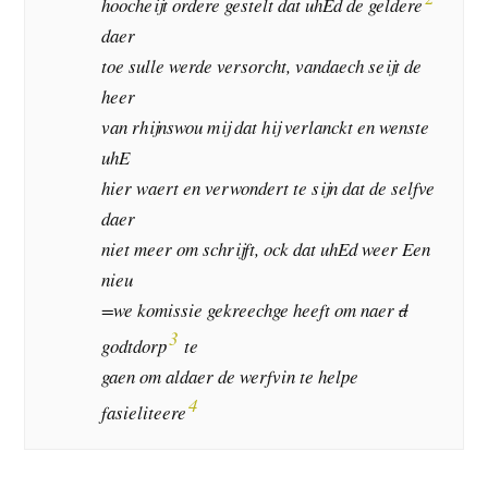
hoocheijt ordere gestelt dat uhEd de geldere
daer
toe sulle werde versorcht, vandaech seijt de
heer
van rhijnswou mij dat hij verlanckt en wenste
uhE
hier waert en verwondert te sijn dat de selfve
daer
niet meer om schrijft, ock dat uhEd weer Een
nieu
=we komissie gekreechge heeft om naer
d
3
godtdorp
te
gaen om aldaer de werfvin te helpe
4
fasieliteere