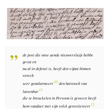
de post die onse aende nieuwersluijs hebbe
gevat en
nu al in defensi is, heeft den vijant binnen
wtrech
10
seer geanlarmeert
den hartooch van
11
lutsenbur
die te breuckelen in Persoon is geweest heeft
12
hem vandaer met sijn volck gereetiereert