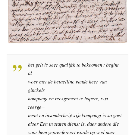
het gelt is seer qualijck te bekoomen t begint
al
weer met de betaelline vande heer van
ginckels
kompangi en reesgement te hapere, sijn
reesge=
ment en insonderheijt sijn kompangi is so goet
alser Een in staten dienst is, daer andere die
voor hem gepreefereert worde op veel naer