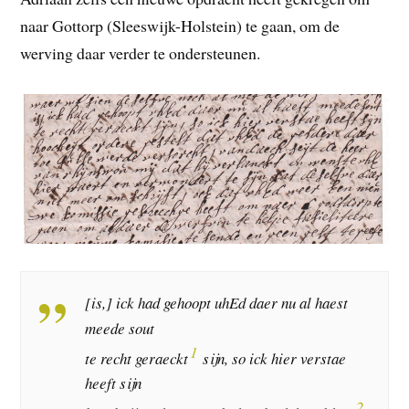
naar Gottorp (Sleeswijk-Holstein) te gaan, om de
werving daar verder te ondersteunen.
[is,] ick had gehoopt uhEd daer nu al haest
meede sout
1
te recht geraeckt
sijn, so ick hier verstae
heeft sijn
2