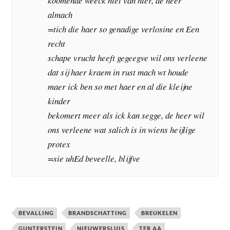
koomende weeck niet van hier, de heer
almach
=tich die haer so genadige verlosine en Een
recht
schape vrucht heeft gegeegve wil ons verleene
dat sij haer kraem in rust mach wt houde
maer ick ben so met haer en al die kleijne
kinder
bekomert meer als ick kan segge, de heer wil
ons verleene wat salich is in wiens heijlige
protex
=sie uhEd beveelle, blijfve
BEVALLING
BRANDSCHATTING
BREUKELEN
GUNTERSTEIN
NIEUWERSLUIS
TER AA