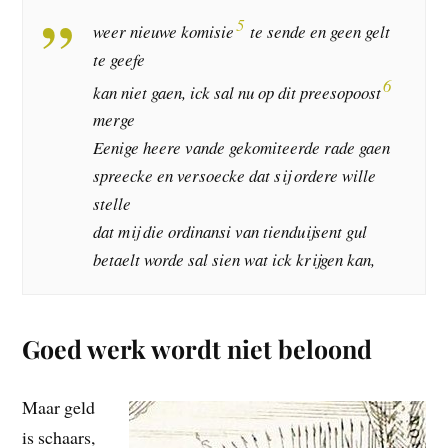
5
weer nieuwe komisie
te sende en geen gelt
te geefe
6
kan niet gaen, ick sal nu op dit preesopoost
merge
Eenige heere vande gekomiteerde rade gaen
spreecke en versoecke dat sij ordere wille
stelle
dat mij die ordinansi van tienduijsent gul
betaelt worde sal sien wat ick krijgen kan,
Goed werk wordt niet beloond
Maar geld
is schaars,