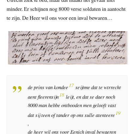
minder. Er schijnen nog 8000 verse soldaten in aantocht
te zijn. De Heer wil ons voor een inval bewaren…
17
de prins van kondee
seijtme dat te wtrrecht
18
aent fleerensijn
leijt, en dat se daer noch
8000 man hebbe ontbooden men gelooft vast
19
dat sij teen of tander op ons sulle atenteere
,
de heer wil ons voor Eenich inval bewaeren