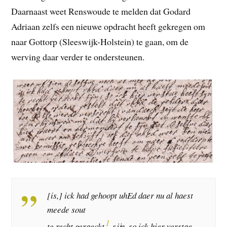
Daarnaast weet Renswoude te melden dat Godard
Adriaan zelfs een nieuwe opdracht heeft gekregen om
naar Gottorp (Sleeswijk-Holstein) te gaan, om de
werving daar verder te ondersteunen.
[is,] ick had gehoopt uhEd daer nu al haest
meede sout
1
te recht geraeckt
sijn, so ick hier verstae