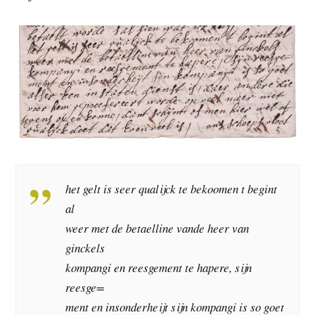
het gelt is seer qualijck te bekoomen t begint
al
weer met de betaelline vande heer van
ginckels
kompangi en reesgement te hapere, sijn
reesge=
ment en insonderheijt sijn kompangi is so goet