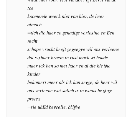
toe
koomende weeck niet van hier, de heer
almach
=tich die haer so genadige verlosine en Een
recht
schape vrucht heeft gegeegve wil ons verleene
dat sij haer kraem in rust mach wt houde
maer ick ben so met haer en al die kleijne
kinder
bekomert meer als ick kan segge, de heer wil
ons verleene wat salich is in wiens heijlige
protex
=sie uhEd beveelle, blijfve