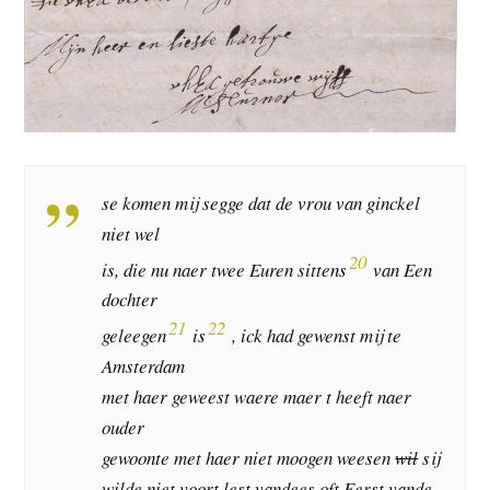
se komen mij segge dat de vrou van ginckel
niet wel
20
is, die nu naer twee Euren sittens
van Een
dochter
21
22
geleegen
is
, ick had gewenst mij te
Amsterdam
met haer geweest waere maer t heeft naer
ouder
gewoonte met haer niet moogen weesen
wil
sij
wilde niet voort lest vandees oft Eerst vande