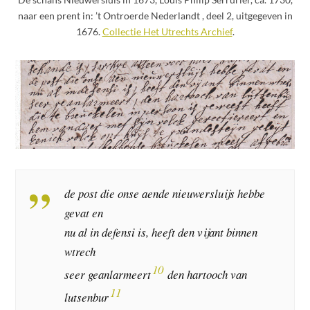
naar een prent in: ’t Ontroerde Nederlandt , deel 2, uitgegeven in
1676.
Collectie Het Utrechts Archief
.
de post die onse aende nieuwersluijs hebbe
gevat en
nu al in defensi is, heeft den vijant binnen
wtrech
10
seer geanlarmeert
den hartooch van
11
lutsenbur