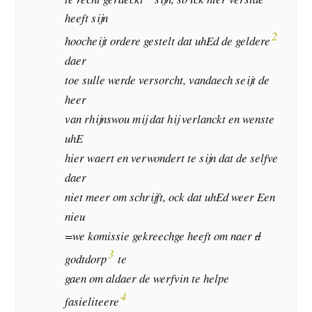
heeft sijn
2
hoocheijt ordere gestelt dat uhEd de geldere
daer
toe sulle werde versorcht, vandaech seijt de
heer
van rhijnswou mij dat hij verlanckt en wenste
uhE
hier waert en verwondert te sijn dat de selfve
daer
niet meer om schrijft, ock dat uhEd weer Een
nieu
=we komissie gekreechge heeft om naer
d
3
godtdorp
te
gaen om aldaer de werfvin te helpe
4
fasieliteere