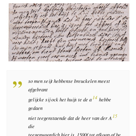
so men seijt hebbense breuckelen meest
afgebrant
14
gelijcke sij ock het huijs te de a
hebbe
gedaen
15
niet teegenstaende dat de heer van der A
die
teegenwoordich hier is, 1500f tot afkoop of be