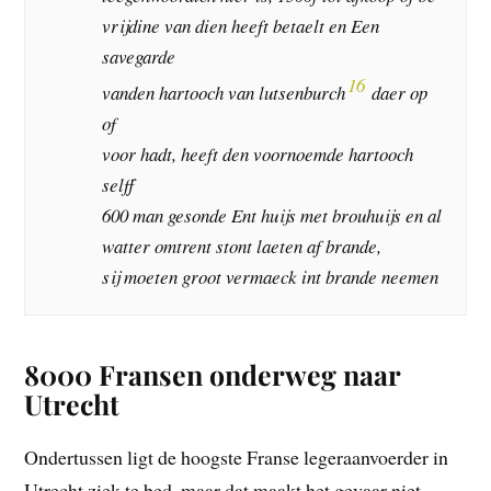
vrijdine van dien heeft betaelt en Een
savegarde
16
vanden hartooch van lutsenburch
daer op
of
voor hadt, heeft den voornoemde hartooch
selff
600 man gesonde Ent huijs met brouhuijs en al
watter omtrent stont laeten af brande,
sij moeten groot vermaeck int brande neemen
8000 Fransen onderweg naar
Utrecht
Ondertussen ligt de hoogste Franse legeraanvoerder in
Utrecht ziek te bed, maar dat maakt het gevaar niet