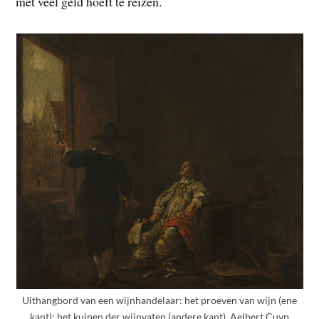
met veel geld hoeft te reizen.
Uithangbord van een wijnhandelaar: het proeven van wijn (ene
kant); het kuipen der wijnvaten (andere kant), Aelbert Cuyp