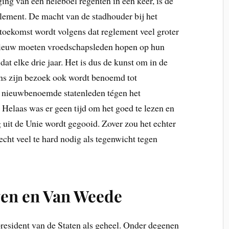
ing van een heleboel regenten in één keer, is de
lement. De macht van de stadhouder bij het
oekomst wordt volgens dat reglement veel groter
opnieuw moeten vroedschapsleden hopen op hun
at elke drie jaar. Het is dus de kunst om in de
dens zijn bezoek ook wordt benoemd tot
e nieuwbenoemde statenleden tégen het
elaas was er geen tijd om het goed te lezen en
g uit de Unie wordt gegooid. Zover zou het echter
cht veel te hard nodig als tegenwicht tegen
ven en Van Weede
resident van de Staten als geheel. Onder degenen