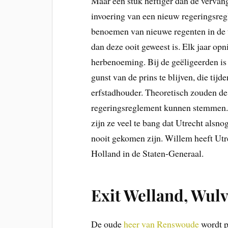
Maar een stuk heftiger dan de vervang
invoering van een nieuw regeringsreg
benoemen van nieuwe regenten in de t
dan deze ooit geweest is. Elk jaar 
herbenoeming. Bij de geëligeerden is d
gunst van de prins te blijven, die tij
erfstadhouder. Theoretisch zouden d
regeringsreglement kunnen stemmen. H
zijn ze veel te bang dat Utrecht alsno
nooit gekomen zijn. Willem heeft Utre
Holland in de Staten-Generaal.
Exit Welland, Wul
De oude
heer van Renswoude
wordt p