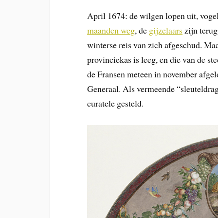
April 1674: de wilgen lopen uit, vog
maanden weg
, de
gijzelaars
zijn teru
winterse reis van zich afgeschud. Maa
provinciekas is leeg, en die van de st
de Fransen meteen in november afgelo
Generaal. Als vermeende “sleuteldrage
curatele gesteld.