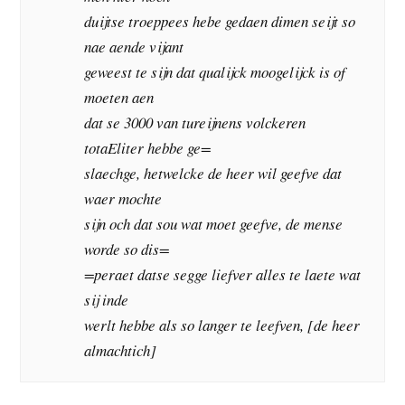
duijtse troeppees hebe gedaen dimen seijt so
nae aende vijant
geweest te sijn dat qualijck moogelijck is of
moeten aen
dat se 3000 van tureijnens volckeren
totaEliter hebbe ge=
slaechge, hetwelcke de heer wil geefve dat
waer mochte
sijn och dat sou wat moet geefve, de mense
worde so dis=
=peraet datse segge liefver alles te laete wat
sij inde
werlt hebbe als so langer te leefven, [de heer
almachtich]