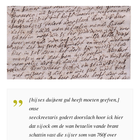
[hij ses duijsent gul heeft moeten geefven,]
onse
seeckreetaris godert doorslach hoor ick hier
dat sij ock om de wan betaelin vande brant
schattin vast die sij ter som van 760f over