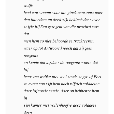
wulfe
heel wat vreemt voor die ginck aenstonts naer
den intendant en deed sijn beklach daer over
seijde hij Een geregent van die provinsi was
dat
men hem so niet behoorde te trackteeren,
waer op tot Antwoort kreech dat sij geen
reegente
en kende dat sij daer de reegente waere dat
hij
heer van wulfve niet veel soude segge of Eert
ve avont sou sijn hem noch vijftich soldaeten
daer bij soude sende, daer op hebbense hem
in
sijn kamer met vollenhoofve door soldaete
doen