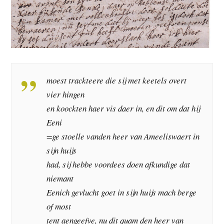
moest trackteere die sij met keetels overt
vier hingen
en koockten haer vis daer in, en dit om dat hij
Eeni
=ge stoelle vanden heer van Ameeliswaert in
sijn huijs
had, sij hebbe voordees doen afkundige dat
niemant
Eenich gevlucht goet in sijn huijs mach berge
of most
tent aengeefve, nu dit quam den heer van