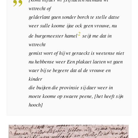
wttrecht of
gelderlant gaen sonder borch te stelle datse
weer sulle koome ijae ock geen vrouwe, nu
2
de burgemeester hamel
seijt me dat in
wttrecht
gemist wort of hij wt geraeckt is weetense niet
nu hebbense weer Een plakaet laeten wt gaen
waer bij se begeere dat al de vrouwe en
kinder
die buijten die provinsie sij daer weer in
moete koome op swaere peene, [het heeft sijn
hooch]