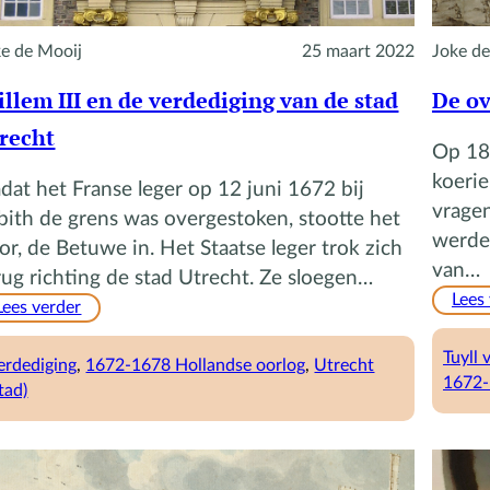
ke de Mooij
25 maart 2022
Joke de
llem III en de verdediging van de stad
De ov
recht
Op 18 
koerie
dat het Franse leger op 12 juni 1672 bij
vragen
bith de grens was overgestoken, stootte het
werde
or, de Betuwe in. Het Staatse leger trok zich
van…
rug richting de stad Utrecht. Ze sloegen…
Lees
:
Lees verder
Willem
III
Tuyll
erdediging
, 
1672-1678 Hollandse oorlog
, 
Utrecht
en
1672-
stad)
de
verdediging
van
de