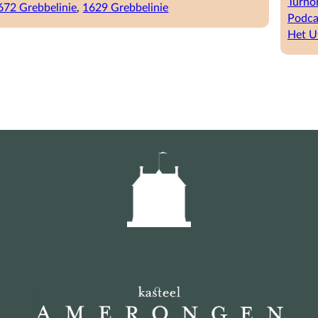
1629
Turno
672 Grebbelinie
, 
1629 Grebbelinie
Podca
Het U