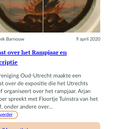
ek Barnouw
9 april 2020
st over het Rampjaar en
criptie
reniging Oud-Utrecht maakte een
t over de expositie die het Utrechts
f organiseert over het rampjaar. Arjan
er spreekt met Floortje Tuinstra van het
f, onder andere over…
:
 verder
Podcast
over