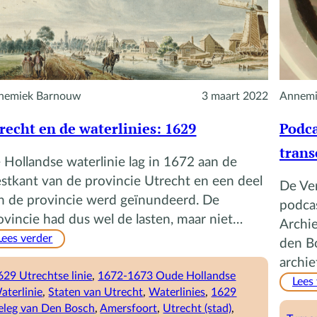
stad
Utrecht
nemiek Barnouw
3 maart 2022
Annemi
recht en de waterlinies: 1629
Podca
trans
 Hollandse waterlinie lag in 1672 aan de
stkant van de provincie Utrecht en een deel
De Ve
n de provincie werd geïnundeerd. De
podcas
ovincie had dus wel de lasten, maar niet…
Archie
:
Lees verder
den Bo
Utrecht
archie
en
629 Utrechtse linie
, 
1672-1673 Oude Hollandse
Lees
de
aterlinie
, 
Staten van Utrecht
, 
Waterlinies
, 
1629
waterlinies:
eleg van Den Bosch
, 
Amersfoort
, 
Utrecht (stad)
, 