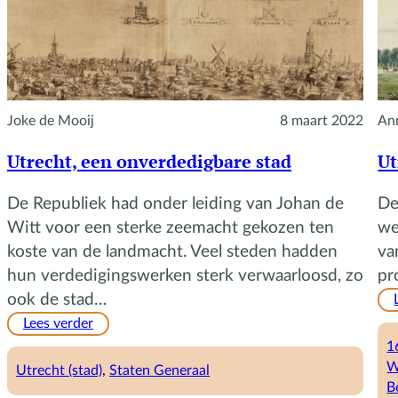
Joke de Mooij
8 maart 2022
An
Utrecht, een onverdedigbare stad
Ut
De Republiek had onder leiding van Johan de
De
Witt voor een sterke zeemacht gekozen ten
we
koste van de landmacht. Veel steden hadden
va
hun verdedigingswerken sterk verwaarloosd, zo
pr
ook de stad…
:
Lees verder
Utrecht,
1
een
W
Utrecht (stad)
, 
Staten Generaal
onverdedigbare
B