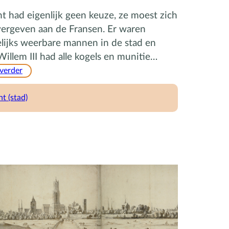
t had eigenlijk geen keuze, ze moest zich
vergeven aan de Fransen. Er waren
lijks weerbare mannen in de stad en
Willem III had alle kogels en munitie…
:
 verder
De
‘sleuteldragers’
t (stad)
van
Utrecht