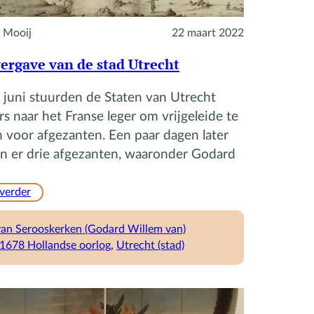
 Mooij
22 maart 2022
ergave van de stad Utrecht
juni stuurden de Staten van Utrecht
rs naar het Franse leger om vrijgeleide te
 voor afgezanten. Een paar dagen later
n er drie afgezanten, waaronder Godard
:
 verder
De
overgave
 van Serooskerken (Godard Willem van)
van
1678 Hollandse oorlog
, 
Utrecht (stad)
de
stad
Utrecht