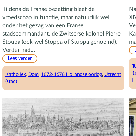
Tijdens de Franse bezetting bleef de
Na
vroedschap in functie, maar natuurlijk wel
XI
onder het gezag van een Franse
Ve
stadscommandant, de Zwitserse kolonel Pierre
Ka
Stoupa (ook wel Stoppa of Stuppa genoemd).
ma
Verder had…
:
Lees verder
De
T
Fransen
1
Katholiek
, 
Dom
, 
1672-1678 Hollandse oorlog
, 
Utrecht
in
H
(stad)
de
stad
Utrecht