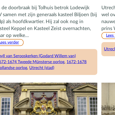
 de doorbraak bij Tolhuis betrok Lodewijk
Utrech
V samen met zijn generaals kasteel Biljoen (bij
wel o
lp) als hoofdkwartier. Hij zal ook nog in
nauwe
steel Keppel en Kasteel Zeist overnachten,
prins 
ar op welke…
Lees
:
Lees verder
Hoofdkwartier
Utrech
Kasteel
uyll van Serooskerken (Godard Willem van)
Biljoen
672-1674 Tweede Münsterse oorlog
, 
1672-1678
ollandse oorlog
, 
Utrecht (stad)