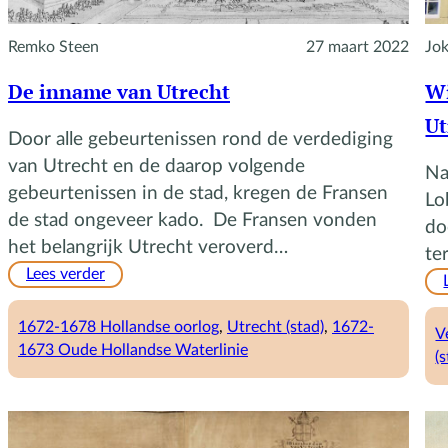
Remko Steen
27 maart 2022
Jo
De inname van Utrecht
Wi
Ut
Door alle gebeurtenissen rond de verdediging
van Utrecht en de daarop volgende
Na
gebeurtenissen in de stad, kregen de Fransen
Lo
de stad ongeveer kado. De Fransen vonden
do
het belangrijk Utrecht veroverd…
te
:
Lees verder
De
inname
1672-1678 Hollandse oorlog
, 
Utrecht (stad)
, 
1672-
V
van
1673 Oude Hollandse Waterlinie
(
Utrecht