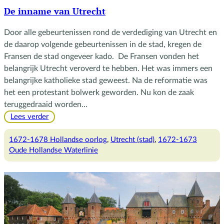
De inname van Utrecht
Door alle gebeurtenissen rond de verdediging van Utrecht en
de daarop volgende gebeurtenissen in de stad, kregen de
Fransen de stad ongeveer kado. De Fransen vonden het
belangrijk Utrecht veroverd te hebben. Het was immers een
belangrijke katholieke stad geweest. Na de reformatie was
het een protestant bolwerk geworden. Nu kon de zaak
teruggedraaid worden…
:
Lees verder
De
inname
1672-1678 Hollandse oorlog
, 
Utrecht (stad)
, 
1672-1673
van
Oude Hollandse Waterlinie
Utrecht