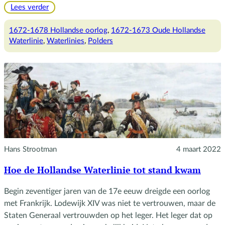
:
Lees verder
Het
vernuft
1672-1678 Hollandse oorlog
, 
1672-1673 Oude Hollandse
van
Waterlinie
, 
Waterlinies
, 
Polders
de
Hollandse
waterlinie
Hans Strootman
4 maart 2022
Hoe de Hollandse Waterlinie tot stand kwam
Begin zeventiger jaren van de 17e eeuw dreigde een oorlog
met Frankrijk. Lodewijk XIV was niet te vertrouwen, maar de
Staten Generaal vertrouwden op het leger. Het leger dat op