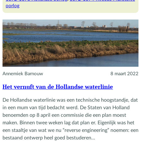
van
oorlog
18
juni
tot
21
juli
1672
Annemiek Barnouw
8 maart 2022
Het vernuft van de Hollandse waterlinie
De Hollandse waterlinie was een technische hoogstandje, dat
in een mum van tijd bedacht werd. De Staten van Holland
benoemden op 8 april een commissie die een plan moest
maken. Binnen twee weken lag dat plan er. Eigenlijk was het
een staaltje van wat we nu “reverse engineering” noemen: een
bestaand ontwerp heel goed bestuderen…