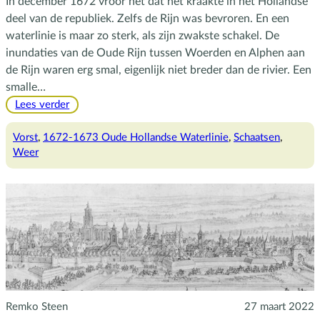
In december 1672 vroor het dat het kraakte in het Hollandse
deel van de republiek. Zelfs de Rijn was bevroren. En een
waterlinie is maar zo sterk, als zijn zwakste schakel. De
inundaties van de Oude Rijn tussen Woerden en Alphen aan
de Rijn waren erg smal, eigenlijk niet breder dan de rivier. Een
smalle…
:
Lees verder
Het
begint
Vorst
, 
1672-1673 Oude Hollandse Waterlinie
, 
Schaatsen
, 
te
Weer
vriezen
Remko Steen
27 maart 2022