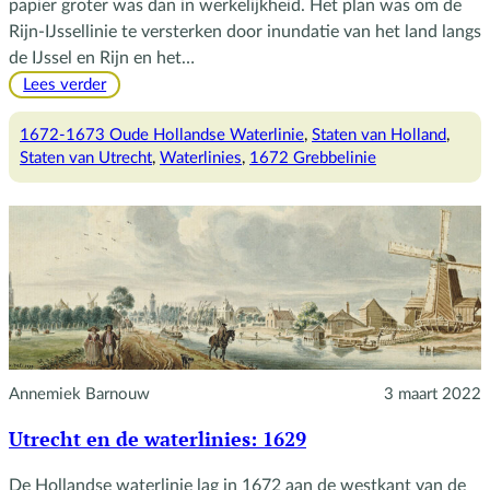
papier groter was dan in werkelijkheid. Het plan was om de
Rijn-IJssellinie te versterken door inundatie van het land langs
de IJssel en Rijn en het…
:
Lees verder
Hoe
de
1672-1673 Oude Hollandse Waterlinie
, 
Staten van Holland
, 
Hollandse
Staten van Utrecht
, 
Waterlinies
, 
1672 Grebbelinie
Waterlinie
tot
stand
kwam
Annemiek Barnouw
3 maart 2022
Utrecht en de waterlinies: 1629
De Hollandse waterlinie lag in 1672 aan de westkant van de