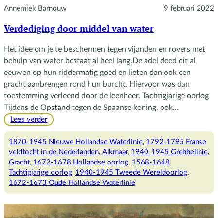
Annemiek Barnouw
9 februari 2022
Verdediging door middel van water
Het idee om je te beschermen tegen vijanden en rovers met
behulp van water bestaat al heel lang.De adel deed dit al
eeuwen op hun riddermatig goed en lieten dan ook een
gracht aanbrengen rond hun burcht. Hiervoor was dan
toestemming verleend door de leenheer. Tachtigjarige oorlog
Tijdens de Opstand tegen de Spaanse koning, ook…
:
Lees verder
Verdediging
door
1870-1945 Nieuwe Hollandse Waterlinie
, 
1792-1795 Franse
middel
veldtocht in de Nederlanden
, 
Alkmaar
, 
1940-1945 Grebbelinie
, 
van
Gracht
, 
1672-1678 Hollandse oorlog
, 
1568-1648
water
Tachtigjarige oorlog
, 
1940-1945 Tweede Wereldoorlog
, 
1672-1673 Oude Hollandse Waterlinie