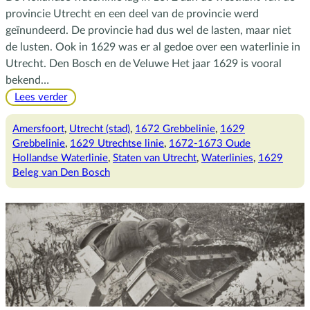
provincie Utrecht en een deel van de provincie werd
geïnundeerd. De provincie had dus wel de lasten, maar niet
de lusten. Ook in 1629 was er al gedoe over een waterlinie in
Utrecht. Den Bosch en de Veluwe Het jaar 1629 is vooral
bekend…
:
Lees verder
Utrecht
en
Amersfoort
, 
Utrecht (stad)
, 
1672 Grebbelinie
, 
1629
de
Grebbelinie
, 
1629 Utrechtse linie
, 
1672-1673 Oude
waterlinies:
Hollandse Waterlinie
, 
Staten van Utrecht
, 
Waterlinies
, 
1629
1629
Beleg van Den Bosch