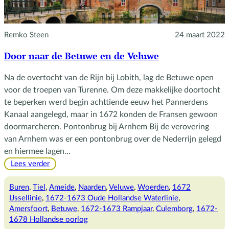
Remko Steen
24 maart 2022
Door naar de Betuwe en de Veluwe
Na de overtocht van de Rijn bij Lobith, lag de Betuwe open
voor de troepen van Turenne. Om deze makkelijke doortocht
te beperken werd begin achttiende eeuw het Pannerdens
Kanaal aangelegd, maar in 1672 konden de Fransen gewoon
doormarcheren. Pontonbrug bij Arnhem Bij de verovering
van Arnhem was er een pontonbrug over de Nederrijn gelegd
en hiermee lagen…
:
Lees verder
Door
naar
Buren
, 
Tiel
, 
Ameide
, 
Naarden
, 
Veluwe
, 
Woerden
, 
1672
de
IJssellinie
, 
1672-1673 Oude Hollandse Waterlinie
, 
Betuwe
Amersfoort
, 
Betuwe
, 
1672-1673 Rampjaar
, 
Culemborg
, 
1672-
en
1678 Hollandse oorlog
de