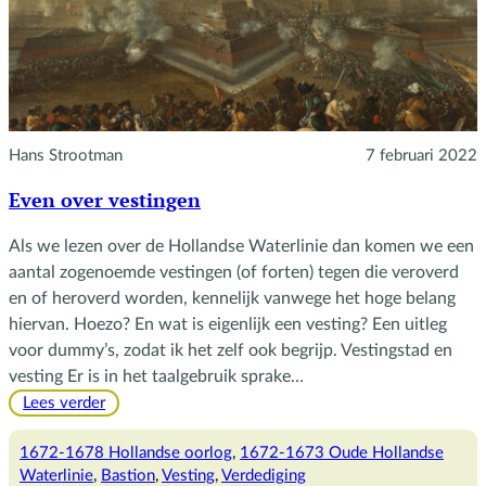
Hans Strootman
7 februari 2022
Even over vestingen
Als we lezen over de Hollandse Waterlinie dan komen we een
aantal zogenoemde vestingen (of forten) tegen die veroverd
en of heroverd worden, kennelijk vanwege het hoge belang
hiervan. Hoezo? En wat is eigenlijk een vesting? Een uitleg
voor dummy’s, zodat ik het zelf ook begrijp. Vestingstad en
vesting Er is in het taalgebruik sprake…
:
Lees verder
Even
over
1672-1678 Hollandse oorlog
, 
1672-1673 Oude Hollandse
vestingen
Waterlinie
, 
Bastion
, 
Vesting
, 
Verdediging