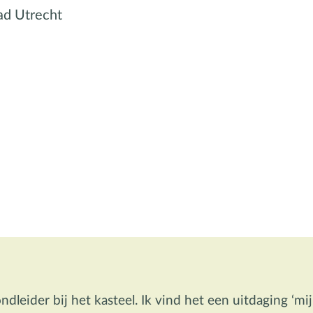
tad Utrecht
ondleider bij het kasteel. Ik vind het een uitdaging ‘mij