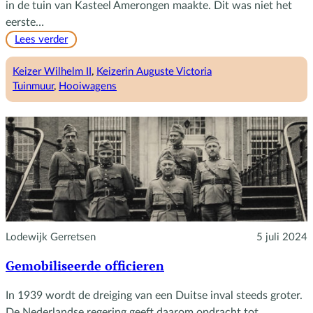
in de tuin van Kasteel Amerongen maakte. Dit was niet het
eerste…
:
Lees verder
Het
verhaal
Keizer Wilhelm II
, 
Keizerin Auguste Victoria
van
Tuinmuur
, 
Hooiwagens
Ruben
Velleman
Lodewijk Gerretsen
5 juli 2024
Gemobiliseerde officieren
In 1939 wordt de dreiging van een Duitse inval steeds groter.
De Nederlandse regering geeft daarom opdracht tot