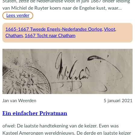
Staten, zette de Nederlandse vloot in juni 1667 onder leiding
van Michiel de Ruyter koers naar de Engelse kust, waar…
:
Lees verder
De
tocht
1665-1667 Tweede Engels-Nederlandse Oorlog
, 
Vloot
, 
naar
Chatham
, 
1667 Tocht naar Chatham
Chatham
Jan van Weerden
5 januari 2021
Ein einfacher Privatman
ofwel: De laatste handtekening van de keizer. Even was
Kasteel Amerongen wereldnieuws. De derde en laatste keizer