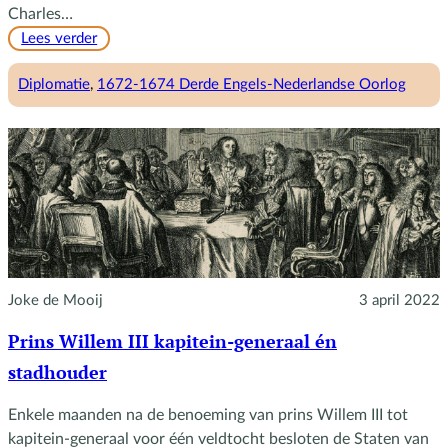
Charles…
:
Lees verder
Willem
III
Diplomatie
, 
1672-1674 Derde Engels-Nederlandse Oorlog
weerstaat
Charles
II
Joke de Mooij
3 april 2022
Prins Willem III kapitein-generaal én
stadhouder
Enkele maanden na de benoeming van prins Willem III tot
kapitein-generaal voor één veldtocht besloten de Staten van