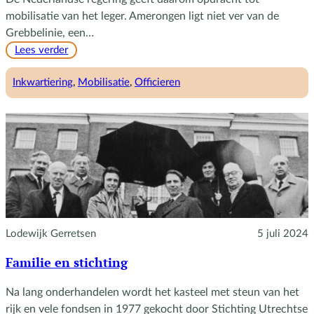
mobilisatie van het leger. Amerongen ligt niet ver van de
Grebbelinie, een…
:
Lees verder
Gemobiliseerde
officieren
Inkwartiering
, 
Mobilisatie
, 
Officieren
Lodewijk Gerretsen
5 juli 2024
Familie en stichting
Na lang onderhandelen wordt het kasteel met steun van het
rijk en vele fondsen in 1977 gekocht door Stichting Utrechtse