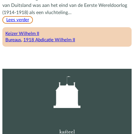
van Duitsland was aan het eind van de Eerste Wereldoorlog
(1914-1918) als een vluchteling…
:
Lees verder
Ein
einfacher
Keizer Wilhelm II
Privatman
Bureaus
, 
1918 Abdicatie Wilhelm II