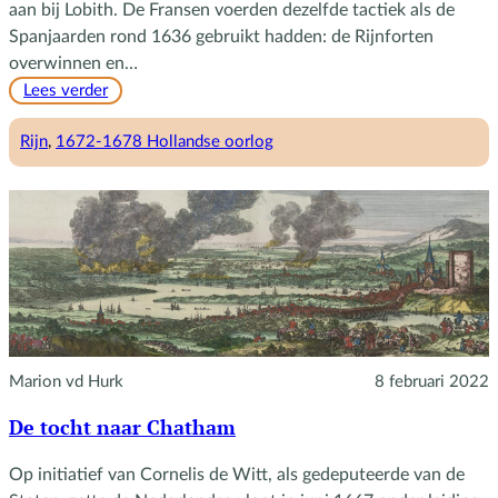
aan bij Lobith. De Fransen voerden dezelfde tactiek als de
Spanjaarden rond 1636 gebruikt hadden: de Rijnforten
overwinnen en…
:
Lees verder
Lodewijk
XIV
Rijn
, 
1672-1678 Hollandse oorlog
komt
bij
Lobith
ons
land
binnen
Marion vd Hurk
8 februari 2022
De tocht naar Chatham
Op initiatief van Cornelis de Witt, als gedeputeerde van de