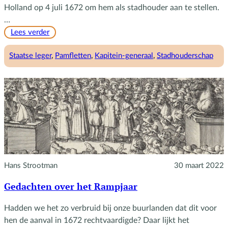
Holland op 4 juli 1672 om hem als stadhouder aan te stellen.
…
:
Lees verder
Prins
Willem
Staatse leger
, 
Pamfletten
, 
Kapitein-generaal
, 
Stadhouderschap
III
kapitein-
generaal
én
stadhouder
Hans Strootman
30 maart 2022
Gedachten over het Rampjaar
Hadden we het zo verbruid bij onze buurlanden dat dit voor
hen de aanval in 1672 rechtvaardigde? Daar lijkt het