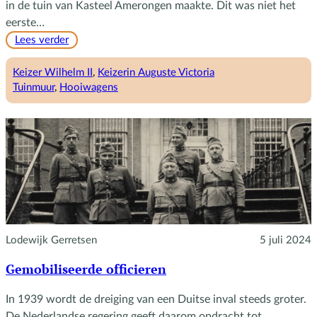
in de tuin van Kasteel Amerongen maakte. Dit was niet het
eerste…
:
Lees verder
Het
verhaal
Keizer Wilhelm II
, 
Keizerin Auguste Victoria
van
Tuinmuur
, 
Hooiwagens
Ruben
Velleman
Lodewijk Gerretsen
5 juli 2024
Gemobiliseerde officieren
In 1939 wordt de dreiging van een Duitse inval steeds groter.
De Nederlandse regering geeft daarom opdracht tot