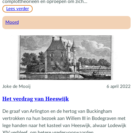
complottheorieën en oproepen om zich…
:
Lees verder
De
moord
Moord
op
de
gebroeders
De
Witt
Joke de Mooij
6 april 2022
Het verdrag van Heeswijk
De graaf van Arlington en de hertog van Buckingham
vertrokken na hun bezoek aan Willem III in Bodegraven met
lege handen naar het kasteel van Heeswijk, alwaar Lodewijk
XIV verbleef, om betere vredesvoorwaarden…