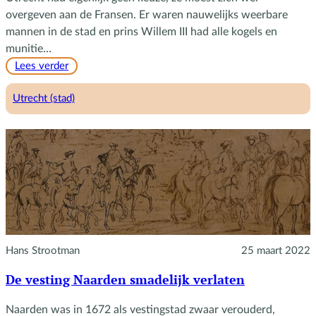
overgeven aan de Fransen. Er waren nauwelijks weerbare
mannen in de stad en prins Willem III had alle kogels en
munitie…
:
Lees verder
De
‘sleuteldragers’
Utrecht (stad)
van
Utrecht
Hans Strootman
25 maart 2022
De vesting Naarden smadelijk verlaten
Naarden was in 1672 als vestingstad zwaar verouderd,