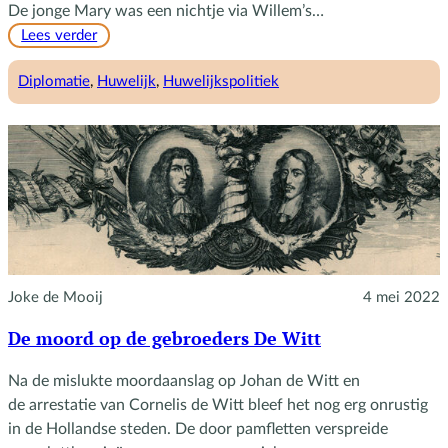
De jonge Mary was een nichtje via Willem’s…
:
Lees verder
Het
huwelijk
Diplomatie
, 
Huwelijk
, 
Huwelijkspolitiek
van
Willem
en
Mary
Joke de Mooij
4 mei 2022
De moord op de gebroeders De Witt
Na de mislukte moordaanslag op Johan de Witt en
de arrestatie van Cornelis de Witt bleef het nog erg onrustig
in de Hollandse steden. De door pamfletten verspreide