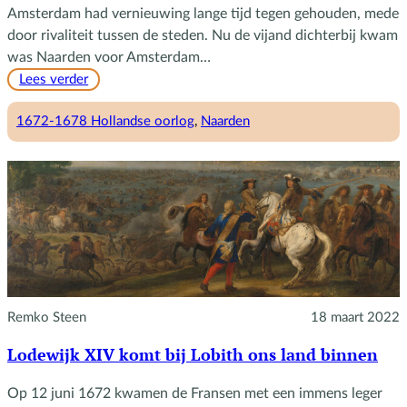
Amsterdam had vernieuwing lange tijd tegen gehouden, mede
door rivaliteit tussen de steden. Nu de vijand dichterbij kwam
was Naarden voor Amsterdam…
:
Lees verder
De
vesting
1672-1678 Hollandse oorlog
, 
Naarden
Naarden
smadelijk
verlaten
Remko Steen
18 maart 2022
Lodewijk XIV komt bij Lobith ons land binnen
Op 12 juni 1672 kwamen de Fransen met een immens leger