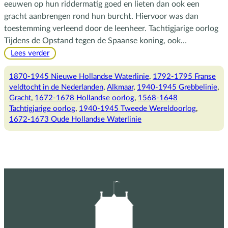
eeuwen op hun riddermatig goed en lieten dan ook een
gracht aanbrengen rond hun burcht. Hiervoor was dan
toestemming verleend door de leenheer. Tachtigjarige oorlog
Tijdens de Opstand tegen de Spaanse koning, ook…
:
Lees verder
Verdediging
door
1870-1945 Nieuwe Hollandse Waterlinie
, 
1792-1795 Franse
middel
veldtocht in de Nederlanden
, 
Alkmaar
, 
1940-1945 Grebbelinie
, 
van
Gracht
, 
1672-1678 Hollandse oorlog
, 
1568-1648
water
Tachtigjarige oorlog
, 
1940-1945 Tweede Wereldoorlog
, 
1672-1673 Oude Hollandse Waterlinie