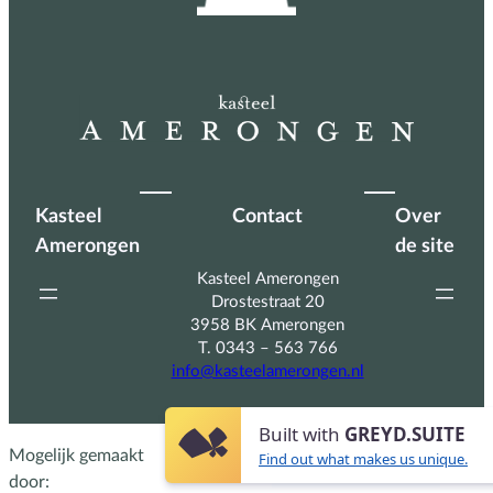
Kasteel
Contact
Over
Amerongen
de site
Kasteel Amerongen
Drostestraat 20
3958 BK Amerongen
T. 0343 – 563 766
info@kasteelamerongen.nl
Built with
GREYD.SUITE
Mogelijk gemaakt
Find out what makes us unique.
door: