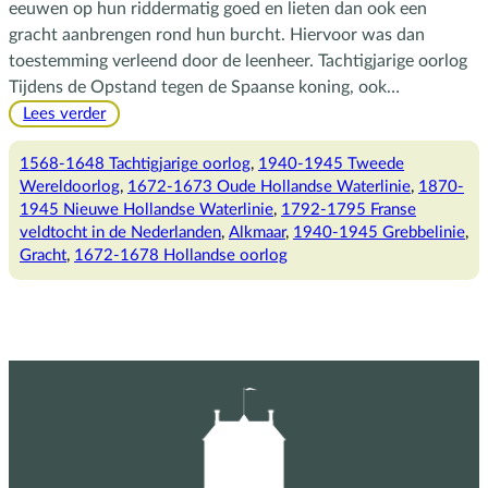
eeuwen op hun riddermatig goed en lieten dan ook een
gracht aanbrengen rond hun burcht. Hiervoor was dan
toestemming verleend door de leenheer. Tachtigjarige oorlog
Tijdens de Opstand tegen de Spaanse koning, ook…
:
Lees verder
Verdediging
door
1568-1648 Tachtigjarige oorlog
, 
1940-1945 Tweede
middel
Wereldoorlog
, 
1672-1673 Oude Hollandse Waterlinie
, 
1870-
van
1945 Nieuwe Hollandse Waterlinie
, 
1792-1795 Franse
water
veldtocht in de Nederlanden
, 
Alkmaar
, 
1940-1945 Grebbelinie
, 
Gracht
, 
1672-1678 Hollandse oorlog