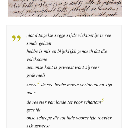
,dat d Engelse segge sij de vicktoorije te see
soude gehadt
hebbe is mis en blijcklijck genoech dat die
volckoome
aen onse kant is geweest want sij seer
gedevaeli
4
seert
de see hebbe moete verlaeten en sijn
naer
5
de reevier van londe tot voor schattam
geseijlt
onse scheepe die tot inde voorseijde reevier
sijn geweest