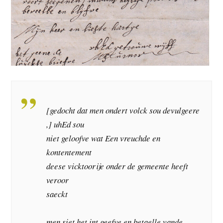
[gedocht dat men ondert volck sou devulgeere
,] uhEd sou
niet geloofve wat Een vreuchde en
kontentement
deese vicktoorije onder de gemeente heeft
veroor
saeckt
men siet het int geefve en betaelle vande