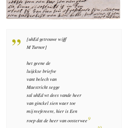
[uhEd getrouwe wijff
M Turnor]
het geene de
luijckse briefve
vant belech van
Maestricht segge
sal uhEd wt dees vande heer
van ginckel sien waer toe
mij reefereere, hier is Een
9
roep dat de heer van oosterwee
10