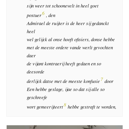
sijn weer tot schoonevelt in heel goet
6
postuer
, den
Admirael de ruijter is de heer sij gedanckt
heel
wel gelijck al onse hooft ofisiers, donse hebbe
met de meeste ordere vande werlt gevochten
daer
de vijant kontraerij heeft gedaen en so
deesorde
7
derlijck datse met de meeste konfusie
door
Een hebbe geslage, ijae so dat sij alle so
geschreefe
8
wort gemeerijteert
hebbe gestraft te worden,