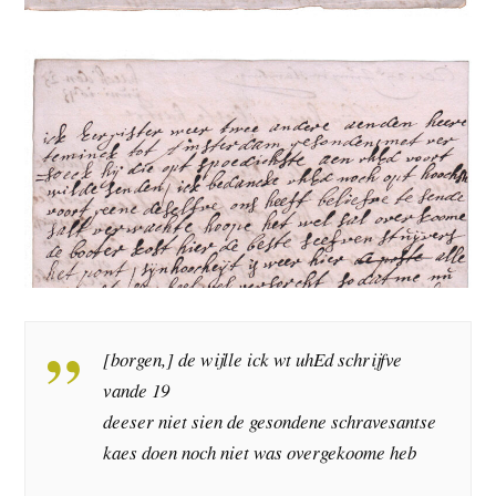
[borgen,] de wijlle ick wt uhEd schrijfve
vande 19
deeser niet sien de gesondene schravesantse
kaes doen noch niet was overgekoome heb