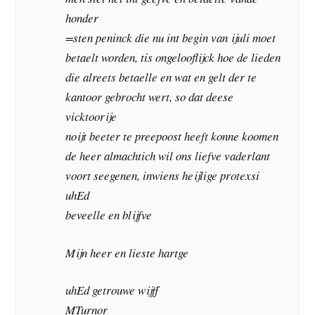
honder
=sten peninck die nu int begin van ijuli moet
betaelt worden, tis ongelooflijck hoe de lieden
die alreets betaelle en wat en gelt der te
kantoor gebrocht wert, so dat deese
vicktoorije
noijt beeter te preepoost heeft konne koomen
de heer almachtich wil ons liefve vaderlant
voort seegenen, inwiens heijlige protexsi
uhEd
beveelle en blijfve
Mijn heer en lieste hartge
uhEd getrouwe wijff
MTurnor