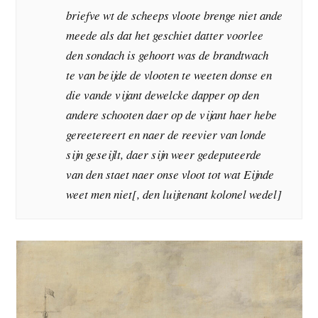
briefve wt de scheeps vloote brenge niet ande
meede als dat het geschiet datter voorlee
den sondach is gehoort was de brandtwach
te van beijde de vlooten te weeten donse en
die vande vijant dewelcke dapper op den
andere schooten daer op de vijant haer hebe
gereetereert en naer de reevier van londe
sijn geseijlt, daer sijn weer gedeputeerde
van den staet naer onse vloot tot wat Eijnde
weet men niet[, den luijtenant kolonel wedel]