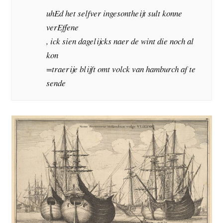
uhEd het selfver ingesontheijt sult konne
verEffene
, ick sien dagelijcks naer de wint die noch al
kon
=traerije blijft omt volck van hamburch af te
sende