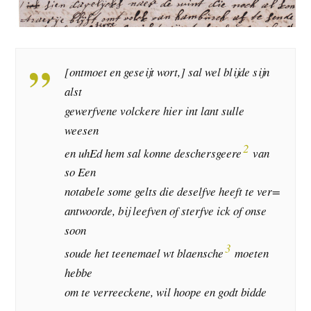
[ontmoet en geseijt wort,] sal wel blijde sijn
alst
gewerfvene volckere hier int lant sulle
weesen
2
en uhEd hem sal konne deschersgeere
van
so Een
notabele some gelts die deselfve heeft te ver=
antwoorde, bij leefven of sterfve ick of onse
soon
3
soude het teenemael wt blaensche
moeten
hebbe
om te verreeckene, wil hoope en godt bidde