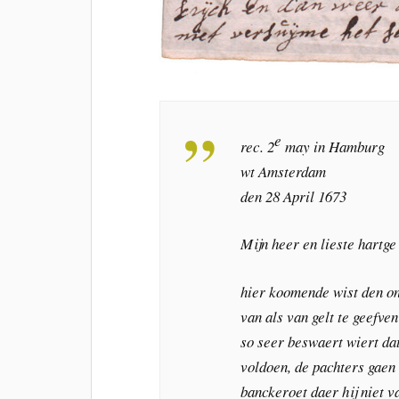
e
rec. 2
may in Hamburg
wt Amsterdam
den 28 April 1673
Mijn heer en lieste hartge
hier koomende wist den o
van als van gelt te geefve
so seer beswaert wiert dat
voldoen, de pachters gaen 
banckeroet daer hij niet va