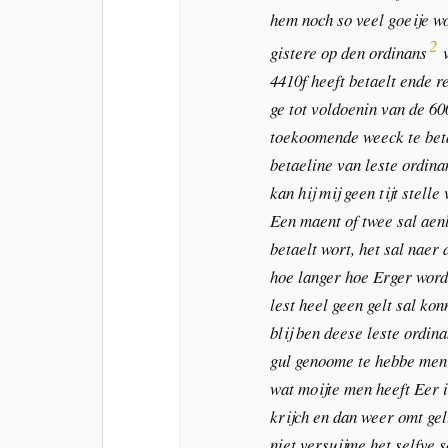
hem noch so veel goeije wo
2
gistere op den ordinans
v
4410f heeft betaelt ende r
ge tot voldoenin van de 60
toekoomende weeck te beta
betaeline van leste ordina
kan hij mij geen tijt stell
Een maent of twee sal aen
betaelt wort, het sal naer 
hoe langer hoe Erger word
lest heel geen gelt sal kon
blij ben deese leste ordina
gul genoome te hebbe men 
wat moijte men heeft Eer 
krijch en dan weer omt gelt
niet versuijme het selfve 