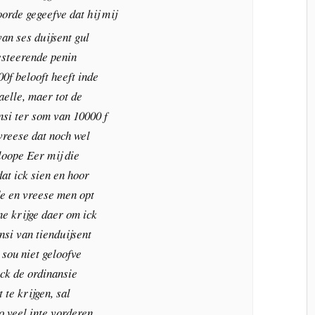
orde gegeefve dat hij mij
an ses duijsent gul
esteerende penin
00f belooft heeft inde
elle, maer tot de
nsi ter som van 10000 f
e vreese dat noch wel
loope Eer mij die
dat ick sien en hoor
e en vreese men opt
ne krijge daer om ick
nsi van tienduijsent
sou niet geloofve
ick de ordinansie
 te krijgen, sal
so veel inte vorderen