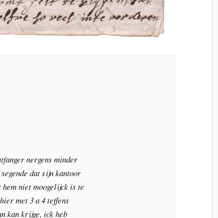
ntfanger nergens minder
n segende dat sijn kantoor
 hem niet moogelijck is te
hier met 3 a 4 teffens
n kan krijge, ick heb