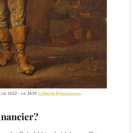
, ca. 1622 – ca. 1639.
Collectie Rijksmuseum
.
inancier?