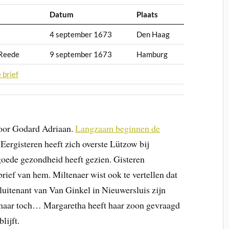
Datum
Plaats
4 september 1673
Den Haag
 Reede
9 september 1673
Hamburg
 brief
door Godard Adriaan.
Langzaam beginnen de
. Eergisteren heeft zich overste Lützow bij
oede gezondheid heeft gezien. Gisteren
rief van hem. Miltenaer wist ook te vertellen dat
luitenant van Van Ginkel in Nieuwersluis zijn
, maar toch… Margaretha heeft haar zoon gevraagd
lijft.