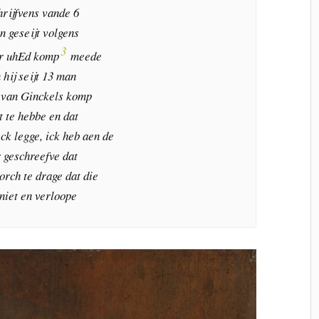
hrijfvens vande 6
n geseijt volgens
3
or uhEd komp
meede
hij seijt 13 man
r van Ginckels komp
t te hebbe en dat
ck legge, ick heb aen de
 geschreefve dat
sorch te drage dat die
 niet en verloope