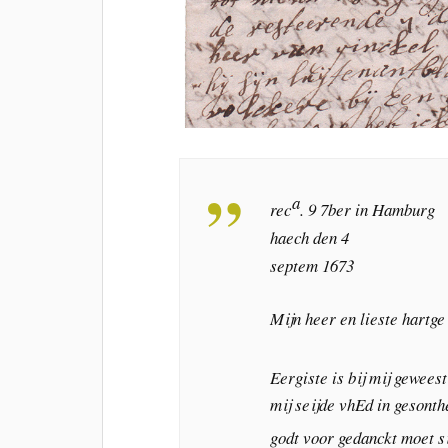
a
rec
. 9 7ber in Hamburg
haech den 4
septem 1673
Mijn heer en lieste hartge
Eergiste is bij mij gewees
mij seijde vhEd in gesonth
godt voor gedanckt moet si