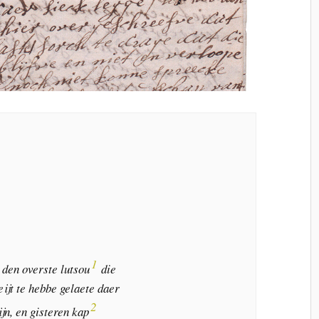
1
t den overste lutsou
die
eijt te hebbe gelaete daer
2
jn, en gisteren kap