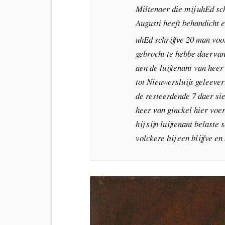
Miltenaer die mij uhEd sc
Augusti heeft behandicht e
uhEd schrijfve 20 man vo
gebrocht te hebbe daervan 
aen de luijtenant van hee
tot Nieuwersluijs geleever
de resteerdende 7 daer sie
heer van ginckel hier voer
hij sijn luijtenant belaste 
volckere bij een blijfve en