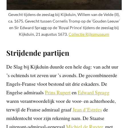
Gevecht tijdens de zeeslag bij Kijkduin, Willem van de Velde (II),
ca. 1675. Gevecht tussen Cornelis Tromp op de ‘Gouden Leeuw’
en Sir Edward Spragg op de ‘Royal Prince’ tijdens de zeeslag bij
Kijkduin, 21 augustus 1673.
Collectie Rijksmuseum
Strijdende partijen
De Slag bij Kijkduin duurde een hele dag: van acht uur
’s ochtends tot zeven uur ’s avonds. De gecombineerde
Engels-Franse vloot bestond uit drie eskaders. De
Engelse admiraals
Prins Rupert
en
Edward Spragg
waren verantwoordelijk voor de voor- en achterhoede,
terwijl de Franse admiraal graaf
Jean d’Estrées
de
middentocht voor zijn rekening nam. De Staatse
Luitenant-admiraal-generaal
Michiel de Ruyter
, met