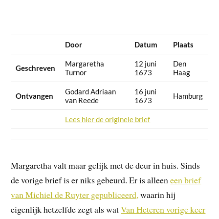
Door
Datum
Plaats
Margaretha
12 juni
Den
Geschreven
Turnor
1673
Haag
Godard Adriaan
16 juni
Ontvangen
Hamburg
van Reede
1673
Lees hier de originele brief
Margaretha valt maar gelijk met de deur in huis. Sinds
de vorige brief is er niks gebeurd. Er is alleen
een brief
van Michiel de Ruyter gepubliceerd,
waarin hij
eigenlijk hetzelfde zegt als wat
Van Heteren vorige keer