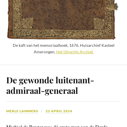
De kaft van het memoriaalboek, 1676. Huisarchief Kasteel
Amerongen,
Het Utrechts Archief.
De gewonde luitenant-
admiraal-generaal
MERLE LAMMERS
22 APRIL 2024
Michiel de Ruyter was dé grote man van de Derde