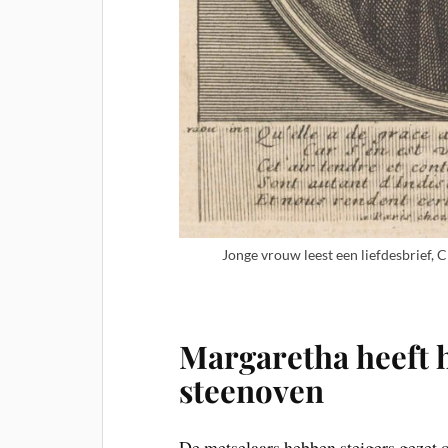
Jonge vrouw leest een liefdesbrief,
Margaretha heeft 
steenoven
De metselaars hebben steigers gezet 