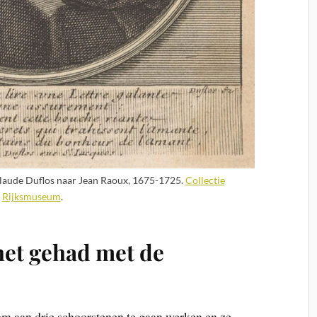
 Claude Duflos naar Jean Raoux, 1675-1725.
Collectie
Rijksmuseum
.
het gehad met de
om aan drie schoorstenen te gaan werken en ze