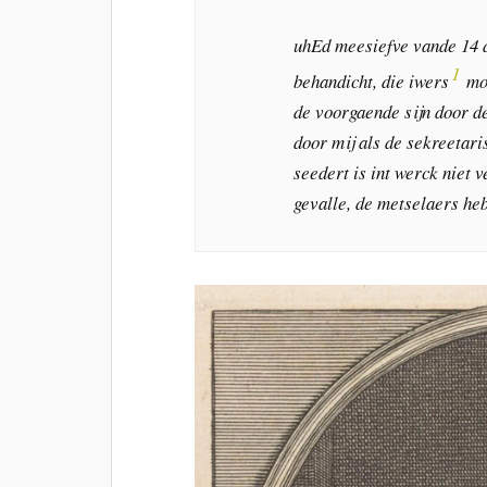
uhEd meesiefve vande 14 d
1
behandicht, die iwers
moe
de voorgaende sijn door de
door mij als de sekreetari
seedert is int werck niet 
gevalle, de metselaers he