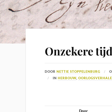
Onzekere tij
DOOR
NETTIE STOPPELENBURG
IN
HERBOUW
,
OORLOGSVERHAL
Door