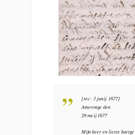
[rec: 3 junij. 1677]
Ameronge den
29 meij 1677
Mijn heer en lieste hartge