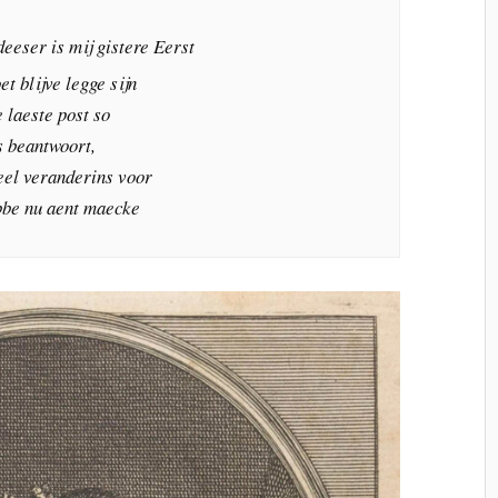
eeser is mij gistere Eerst
t blijve legge sijn
 laeste post so
s beantwoort,
veel veranderins voor
bbe nu aent maecke