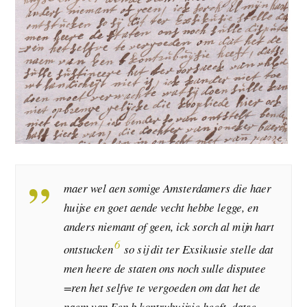
maer wel aen somige Amsterdamers die haer
huijse en goet aende vecht hebbe legge, en
anders niemant of geen, ick sorch al mijn hart
6
ontstucken
so sij dit ter Exsikusie stelle dat
men heere de staten ons noch sulle disputee
=ren het selfve te vergoeden om dat het de
naem van Een
b
kontrubuijsie heeft, datse