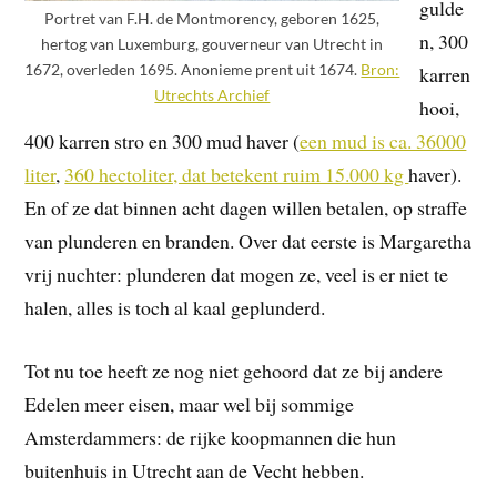
gulde
Portret van F.H. de Montmorency, geboren 1625,
n, 300
hertog van Luxemburg, gouverneur van Utrecht in
1672, overleden 1695. Anonieme prent uit 1674.
Bron:
karren
Utrechts Archief
hooi,
400 karren stro en 300 mud haver (
een mud is ca. 36000
liter
,
360 hectoliter, dat betekent ruim 15.000 kg
haver).
En of ze dat binnen acht dagen willen betalen, op straffe
van plunderen en branden. Over dat eerste is Margaretha
vrij nuchter: plunderen dat mogen ze, veel is er niet te
halen, alles is toch al kaal geplunderd.
Tot nu toe heeft ze nog niet gehoord dat ze bij andere
Edelen meer eisen, maar wel bij sommige
Amsterdammers: de rijke koopmannen die hun
buitenhuis in Utrecht aan de Vecht hebben.