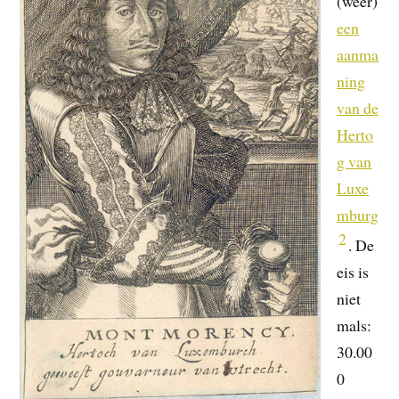
(weer)
een
aanma
ning
van de
Herto
g van
Luxe
mburg
2
. De
eis is
niet
mals:
30.00
0