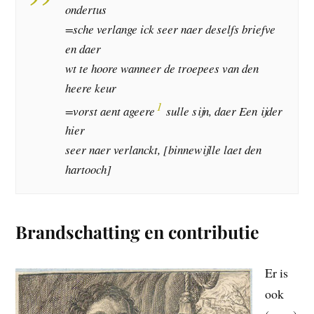
ondertus
=sche verlange ick seer naer deselfs briefve
en daer
wt te hoore wanneer de troepees van den
heere keur
1
=vorst aent ageere
sulle sijn, daer Een ijder
hier
seer naer verlanckt, [binnewijlle laet den
hartooch]
Brandschatting en contributie
Er is
ook