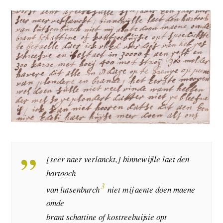
[seer naer verlanckt,] binnewijlle laet den
hartooch
3
van lutsenburch
niet mij aente doen maene
omde
brant schattine of kostreebuijsie opt