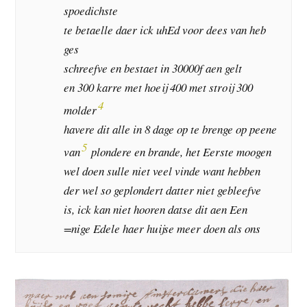
spoedichste
te betaelle daer ick uhEd voor dees van heb
ges
schreefve en bestaet in 30000f aen gelt
en 300 karre met hoeij 400 met stroij 300
4
molder
havere dit alle in 8 dage op te brenge op peene
5
van
plondere en brande, het Eerste moogen
wel doen sulle niet veel vinde want hebben
der wel so geplondert datter niet gebleefve
is, ick kan niet hooren datse dit aen Een
=nige Edele haer huijse meer doen als ons