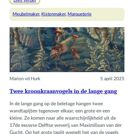
:
Lees verder
De
Amsterdamse
Meubelmaker
, 
Kistenmaker
, 
Marqueterie
‘kistenmaker’
Jan
van
Mekeren
Marion vd Hurk
5 april 2025
Twee kroonkraanvogels in de lange gang
In de lange gang op de beletage hangen twee
wandtapijten tegenover elkaar, een grote en een
kleine. Ze komen naar alle waarschijnlijkheid uit de
17de eeuwse Delftse weverij van Maximiliaan van der
Gucht. Op het grote tapijt wemelt het van de vogels