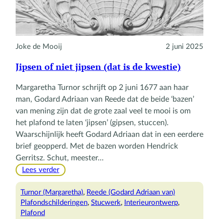
Joke de Mooij
2 juni 2025
Jipsen of niet jipsen (dat is de kwestie)
Margaretha Turnor schrijft op 2 juni 1677 aan haar
man, Godard Adriaan van Reede dat de beide ‘bazen’
van mening zijn dat de grote zaal veel te mooi is om
het plafond te laten ‘jipsen’ (gipsen, stuccen).
Waarschijnlijk heeft Godard Adriaan dat in een eerdere
brief geopperd. Met de bazen worden Hendrick
Gerritsz. Schut, meester…
:
Lees verder
Jipsen
of
Turnor (Margaretha)
, 
Reede (Godard Adriaan van)
niet
Plafondschilderingen
, 
Stucwerk
, 
Interieurontwerp
, 
jipsen
Plafond