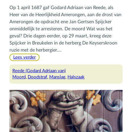
Op 1 april 1687 gaf Godard Adriaan van Reede, als
Heer van de Heerlijkheid Amerongen, aan de drost van
Amerongen de opdracht ene Jan Gertsen Spijcker
onmiddellijk te arresteren. De moord Wat was het
geval? Drie dagen eerder, op 29 maart, kreeg deze
Spijcker in Breukelen in de herberg De Keyserskroon
ruzie met de herbergier.…
:
Lees verder
Godard
Adriaan
Reede (Godard Adriaan van)
beschikt
Moord
, 
Doodstraf
, 
Manslag
, 
Halszaak