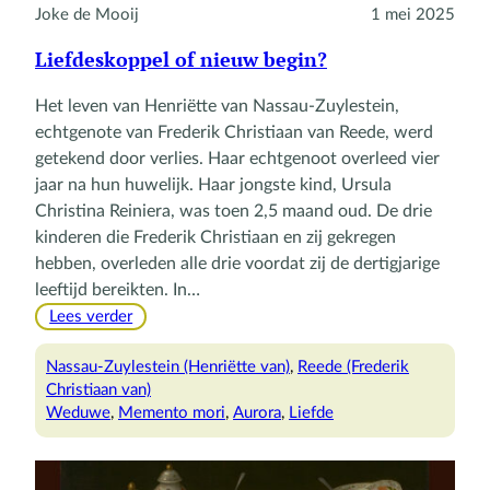
Joke de Mooij
1 mei 2025
Liefdeskoppel of nieuw begin?
Het leven van Henriëtte van Nassau-Zuylestein,
echtgenote van Frederik Christiaan van Reede, werd
getekend door verlies. Haar echtgenoot overleed vier
jaar na hun huwelijk. Haar jongste kind, Ursula
Christina Reiniera, was toen 2,5 maand oud. De drie
kinderen die Frederik Christiaan en zij gekregen
hebben, overleden alle drie voordat zij de dertigjarige
leeftijd bereikten. In…
:
Lees verder
Liefdeskoppel
of
Nassau-Zuylestein (Henriëtte van)
, 
Reede (Frederik
nieuw
Christiaan van)
begin?
Weduwe
, 
Memento mori
, 
Aurora
, 
Liefde