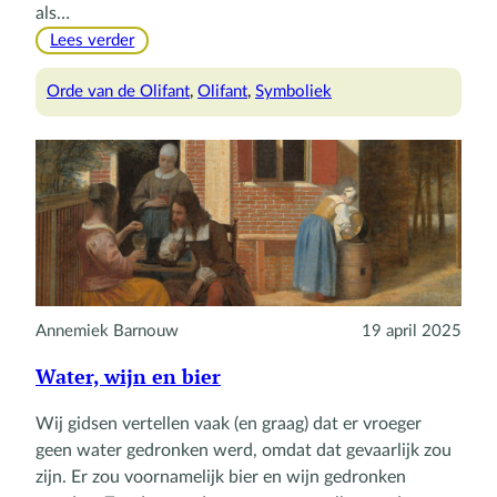
als…
:
Lees verder
De
olifant
Orde van de Olifant
, 
Olifant
, 
Symboliek
van
de
orde
Annemiek Barnouw
19 april 2025
Water, wijn en bier
Wij gidsen vertellen vaak (en graag) dat er vroeger
geen water gedronken werd, omdat dat gevaarlijk zou
zijn. Er zou voornamelijk bier en wijn gedronken