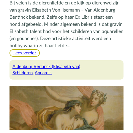
Bij velen is de dierenliefde en de kijk op dierenwelzijn
van gravin Elisabeth Von Ilsemann – Van Aldenburg
Bentinck bekend. Zelfs op haar Ex Libris staat een
hond afgebeeld. Minder algemeen bekend is dat gravin
Elisabeth talent had voor het schilderen van aquarellen
(en gouaches). Deze artistieke activiteit werd een
hobby waarin zij haar liefde…
:
Lees verder
De
aquarellen
Aldenburg Bentinck (Elisabeth van)
van
Schilderen
, 
Aquarels
gravin
Elisabeth