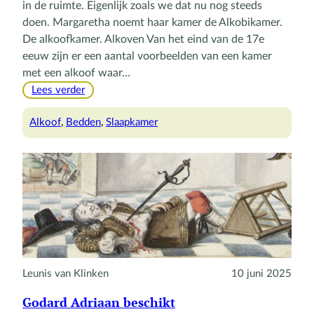
in de ruimte. Eigenlijk zoals we dat nu nog steeds
doen. Margaretha noemt haar kamer de Alkobikamer.
De alkoofkamer. Alkoven Van het eind van de 17e
eeuw zijn er een aantal voorbeelden van een kamer
met een alkoof waar…
:
Lees verder
Bed
in
Alkoof
, 
Bedden
, 
Slaapkamer
een
alkoof
Leunis van Klinken
10 juni 2025
Godard Adriaan beschikt