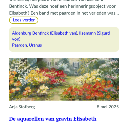
Bentinck. Was deze hoef een herinneringsobject voor
Elisabeth? Een band met paarden In het verleden was…
:
Lees verder
Een
paardenhoef
Aldenburg Bentinck (Elisabeth van)
, 
Ilsemann (Sigurd
als
von)
gebruiksvoorwerp
Paarden
, 
Uranus
Anja Stofberg
8 mei 2025
De aquarellen van gravin Elisabeth