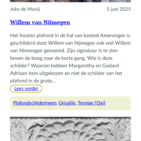
Joke de Mooij
5 juni 2025
Willem van Nijmegen
Het houten plafond in de hal van kasteel Amerongen is
geschilderd door Willem van Nijmegen ook wel Willem
van Nimwegen genoemd. Zijn signatuur is te zien
boven de boog naar de korte gang. Wie is deze
schilder? Waarom hebben Margaretha en Godard
Adriaan hem uitgekozen en niet de schilder van het
plafond in de grote…
:
Lees verder
Willem
van
Plafondschilderingen
, 
Grisaille
, 
Trompe l’Oeil
Nijmegen