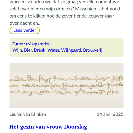
worden. Zouden we dat zo graag vertellen omdat we
zelf liever bier en wijn drinken? Misschien is het goed
om eens te kijken hoe de zeventiende-eeuwer daar
over dacht en…
:
Lees verder
Water,
wijn
Turnor (Margaretha)
en
Wijn
, 
Bier
, 
Drank
, 
Water
, 
Wijngaard
, 
Brouwerij
bier
Leunis van Klinken
14 april 2025
Het gezin van vrouw Doorslag