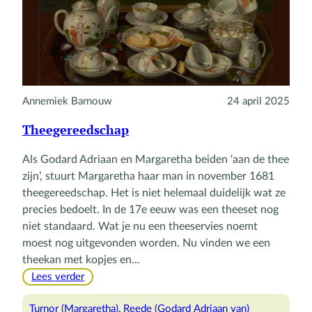
Annemiek Barnouw
24 april 2025
Theegereedschap
Als Godard Adriaan en Margaretha beiden ‘aan de thee
zijn’, stuurt Margaretha haar man in november 1681
theegereedschap. Het is niet helemaal duidelijk wat ze
precies bedoelt. In de 17e eeuw was een theeset nog
niet standaard. Wat je nu een theeservies noemt
moest nog uitgevonden worden. Nu vinden we een
theekan met kopjes en…
:
Lees verder
Theegereedschap
Turnor (Margaretha)
, 
Reede (Godard Adriaan van)