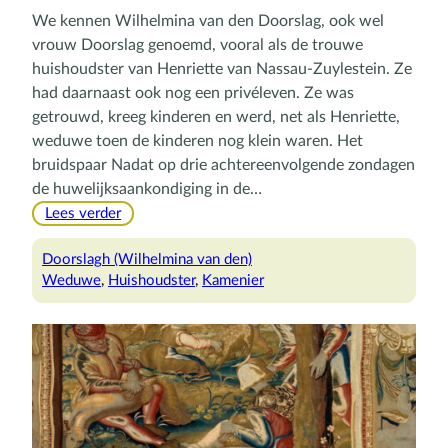
We kennen Wilhelmina van den Doorslag, ook wel
vrouw Doorslag genoemd, vooral als de trouwe
huishoudster van Henriette van Nassau-Zuylestein. Ze
had daarnaast ook nog een privéleven. Ze was
getrouwd, kreeg kinderen en werd, net als Henriette,
weduwe toen de kinderen nog klein waren. Het
bruidspaar Nadat op drie achtereenvolgende zondagen
de huwelijksaankondiging in de…
:
Lees verder
Het
gezin
Doorslagh (Wilhelmina van den)
van
Weduwe
, 
Huishoudster
, 
Kamenier
vrouw
Doorslag