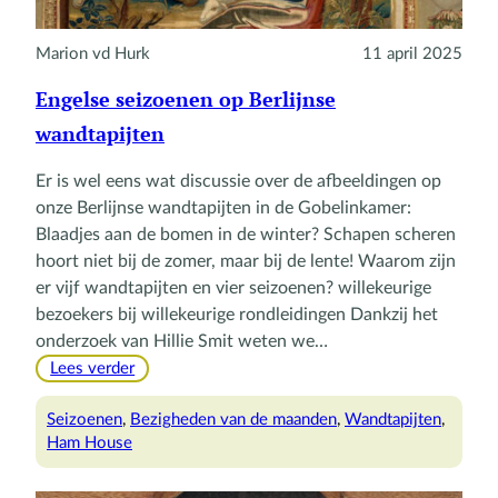
Marion vd Hurk
11 april 2025
Engelse seizoenen op Berlijnse
wandtapijten
Er is wel eens wat discussie over de afbeeldingen op
onze Berlijnse wandtapijten in de Gobelinkamer:
Blaadjes aan de bomen in de winter? Schapen scheren
hoort niet bij de zomer, maar bij de lente! Waarom zijn
er vijf wandtapijten en vier seizoenen? willekeurige
bezoekers bij willekeurige rondleidingen Dankzij het
onderzoek van Hillie Smit weten we…
:
Lees verder
Engelse
seizoenen
Seizoenen
, 
Bezigheden van de maanden
, 
Wandtapijten
, 
op
Ham House
Berlijnse
wandtapijten