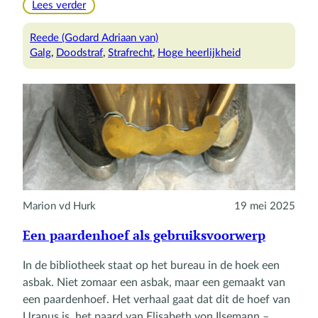
:
Lees verder
Halszaken
in
Reede (Godard Adriaan van)
Amerongen
Galg
, 
Doodstraf
, 
Strafrecht
, 
Hoge heerlijkheid
Marion vd Hurk
19 mei 2025
Een paardenhoef als gebruiksvoorwerp
In de bibliotheek staat op het bureau in de hoek een
asbak. Niet zomaar een asbak, maar een gemaakt van
een paardenhoef. Het verhaal gaat dat dit de hoef van
Uranus is, het paard van Elisabeth von Ilsemann –