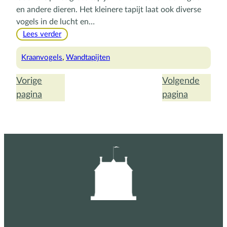
en andere dieren. Het kleinere tapijt laat ook diverse
vogels in de lucht en…
:
Lees verder
Twee
kroonkraanvogels
Kraanvogels
, 
Wandtapijten
in
de
Vorige
Volgende
lange
pagina
pagina
gang