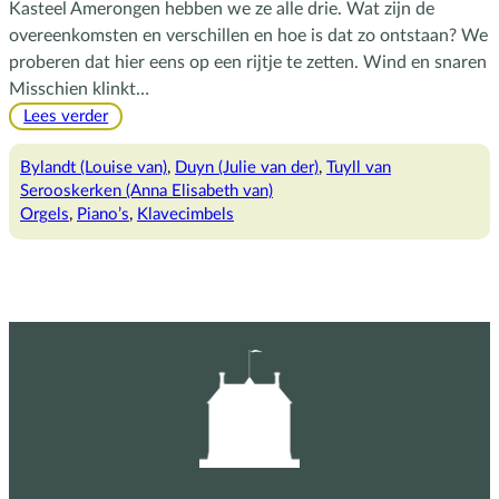
Kasteel Amerongen hebben we ze alle drie. Wat zijn de
overeenkomsten en verschillen en hoe is dat zo ontstaan? We
proberen dat hier eens op een rijtje te zetten. Wind en snaren
Misschien klinkt…
:
Lees verder
Allemaal
klavieren
Bylandt (Louise van)
, 
Duyn (Julie van der)
, 
Tuyll van
Serooskerken (Anna Elisabeth van)
Orgels
, 
Piano’s
, 
Klavecimbels