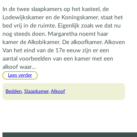
In de twee slaapkamers op het kasteel, de
Lodewijkskamer en de Koningskamer, staat het
bed vrij in de ruimte. Eigenlijk zoals we dat nu
nog steeds doen. Margaretha noemt haar
kamer de Alkobikamer. De alkoofkamer. Alkoven
Van het eind van de 17e eeuw zijn er een
aantal voorbeelden van een kamer met een
alkoof waar…
:
Lees verder
Bed
in
Bedden
, 
Slaapkamer
, 
Alkoof
een
alkoof