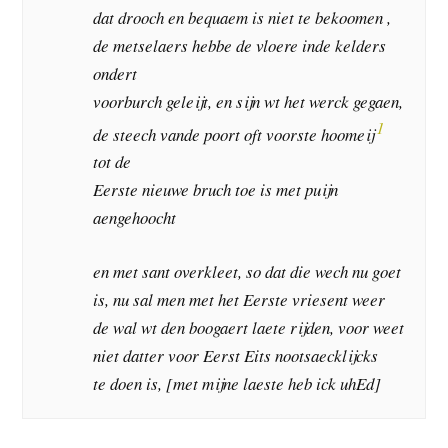
dat drooch en bequaem is niet te bekoomen ,
de metselaers hebbe de vloere inde kelders
ondert
voorburch geleijt, en sijn wt het werck gegaen,
1
de steech vande poort oft voorste hoomeij
tot de
Eerste nieuwe bruch toe is met puijn
aengehoocht
en met sant overkleet, so dat die wech nu goet
is, nu sal men met het Eerste vriesent weer
de wal wt den boogaert laete rijden, voor weet
niet datter voor Eerst Eits nootsaecklijcks
te doen is, [met mijne laeste heb ick uhEd]