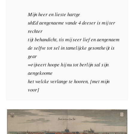
Mijn heer en lieste hartge
uhEd aengenaeme vande 4 deeser is mij ter
rechter
tijt behandicht, tis mij seer lief en aengenaem
de selfve tot sel in tamelijcke gesontheijt is
gear
=rijveert hoope hij nu tot berlijn sal sijn
aengekoome
het welcke verlange te hooren, [met mijn
voor]