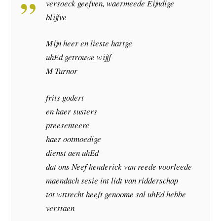
versoeck geefven, waermeede Eijndige
blijfve
Mijn heer en lieste hartge
uhEd getrouwe wijff
M Turnor
frits godert
en haer susters
preesenteere
haer ootmoedige
dienst aen uhEd
dat ons Neef henderick van reede voorleede
maendach sesie int lidt van ridderschap
tot wttrecht heeft genoome sal uhEd hebbe
verstaen