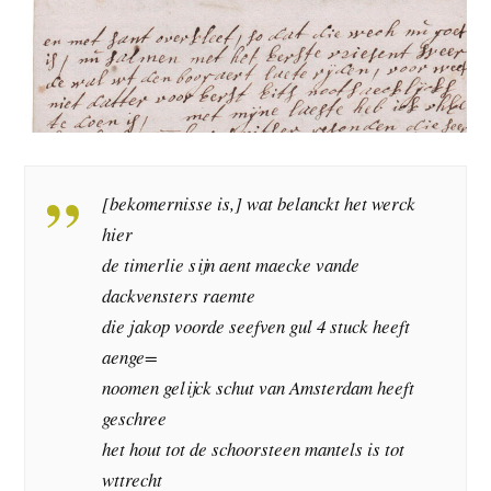
[bekomernisse is,] wat belanckt het werck
hier
de timerlie sijn aent maecke vande
dackvensters raemte
die jakop voorde seefven gul 4 stuck heeft
aenge=
noomen gelijck schut van Amsterdam heeft
geschree
het hout tot de schoorsteen mantels is tot
wttrecht