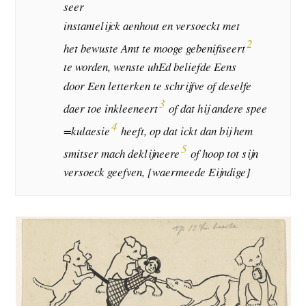
seer
instantelijck aenhout en versoeckt met
2
het bewuste Amt te mooge gebenifiseert
te worden, wenste uhEd beliefde Eens
door Een letterken te schrijfve of deselfe
3
daer toe inkleeneert
of dat hij andere spee
4
=kulaesie
heeft, op dat ickt dan bij hem
5
smitser mach deklijneere
of hoop tot sijn
versoeck geefven, [waermeede Eijndige]