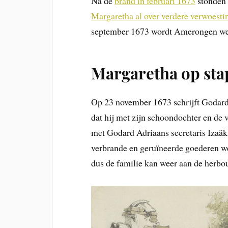
Na de
brand in februari 1673
stonden 
Margaretha al over verdere verwoesti
september 1673 wordt Amerongen we
Margaretha op sta
Op 23 november 1673 schrijft Godard
dat hij met zijn schoondochter en de 
met Godard Adriaans secretaris Iza
verbrande en geruïneerde goederen we
dus de familie kan weer aan de herb