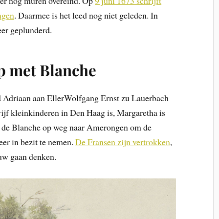
er nog muren overeind. Op
9 juni 1673 schrijft
ngen
. Daarmee is het leed nog niet geleden. In
er geplunderd.
p met Blanche
 Adriaan aan EllerWolfgang Ernst zu Lauerbach
vijf kleinkinderen in Den Haag is, Margaretha is
äk de Blanche op weg naar Amerongen om de
er in bezit te nemen.
De Fransen zijn vertrokken
,
ouw gaan denken.