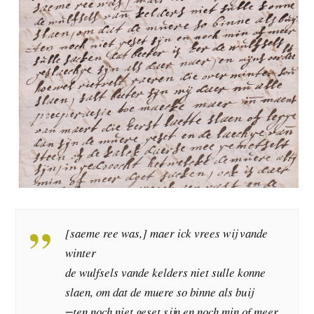
[saeme ree was,] maer ick vrees wij vande
winter
de wulfsels vande kelders niet sulle konne
slaen, om dat de muere so binne als buij
=ten noch niet geset sijn en noch min of meer