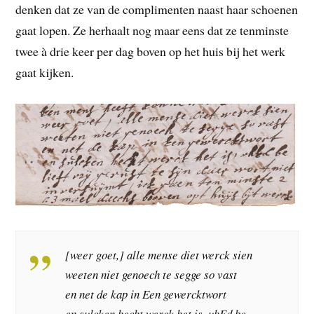
denken dat ze van de complimenten naast haar schoenen
gaat lopen. Ze herhaalt nog maar eens dat ze tenminste
twee à drie keer per dag boven op het huis bij het werk
gaat kijken.
[weer goet,] alle mense diet werck sien
weeten niet genoech te segge so vast
en net de kap in Een gewercktwort
en sulcken hecht werck het is, uhEd be