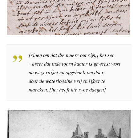
[slaen om dat die muere out sijn,] het sec
=kreet dat inde toorn kamer is geweest wort
nu wt geruijmt en opgehaelt om daer
door de waterloosine vrij en lijber te
maecken, [het heeft hie twee daegen]