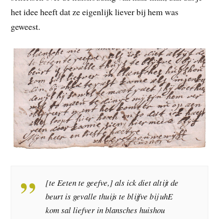
het idee heeft dat ze eigenlijk liever bij hem was
geweest.
[te Eeten te geefve,] als ick diet altijt de
beurt is gevalle thuijs te blijfve bij uhE
kom sal liefver in blansches huishou