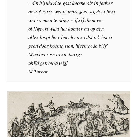
=din bij uhEd te gast koome als in jenkes
dewijl hij so wel te mart gaet, hij doet heel
wel so naeu te dinge wij sijn hem ver
oblijgeert want het komter nu op aen
alles loopt hier hooch en so dat ick haest
geen door koome sien, hiermeede blijf
Mijn heer en lieste hartge
uhEd getrouwewijff
M Turnor