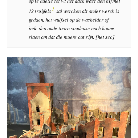
op te haelle tot wt het dack waer aen hij met
1
12 truijfels
sal wercken alt ander werck is
gedaen, het wulfsel op de waskelder of
inde den oude toorn soudense noch konne
slaen om dat die muere out sijn, [het sec]