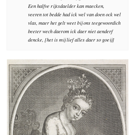
Een halfve rijxsdaelder kan maecken,
veeren tot bedde had ick wel van doen ock wel
vlas, maer het gelt weet bij ons teegewoordich
beeter wech daerom ick daer niet aenderf
dencke, [het is mij lief alles daer so goeij]