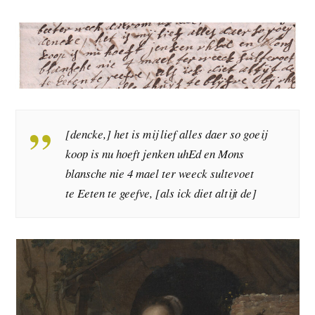
[dencke,] het is mij lief alles daer so goeij
koop is nu hoeft jenken uhEd en Mons
blansche nie 4 mael ter weeck sultevoet
te Eeten te geefve, [als ick diet altijt de]