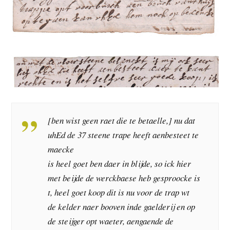
[ben wist geen raet die te betaelle,] nu dat
uhEd de 37 steene trape heeft aenbesteet te
maecke
is heel goet ben daer in blijde, so ick hier
met beijde de werckbaese heb gesproocke is
t, heel goet koop dit is nu voor de trap wt
de kelder naer booven inde gaelderij en op
de steijger opt waeter, aengaende de