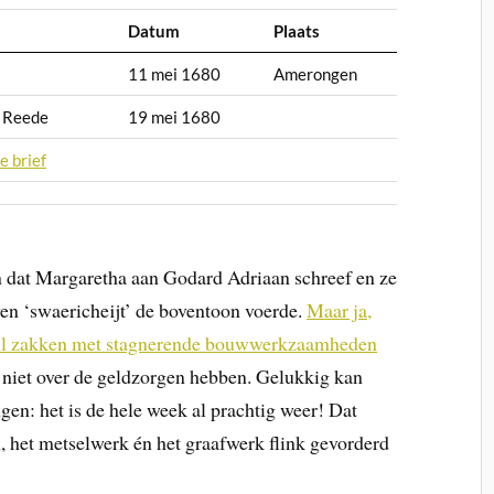
Datum
Plaats
11 mei 1680
Amerongen
n Reede
19 mei 1680
e brief
n dat Margaretha aan Godard Adriaan schreef en ze
ieven ‘swaericheijt’ de boventoon voerde.
Maar ja,
 wil zakken met stagnerende bouwwerkzaamheden
 niet over de geldzorgen hebben. Gelukkig kan
en: het is de hele week al prachtig weer! Dat
n, het metselwerk én het graafwerk flink gevorderd