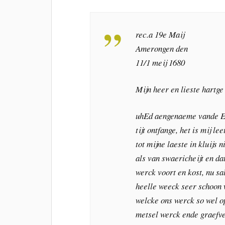
rec.a 19e Maij
Amerongen den
11/1 meij 1680
Mijn heer en lieste hartge
uhEd aengenaeme vande Ee
tijt ontfange, het is mij le
tot mijne laeste in kluijs 
als van swaericheijt en d
werck voort en kost, nu sa
heelle weeck seer schoon 
welcke ons werck so wel op
metsel werck ende graefv