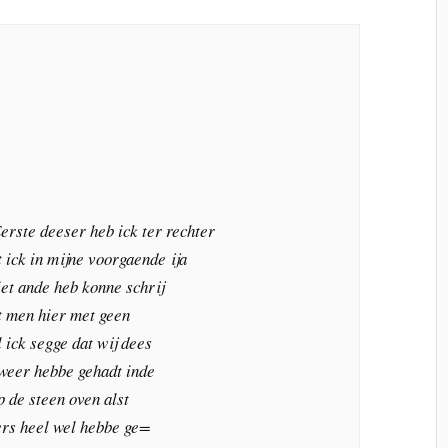
rste deeser heb ick ter rechter
et ick in mijne voorgaende ija
niet ande heb konne schrij
at men hier met geen
l ick segge dat wij dees
weer hebbe gehadt inde
 de steen oven alst
ers heel wel hebbe ge=