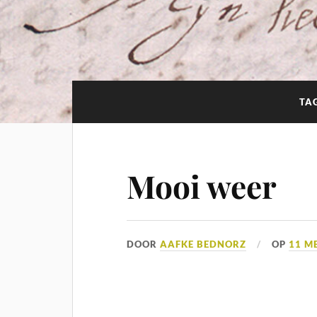
TA
Mooi weer
DOOR
AAFKE BEDNORZ
OP
11 M