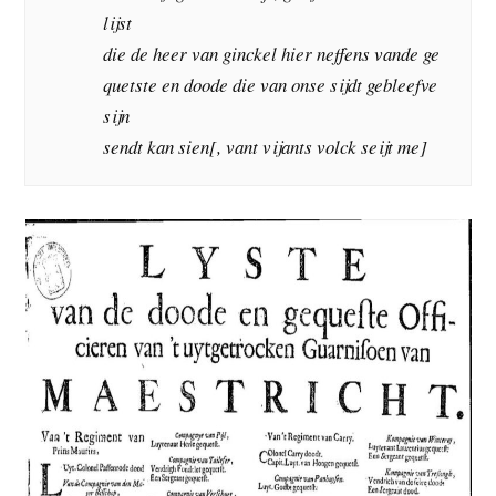
lijst
die de heer van ginckel hier neffens vande ge
quetste en doode die van onse sijdt gebleefve
sijn
sendt kan sien[, vant vijants volck seijt me]