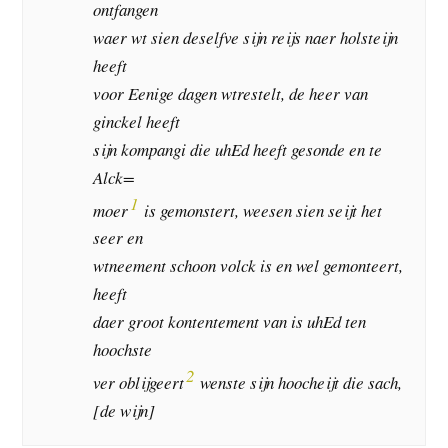
ontfangen
waer wt sien deselfve sijn reijs naer holsteijn
heeft
voor Eenige dagen wtrestelt, de heer van
ginckel heeft
sijn kompangi die uhEd heeft gesonde en te
Alck=
1
moer
is gemonstert, weesen sien seijt het
seer en
wtneement schoon volck is en wel gemonteert,
heeft
daer groot kontentement van is uhEd ten
hoochste
2
ver oblijgeert
wenste sijn hoocheijt die sach,
[de wijn]