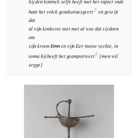
hij den koninck selfs heeft met het rapier inde
5
hant het volck geankoraesgeert
en geseijt
dat
al sijn konkeste niet met al was dat sij doen
om
sijn kroon
Emn
en sijn Eer moste vechte, in
6
soma hij heeft het geamporteert
[men wil
segge]