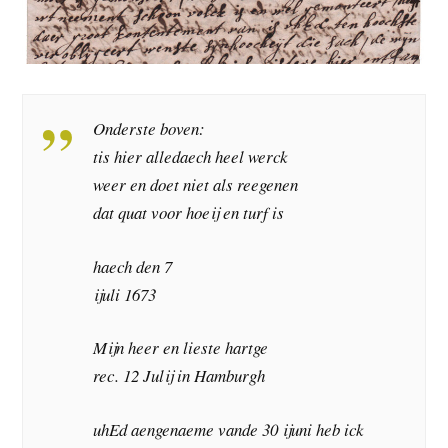
Onderste boven:
tis hier alledaech heel werck
weer en doet niet als reegenen
dat quat voor hoeij en turf is
haech den 7
ijuli 1673
Mijn heer en lieste hartge
rec. 12 Julij in Hamburgh
uhEd aengenaeme vande 30 ijuni heb ick