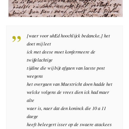
[waer voor uhEd hoochlijck bedancke,] het
doet mij leet
ick met deese moet konfermeere de
twijfelachtige
tijdine die wij bijt afgaen van laeste post
weegens
het overgaen van Maestricht doen hadde het
welcke volgens de vrees dien ick had maer
alte
waer is, naer dat den koninck die 10 a 11
daege
heeft beleegert isser op de swaere atackees