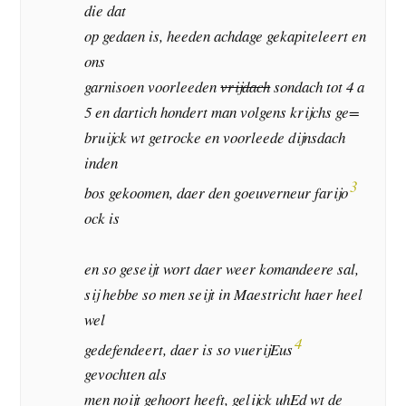
die dat
op gedaen is, heeden achdage gekapiteleert en
ons
garnisoen voorleeden
vrijdach
sondach tot 4 a
5 en dartich hondert man volgens krijchs ge=
bruijck wt getrocke en voorleede dijnsdach
inden
3
bos gekoomen, daer den goeuverneur farijo
ock is
en so geseijt wort daer weer komandeere sal,
sij hebbe so men seijt in Maestricht haer heel
wel
4
gedefendeert, daer is so vuerijEus
gevochten als
men noijt gehoort heeft, gelijck uhEd wt de