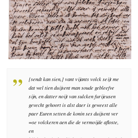
[sendt kan sien,] vant vijants volck seijt me
dat wel tien duijsent man soude gebleefve
sijn, en datter noijt van sulcken furijeusen
gevecht gehoort is alst daer is geweest alle
paer Euren setten de konin ses duijsent ver
=se volckeren aen die de vermoijde afloste,
en