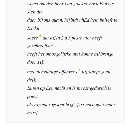
weest om den heer van ginckel noch Eens te
sien die
daer bij ons quam, hij bidt uhEd hem belieft te
Excku
4
seere
dat hij in 2 a 3 poste niet heeft
geschreefven
heeft het omoogelijcke niet konne bij brenge
door sijn
5
meenichvuldige affaerees
hij slaept geen
drije
Euren op Een nacht en is meest gedurich te
paert
als hij maer gesont blijft, [ist noch goet maer
mijn]