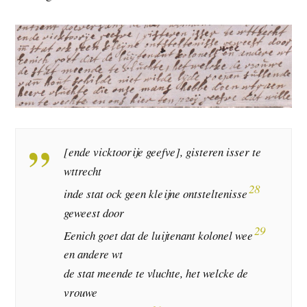
[ende vicktoorije geefve], gisteren isser te
wttrecht
28
inde stat ock geen kleijne ontsteltenisse
geweest door
29
Eenich goet dat de luijtenant kolonel wee
en andere wt
de stat meende te vluchte, het welcke de
vrouwe