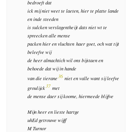
bedroeft dat
ick mij niet weet te laeten, hier te platte lande
en inde steeden
is sulcken verslagentheijt dats niet wt te
spreecken alle mense
packen hier en vluchten haer goet, och wat tijt
beleefve wij
de heer almachtich wil ons bijstaen en
behoede dat wij in hande
36
van die tierane
niet en valle want sij leefve
37
groulijck
met
de mense daer sij koome, hiermeede blijfve
Mijn heer en lieste hartge
uhEd getrouwe wijff
M Turnor