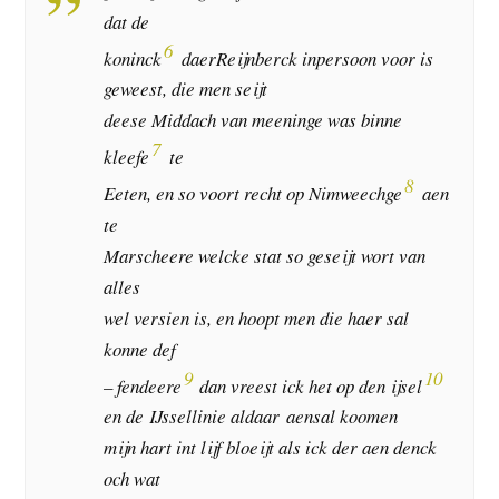
dat de
6
koninck
daerReijnberck inpersoon voor is
geweest, die men seijt
deese Middach van meeninge was binne
7
kleefe
te
8
Eeten, en so voort recht op Nimweechge
aen
te
Marscheere welcke stat so geseijt wort van
alles
wel versien is, en hoopt men die haer sal
konne def
9
10
– fendeere
dan vreest ick het op den ijsel
en de IJssellinie aldaar aensal koomen
mijn hart int lijf bloeijt als ick der aen denck
och wat