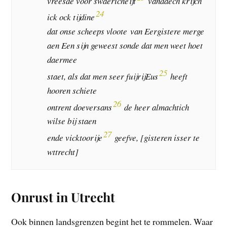
vreesde voor swaericheijt
vandaech krijch
24
ick ock tijdine
dat onse scheeps vloote van Eergistere merge
aen Een sijn geweest sonde dat men weet hoet
daermee
25
staet, als dat men seer fuijrijEus
heeft
hooren schiete
26
ontrent doeversans
de heer almachtich
wilse bij staen
27
ende vicktoorije
geefve, [gisteren isser te
wttrecht]
Onrust in Utrecht
Ook binnen landsgrenzen begint het te rommelen. Waar