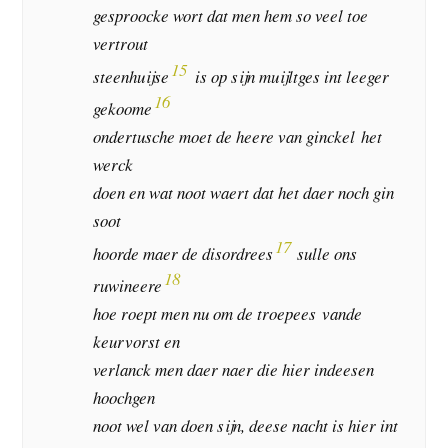
gesproocke wort dat men hem so veel toe
vertrout
15
steenhuijse
is op sijn muijltges int leeger
16
gekoome
ondertusche moet de heere van ginckel het
werck
doen en wat noot waert dat het daer noch gin
soot
17
hoorde maer de disordrees
sulle ons
18
ruwineere
hoe roept men nu om de troepees vande
keurvorst en
verlanck men daer naer die hier indeesen
hoochgen
noot wel van doen sijn, deese nacht is hier int