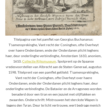
Titelpagina van het pamflet van Georgius Buchananus:
T’samensprekinghe, Vant recht der Coninghen, ofte Overheyt
over haere Onderdanen, ende der Onderdanen plicht teghens
haer, deur onderlinghe verbindinghe, Amsterdam 1610, anoniem,
1610.
Collectie Rijksmuseum
. Spotprent op de Spaanse
vredesvoorstellen van Albrecht aan de Staten-Generaal, augustus
1598. Titelprent van een pamflet getiteld: T’samensprekinghe,
Vant recht der Coninghen, ofte Overheyt over haere
Onderdanen, ende der Onderdanen plicht teghens haer, deur
onderlinghe verbindinghe. De Batavier en de Arragonees worden
benaderd door een tiran en een jezuïet met olijftakken en
zwaarden. Onderschrift: Mistrouwen het sterckste Wapen is
tegens den Tyran. Deur te licht vertrouwe, wert bedroge menich