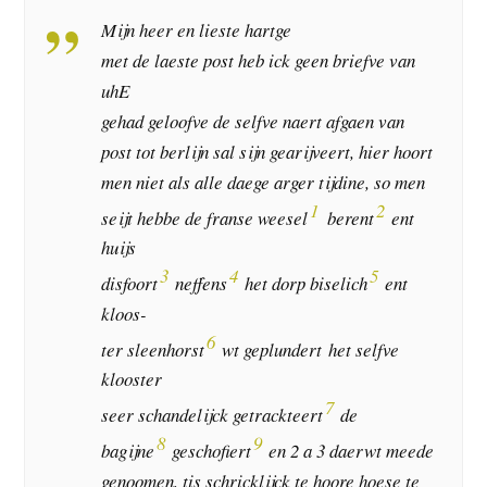
Mijn heer en lieste hartge
met de laeste post heb ick geen briefve van
uhE
gehad geloofve de selfve naert afgaen van
post tot berlijn sal sijn gearijveert, hier hoort
men niet als alle daege arger tijdine, so men
1
2
seijt hebbe de franse weesel
berent
ent
huijs
3
4
5
disfoort
neffens
het dorp biselich
ent
kloos-
6
ter sleenhorst
wt geplundert het selfve
klooster
7
seer schandelijck getrackteert
de
8
9
bagijne
geschofiert
en 2 a 3 daerwt meede
genoomen, tis schricklijck te hoore hoese te