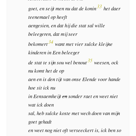
33
goet, en seijt men nu dat de konin
het daer
teenemael op heeft
aengesien, en dat hij die stat sal wille
beleegeren, dat mij seer
34
bekomert
want met vier sulcke kleijne
kinderen in Een beleeger
35
de stat te sijn sou wel benout
weesen, ock
nu komt het de op
aen en is den tijt van onse Elende voor hande
hoe sit ick nu
in Eensaemheijt
en
sonder raet en weet niet
wat ick doen
sal, heb sulcke koste met wech doen van mijn
goet gehadt
en weet nog niet oft verseeckert is, ick ben so