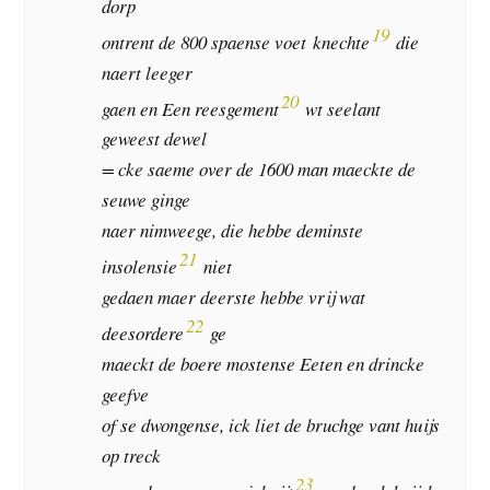
dorp
19
ontrent de 800 spaense voet knechte
die
naert leeger
20
gaen en Een reesgement
wt seelant
geweest dewel
= cke saeme over de 1600 man maeckte de
seuwe ginge
naer nimweege, die hebbe deminste
21
insolensie
niet
gedaen maer deerste hebbe vrij wat
22
deesordere
ge
maeckt de boere mostense Eeten en drincke
geefve
of se dwongense, ick liet de bruchge vant huijs
op treck
23