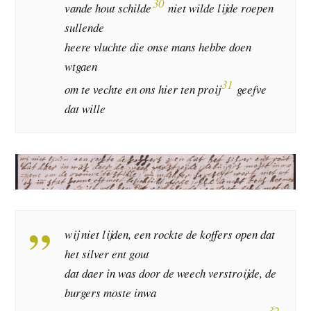
30
vande hout schilde
niet wilde lijde roepen
sullende
heere vluchte die onse mans hebbe doen
wtgaen
31
om te vechte en ons hier ten proij
geefve
dat wille
wij niet lijden, een rockte de koffers open dat
het silver ent gout
dat daer in was door de weech verstroijde, de
burgers moste inwa
32