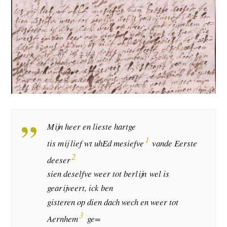
Mijn heer en lieste hartge
1
tis mij lief wt uhEd mesiefve
vande Eerste
2
deeser
sien deselfve weer tot berlijn wel is
gearijveert, ick ben
gisteren op dien dach wech en weer tot
3
Aernhem
ge=