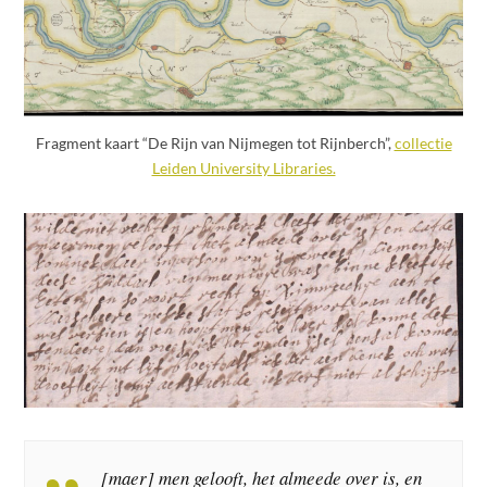
Fragment kaart “De Rijn van Nijmegen tot Rijnberch”,
collectie
Leiden University Libraries.
[maer] men gelooft, het almeede over is, en