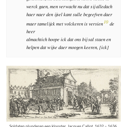
werck gaen, men verwacht nu dat sij alledach
haer naer den ijsel kant sulle begeefven daer
10
maer tamelijck met volckeren is versien
de
heer
almachtich hoope ick dat ons bij sal staen en
helpen dat wijse daer moogen keeren, [ick]
Soldaten plunderen een klooster, Jacques Callot, 1632 – 1636.