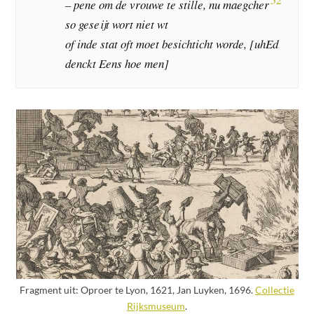
– pene om de vrouwe te stille, nu maegcher
so geseijt wort niet wt
of inde stat oft moet besichticht worde, [uhEd
denckt Eens hoe men]
Fragment uit: Oproer te Lyon, 1621, Jan Luyken, 1696.
Collectie
Rijksmuseum
.