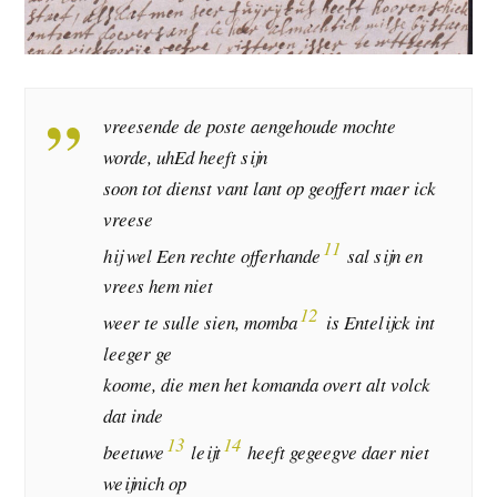
vreesende de poste aengehoude mochte
worde, uhEd heeft sijn
soon tot dienst vant lant op geoffert maer ick
vreese
11
hij wel Een rechte offerhande
sal sijn en
vrees hem niet
12
weer te sulle sien, momba
is Entelijck int
leeger ge
koome, die men het komanda overt alt volck
dat inde
13
14
beetuwe
leijt
heeft gegeegve daer niet
weijnich op