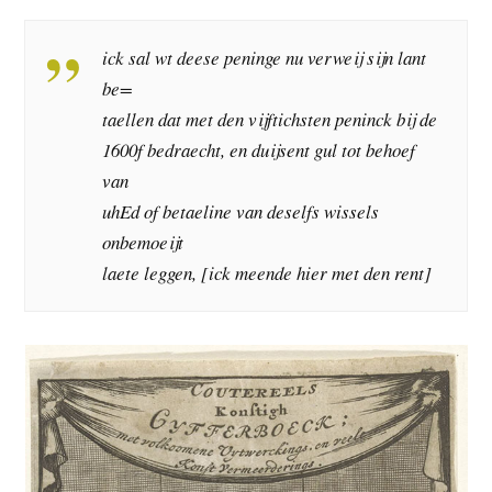
ick sal wt deese peninge nu verweij sijn lant
be=
taellen dat met den vijftichsten peninck bij de
1600f bedraecht, en duijsent gul tot behoef
van
uhEd of betaeline van deselfs wissels
onbemoeijt
laete leggen, [ick meende hier met den rent]