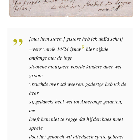
[met hem staen,] gistere heb ick uhEd schrij
9
=vens vande 14/24 ijauw
hier sijnde
ontfange met de inge
slootene nieuijaere voorde kindere daer wel
groote
vreuchde over sal weesen, godertge heb ick de
heer
sij gedanckt heel wel tot Ameronge gelaeten,
me
hoeft hem niet te segge dat hij den baes moet
speele
doet het genoech wil alledaech spitte gebraet