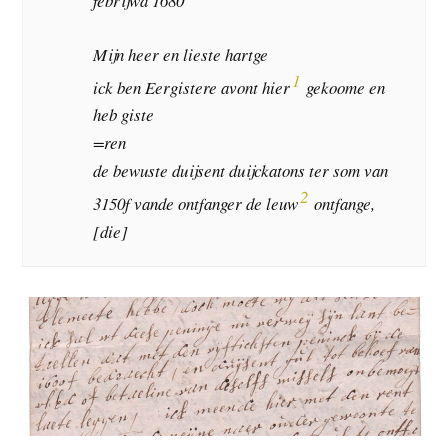
febrijwa 1680
Mijn heer en lieste hartge
1
ick ben Eergistere avont hier
gekoome en
heb giste
=ren
de bewuste duijsent duijckatons ter som van
2
3150f vande ontfanger de leuw
ontfange,
[die]