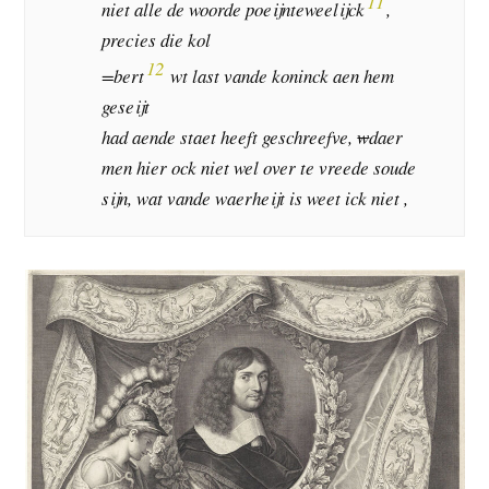
11
niet alle de woorde poeijnteweelijck
,
precies die kol
12
=bert
wt last vande koninck aen hem
geseijt
had aende staet heeft geschreefve,
w
daer
men hier ock niet wel over te vreede soude
sijn, wat vande waerheijt is weet ick niet ,