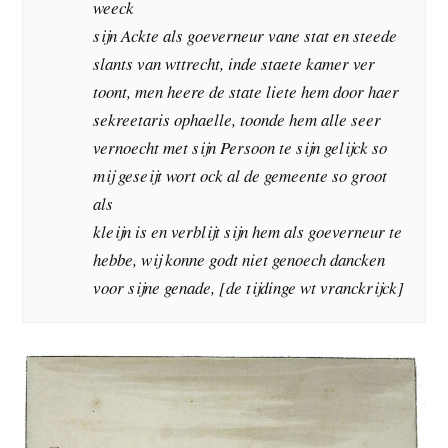
weeck
sijn Ackte als goeverneur vane stat en steede
slants van wttrecht, inde staete kamer ver
toont, men heere de state liete hem door haer
sekreetaris ophaelle, toonde hem alle seer
vernoecht met sijn Persoon te sijn gelijck so
mij geseijt wort ock al de gemeente so groot
als
kleijn is en verblijt sijn hem als goeverneur te
hebbe, wij konne godt niet genoech dancken
voor sijne genade, [de tijdinge wt vranckrijck]