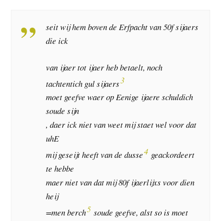
seit wij hem boven de Erfpacht van 50f sijaers
die ick
van ijaer tot ijaer heb betaelt, noch
3
tachtentich gul sijaers
moet geefve waer op Eenige ijaere schuldich
soude sijn
, daer ick niet van weet mij staet wel voor dat
uhE
4
mij geseijt heeft van de dusse
geackordeert
te hebbe
maer niet van dat mij 80f ijaerlijxs voor dien
heij
5
=men berch
soude geefve, alst so is moet