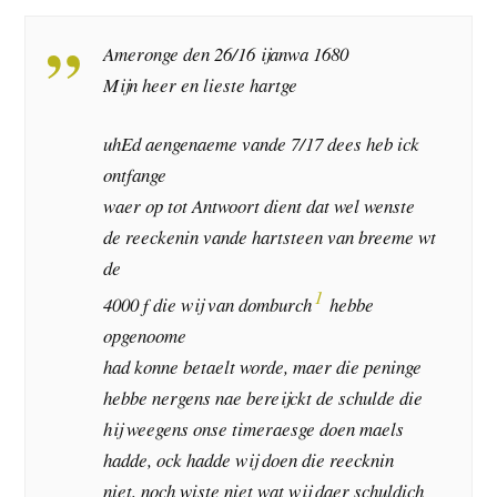
Ameronge den 26/16 ijanwa 1680
Mijn heer en lieste hartge
uhEd aengenaeme vande 7/17 dees heb ick
ontfange
waer op tot Antwoort dient dat wel wenste
de reeckenin vande hartsteen van breeme wt
de
1
4000 f die wij van domburch
hebbe
opgenoome
had konne betaelt worde, maer die peninge
hebbe nergens nae bereijckt de schulde die
hij weegens onse timeraesge doen maels
hadde, ock hadde wij doen die reecknin
niet, noch wiste niet wat wij daer schuldich