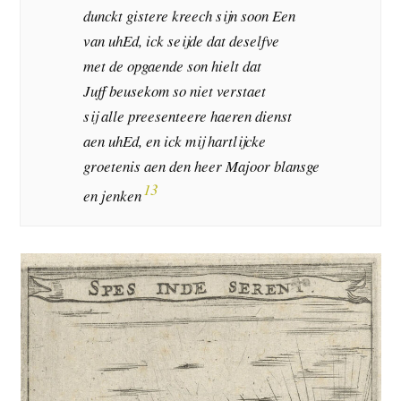
dunckt gistere kreech sijn soon Een
van uhEd, ick seijde dat deselfve
met de opgaende son hielt dat
Juff beusekom so niet verstaet
sij alle preesenteere haeren dienst
aen uhEd, en ick mij hartlijcke
groetenis aen den heer Majoor blansge
13
en jenken