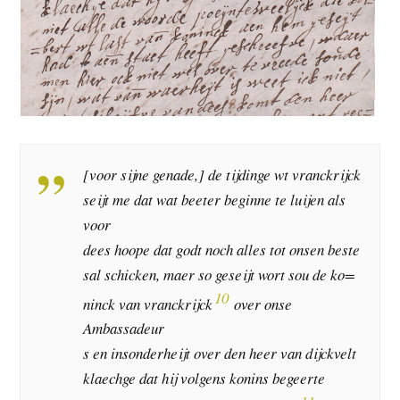
[voor sijne genade,] de tijdinge wt vranckrijck
seijt me dat wat beeter beginne te luijen als
voor
dees hoope dat godt noch alles tot onsen beste
sal schicken, maer so geseijt wort sou de ko=
10
ninck van vranckrijck
over onse
Ambassadeur
s en insonderheijt over den heer van dijckvelt
klaechge dat hij volgens konins begeerte