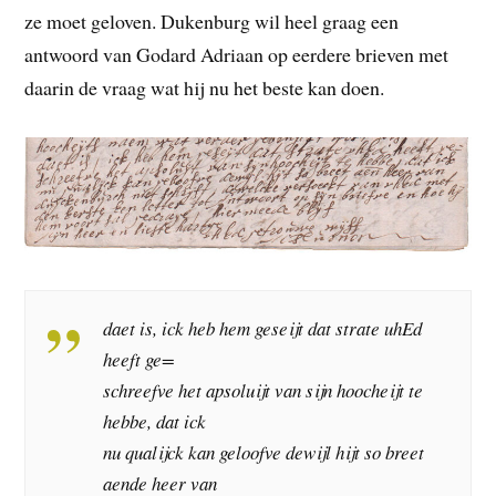
ze moet geloven. Dukenburg wil heel graag een
antwoord van Godard Adriaan op eerdere brieven met
daarin de vraag wat hij nu het beste kan doen.
daet is, ick heb hem geseijt dat strate uhEd
heeft ge=
schreefve het apsoluijt van sijn hoocheijt te
hebbe, dat ick
nu qualijck kan geloofve dewijl hijt so breet
aende heer van