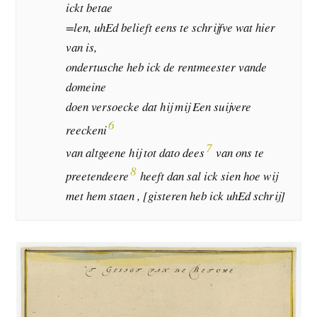
ickt betae
=len, uhEd belieft eens te schrijfve wat hier
van is,
ondertusche heb ick de rentmeester vande
domeine
doen versoecke dat hij mij Een suijvere
6
reeckeni
7
van altgeene hij tot dato dees
van ons te
8
preetendeere
heeft dan sal ick sien hoe wij
met hem staen , [gisteren heb ick uhEd schrij]