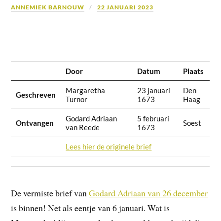
ANNEMIEK BARNOUW
22 JANUARI 2023
Door
Datum
Plaats
Margaretha
23 januari
Den
Geschreven
Turnor
1673
Haag
Godard Adriaan
5 februari
Ontvangen
Soest
van Reede
1673
Lees hier de originele brief
De vermiste brief van
Godard Adriaan van 26 december
is binnen! Net als eentje van 6 januari. Wat is