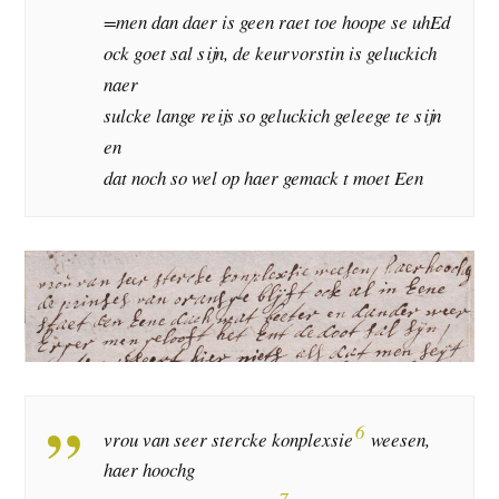
=men dan daer is geen raet toe hoope se uhEd
ock goet sal sijn, de keurvorstin is geluckich
naer
sulcke lange reijs so geluckich geleege te sijn
en
dat noch so wel op haer gemack t moet Een
6
vrou van seer stercke konplexsie
weesen,
haer hoochg
7