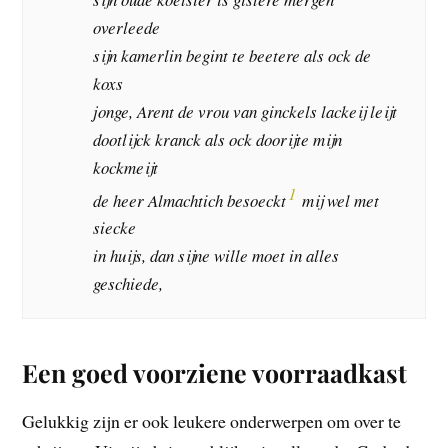
overleede
sijn kamerlin begint te beetere als ock de
koxs
jonge, Arent de vrou van ginckels lackeij leijt
dootlijck kranck als ock doorijte mijn
kockmeijt
1
de heer Almachtich besoeckt
mij wel met
siecke
in huijs, dan sijne wille moet in alles
geschiede,
Een goed voorziene voorraadkast
Gelukkig zijn er ook leukere onderwerpen om over te