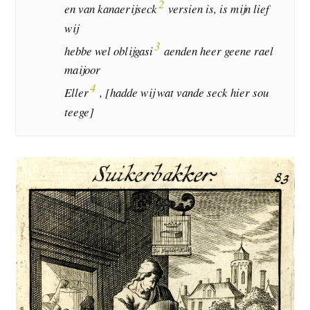
2
en van kanaerijseck
versien is, is mijn lief
wij
3
hebbe wel oblijgasi
aenden heer geene rael
maijoor
4
Eller
, [hadde wij wat vande seck hier sou
teege]