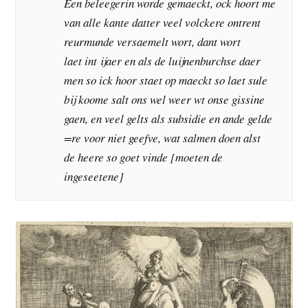
Een beleegerin worde gemaeckt, ock hoort me
van alle kante datter veel volckere ontrent
reurmunde versaemelt wort, dant wort
laet int ijaer en als de luijnenburchse daer
men so ick hoor staet op maeckt so laet sule
bij koome salt ons wel weer wt onse gissine
gaen, en veel gelts als subsidie en ande gelde
=re voor niet geefve, wat salmen doen alst
de heere so goet vinde [moeten de
ingeseetene]