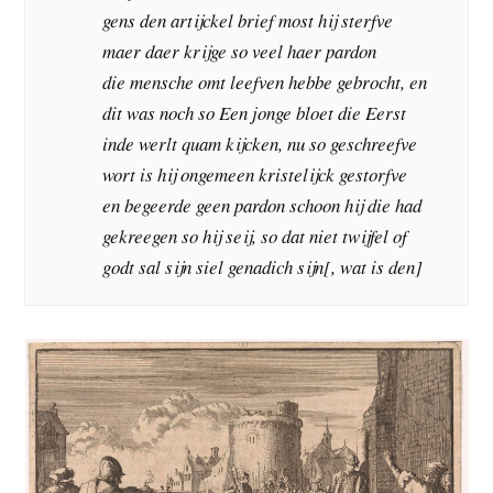
gens den artijckel brief most hij sterfve
maer daer krijge so veel haer pardon
die mensche omt leefven hebbe gebrocht, en
dit was noch so Een jonge bloet die Eerst
inde werlt quam kijcken, nu so geschreefve
wort is hij ongemeen kristelijck gestorfve
en begeerde geen pardon schoon hij die had
gekreegen so hij seij, so dat niet twijfel of
godt sal sijn siel genadich sijn[, wat is den]