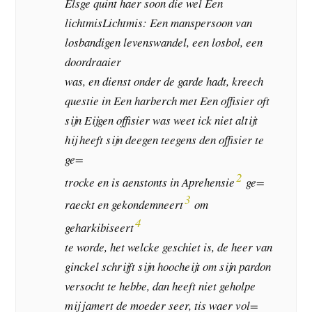
Elsge quint haer soon die wel Een
lichtmisLichtmis: Een manspersoon van
losbandigen levenswandel, een losbol, een
doordraaier
was, en dienst onder de garde hadt, kreech
questie in Een harberch met Een offisier oft
sijn Eijgen offisier was weet ick niet altijt
hij heeft sijn deegen teegens den offisier te
ge=
2
trocke en is aenstonts in Aprehensie
ge=
3
raeckt en gekondemneert
om
4
geharkibiseert
te worde, het welcke geschiet is, de heer van
ginckel schrijft sijn hoocheijt om sijn pardon
versocht te hebbe, dan heeft niet geholpe
mij jamert de moeder seer, tis waer vol=