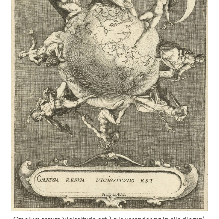
Omnium rerum Vicissitudo est (Er is verandering in alle dingen),