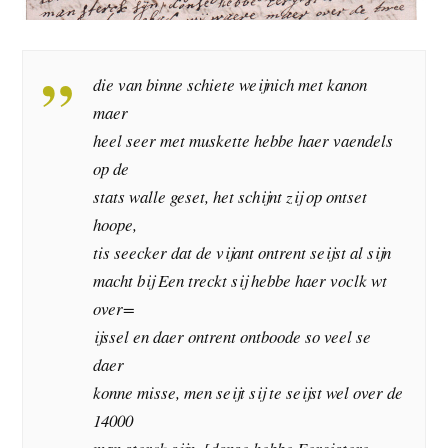
die van binne schiete weijnich met kanon
maer
heel seer met muskette hebbe haer vaendels
op de
stats walle geset, het schijnt zij op ontset
hoope,
tis seecker dat de vijant ontrent seijst al sijn
macht bij Een treckt sij hebbe haer voclk wt
over=
ijssel en daer ontrent ontboode so veel se
daer
konne misse, men seijt sij te seijst wel over de
14000