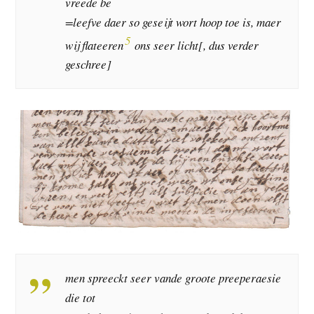
vreede be
=leefve daer so geseijt wort hoop toe is, maer
5
wij flateeren
ons seer licht[, dus verder
geschree]
men spreeckt seer vande groote preeperaesie
die tot