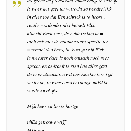
alt geene de preedikant vande hengele schrijft
is waer het gaet tot wttrecht so wonderlijck
in alles toe dat Een schrick is te hoore ,
renthe wordender niet betaelt Elck
klaecht Even seer, de ridderschap be=
taelt ock niet de rentmeesters speelle tee
=nemael den baes, int kort geseijt Elck
is meester daer is noch ontsach noch rees
speckt, en bedroeft te sien hoe alles gaet
de heer almachtich wil ons Een beetere tijd
verleene, in wines bescherminge uhEd be
veelle en blijfve
Mijn heer en lieste hartge
uhEd getrouwe wijff
MTurnor