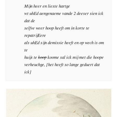
Mijn heer en lieste hartge
wt uhEd aengenaeme vande 2 deeser sien ick
dat de
selfve weer hoop heeft om in korte te
repatrijEere
als uhEd sijn demissie heeft en op wech is om
te
huijs te
koop
koome sal ick mij met die hoope
verheuchge, [het heeft so lange geduert dat
ick]