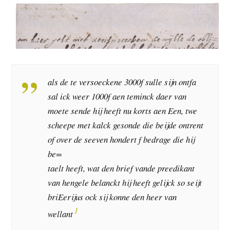
als de te versoeckene 3000f sulle sijn ontfa
sal ick weer 1000f aen teminck daer van
moete sende hij heeft nu korts aen Een, twe
scheepe met kalck gesonde die beijde ontrent
of over de seeven hondert f bedrage die hij
be=
taelt heeft, wat den brief vande preedikant
van hengele belanckt hij heeft gelijck so seijt
briEerijus ock sij konne den heer van
1
wellant