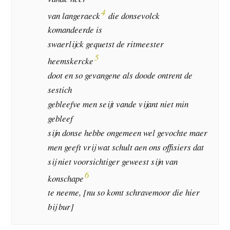
4
van langeraeck
die donsevolck
komandeerde is
swaerlijck gequetst de ritmeester
5
heemskercke
doot en so gevangene als doode ontrent de
sestich
gebleefve men seijt vande vijant niet min
gebleef
sijn donse hebbe ongemeen wel gevochte maer
men geeft vrij wat schult aen ons offisiers dat
sij niet voorsichtiger geweest sijn van
6
konschape
te neeme, [nu so komt schravemoor die hier
bij bur]