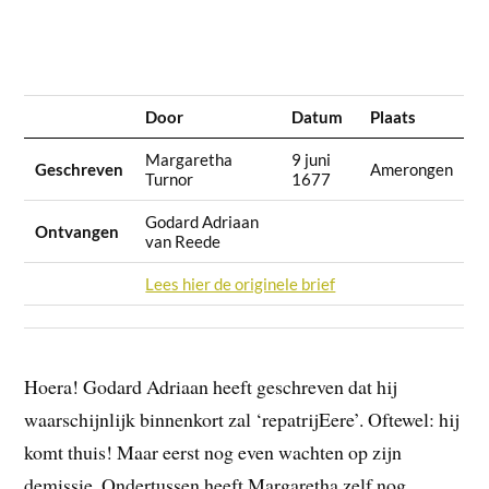
Door
Datum
Plaats
Margaretha
9 juni
Geschreven
Amerongen
Turnor
1677
Godard Adriaan
Ontvangen
van Reede
Lees hier de originele brief
Hoera! Godard Adriaan heeft geschreven dat hij
waarschijnlijk binnenkort zal ‘repatrijEere’. Oftewel: hij
komt thuis! Maar eerst nog even wachten op zijn
demissie. Ondertussen heeft Margaretha zelf nog