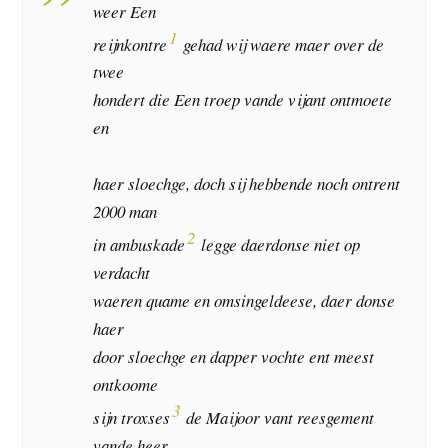
weer Een
1
reijnkontre
gehad wij waere maer over de
twee
hondert die Een troep vande vijant ontmoete
en
haer sloechge, doch sij hebbende noch ontrent
2000 man
2
in ambuskade
legge daerdonse niet op
verdacht
waeren quame en omsingeldeese, daer donse
haer
door sloechge en dapper vochte ent meest
ontkoome
3
sijn troxses
de Maijoor vant reesgement
vande heer