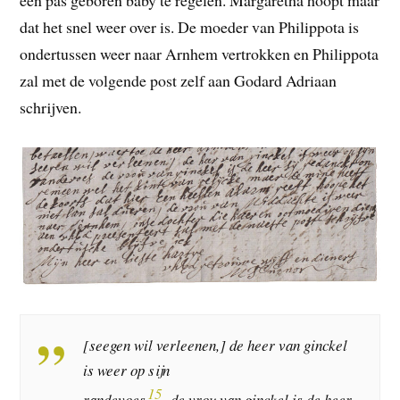
een pas geboren baby te regelen. Margaretha hoopt maar
dat het snel weer over is. De moeder van Philippota is
ondertussen weer naar Arnhem vertrokken en Philippota
zal met de volgende post zelf aan Godard Adriaan
schrijven.
[seegen wil verleenen,] de heer van ginckel
is weer op sijn
15
randevoes
, de vrou van ginckel is de heer