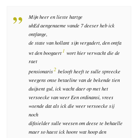
Mijn heer en lieste hartge
uhEd aengenaeme vande 7 deeser heb ick
ontfange,
de state van hollant sijn vergadert, den ontfa
1
wt den boogaert
wort hier verwacht die de
raet
2
pensionaris
belooft heeft te sulle spreecke
weegens onse betaeline van de bekende tien
duijsent gul, ick wacht daer op met het
versoecke van weer Een ordinansi, vrees
=sende dat als ick die weer versoecke sij
noch
difisielder sulle weesen om deese te behaelle
maer so haest ick hoore wat hoop den