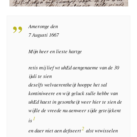
Ameronge den
7 Augusti 1667
Mijn heer en lieste hartge
retis mij lief wt uhEd aengenaeme van de 30
ijuli te sien
deselfs welvaerentheijt hooppe het sal
kontiniweere en wijt geluck sulle hebbe van
uhEd haest in gesontheijt weer hier te sien de
wijlle de vreede nu aenweer sijde geteijckent
1
is
2
en daer niet aen defiseert
alst wtwisselen