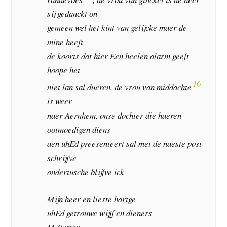
sij gedanckt on
gemeen wel het kint van gelijcke maer de
mine heeft
de koorts dat hier Een heelen alarm geeft
hoope het
16
niet lan sal dueren, de vrou van middachte
is weer
naer Aernhem, onse dochter die haeren
ootmoedigen diens
aen uhEd preesenteert sal met de naeste post
schrijfve
ondertusche blijfve ick
Mijn heer en lieste hartge
uhEd getrouwe wijff en dieners