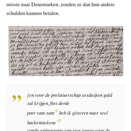
missie naar Denemarken, zouden ze dan hun andere
schulden kunnen betalen.
[en voor de prelatuerschap sesduijsen guld
sal krijgen,]het derde
9
part vant sant
heb ik gisteren naer veel
10
hackentackens
vande erfgenaeme van teus jooste voor de