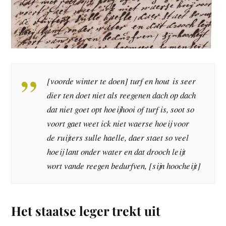
[voorde winter te doen] turf en hout is seer
dier ten doet niet als reegenen dach op dach
dat niet goet opt hoeijhooi of turf is, soot so
voort gaet weet ick niet waerse hoeij voor
de ruijters sulle haelle, daer staet so veel
hoeij lant onder water en dat drooch leijt
wort vande reegen bedurfven, [sijn hoocheijt]
Het staatse leger trekt uit