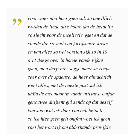
voor waer niet hoet gaen sal, so onwillich
worden de liede alse hoore dat de betaelin
so slecht voor de meeliesie gaet en dat de
steede die so veel van fortifiseere koste
en van alles so wel versien sijn so in 10
a 11 daege over in hande vande vijant
gaen, men derft niet segge maer se roepe
seer over de spaense, de heer almachtich
weet alles, met de naeste post sal ick
uhEd de meemoorije vande
mij
laest ontfan
gene twee duijsent gul sende op dat deself
kan sien wat ick daer van heb betaelt
so ick hier geen gelt ontfan weet ick geen
raet het wort tijt om alderhande provijsie