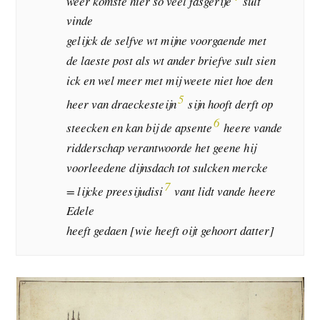
weer komste hier so veel fasgerije
sult
vinde
gelijck de selfve wt mijne voorgaende met
de laeste post als wt ander briefve sult sien
ick en wel meer met mij weete niet hoe den
5
heer van draeckesteijn
sijn hooft derft op
6
steecken en kan bij de apsente
heere vande
ridderschap verantwoorde het geene hij
voorleedene dijnsdach tot sulcken mercke
7
= lijcke preesijudisi
vant lidt vande heere
Edele
heeft gedaen [wie heeft oijt gehoort datter]