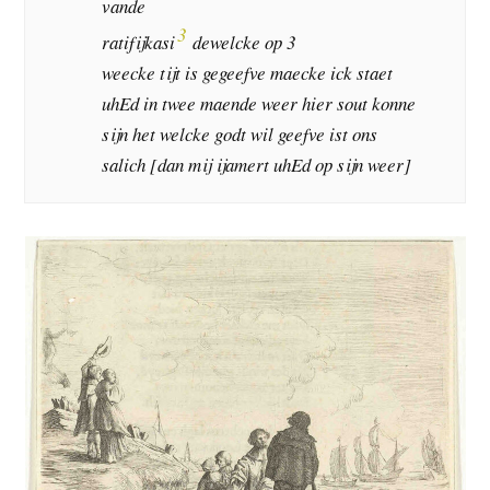
vande
3
ratifijkasi
dewelcke op 3
weecke tijt is gegeefve maecke ick staet
uhEd in twee maende weer hier sout konne
sijn het welcke godt wil geefve ist ons
salich [dan mij ijamert uhEd op sijn weer]