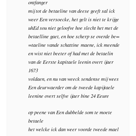
ontfanger
mij tot de betaeline van deese geeft sal ick
weer Een versoecke, het gelt is niet te krijge
uhEd sou niet geloofve hoe slecht het met de
betaelline gaet, en hoe scherp se overde be=
=taeline vande schattine maene, ick meende
en wist niet beeter of had met de betaelin
van de Eerste kapitaele leenin overt ijaer
1673
voldaen, en nu van weeck sendense mij wees
Een deurwaerder om de tweede kapijtaele
leenine overt selfve ijaer bine 24 Eeure
op peene van Een dubbelde som te moete
betaele
het welcke ick dan weer voorde tweede mael