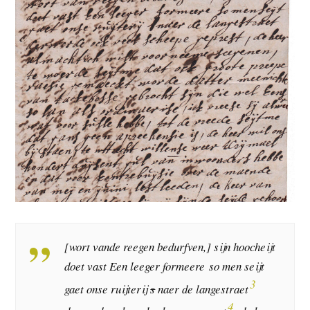
[wort vande reegen bedurfven,] sijn hoocheijt
doet vast Een leeger formeere so men seijt
3
gaet onse ruijterij
s
naer de langestraet
4