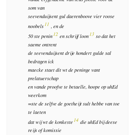
som van
seevenduijsent gul daerenboove vier roose
11
noobels
, en de
12
13
50 ste penin
en schrijf loon
so dat het
saeme ontrent
de seevenduijsent drije hondert gulde sal
bedragen ick
maecke staet dit wt de peninge vant
prelatuerschap
en vande proofve te betaelle, hoope op uhEd
weerkom
=ste de selfve de goetheijt sult hebbe van toe
te laeten
14
dat wij wt de konkeste
die uhEd bij deese
reijs of komissie