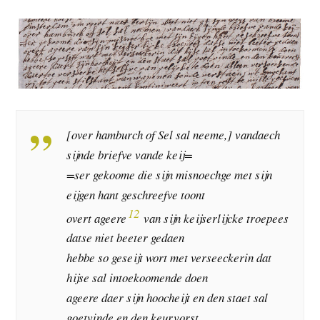
[over hamburch of Sel sal neeme,] vandaech
sijnde briefve vande keij=
=ser gekoome die sijn misnoechge met sijn
eijgen hant geschreefve toont
12
overt ageere
van sijn keijserlijcke troepees
datse niet beeter gedaen
hebbe so geseijt wort met verseeckerin dat
hijse sal intoekoomende doen
ageere daer sijn hoocheijt en den staet sal
goetvinde en den keurvorst