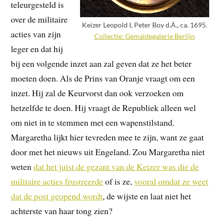
teleurgesteld is
over de militaire
Keizer Leopold I, Peter Boy d.Ä., ca. 1695.
acties van zijn
Collectie: Gemäldegalerie Berlijn
leger en dat hij
bij een volgende inzet aan zal geven dat ze het beter
moeten doen. Als de Prins van Oranje vraagt om een
inzet. Hij zal de Keurvorst dan ook verzoeken om
hetzelfde te doen. Hij vraagt de Republiek alleen wel
om niet in te stemmen met een wapenstilstand.
Margaretha lijkt hier tevreden mee te zijn, want ze gaat
door met het nieuws uit Engeland. Zou Margaretha niet
weten
dat het juist de gezant van de Keizer was die de
militaire acties frustreerde
of is ze,
vooral omdat ze weet
dat de post geopend wordt
, de wijste en laat niet het
achterste van haar tong zien?