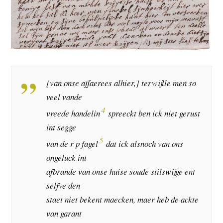
[van onse affaerees alhier,] terwijlle men so
veel vande
4
vreede handelin
spreeckt ben ick niet gerust
int segge
5
van de r p fagel
dat ick alsnoch van ons
ongeluck int
afbrande van onse huise soude stilswijge ent
selfve den
staet niet bekent maecken, maer heb de ackte
van garant