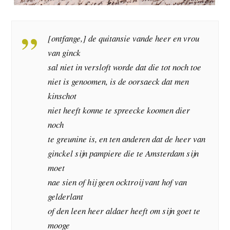
[ontfange,] de quitansie vande heer en vrou
van ginck
sal niet in versloft worde dat die tot noch toe
niet is genoomen, is de oorsaeck dat men
kinschot
niet heeft konne te spreecke koomen dier
noch
te greunine is, en ten anderen dat de heer van
ginckel sijn pampiere die te Amsterdam sijn
moet
nae sien of hij geen ocktroij vant hof van
gelderlant
of den leen heer aldaer heeft om sijn goet te
mooge