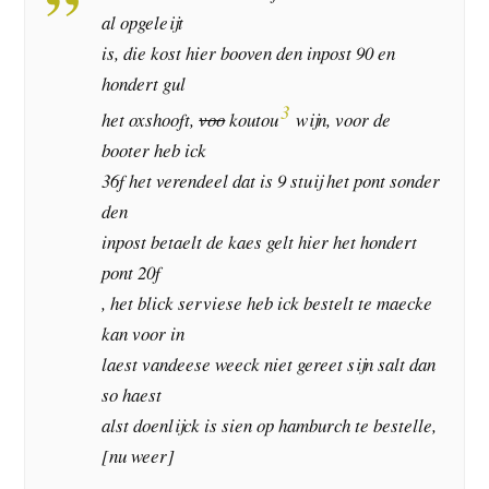
al opgeleijt
is, die kost hier booven den inpost 90 en
hondert gul
3
het oxshooft,
voo
koutou
wijn, voor de
booter heb ick
36f het verendeel dat is 9 stuij het pont sonder
den
inpost betaelt de kaes gelt hier het hondert
pont 20f
, het blick serviese heb ick bestelt te maecke
kan voor in
laest vandeese weeck niet gereet sijn salt dan
so haest
alst doenlijck is sien op hamburch te bestelle,
[nu weer]