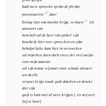
hadt nu te spreecke op dat de pleijne
10
potensiaerise
daer
11
Eenige last van mochte krijge, so haest
ick
antwoort van
hem heb sal de heer van ginkel sijn
hoocheijt hier over spreecken en sijne
behulpelijcke hant hier in versoecken
sal mijn best doen doch vrees der veel moijte
voor mijn aanvast
sal sijn konne wij maer onse schade alwaert
ten deelle
vergoet krijgt soude godt dancken en dencke
diet sijn
quijt is kant niet al weer krijgen [, tis mij seer
lief te hoor]