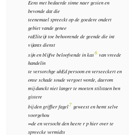
Eens met bedaerde sinne naer gesien en
bevonde dat die
teenemael spreeckt op de goedere ondert
gebiet vande genee
raEliteijt toe behoorende de geende die int
vijants dienst
6
sijn en blijfve beloofvende in kas
van vreede
handelin
te versorchge uhEd persoon en verseeckert en
onse schade soude vergoet worde, daerom
mij dunckt niet langer te moeten stilstaen ben
gistere
7
bij den griffier fagel
geweest en hemt selve
voorgehou
=de en versocht den heere r p hier over te
spreecke vermidts