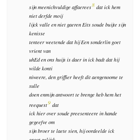
8
sijn meenichvuldige affaerees
dat ick hem
niet derfde moij
lijck valle en niet gaeren Eits soude buijte sijn
kenisse
tenteer weetende dat hij Een sonderlin goet
vrient van
uhEd en ons huijs is daer in ick badt dat hij
wilde konti
niweere, den griffier heeft dit aengenoome te
sulle
doen enmijn antwoort te brenge heb hem het
9
reequest
dat
ick hier over soude preesenteere in hande
gegeefve om
sijn broer te laete sien, hij oordeelde ick
groot gelijck