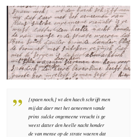
[spaen noch,] wt den haech schrijft men
mij dat daer met het aeneemen vande
prins sulcke ongemeene vreucht is ge
weest datter den heelle nacht honder
de van mense op de strate waeren dat