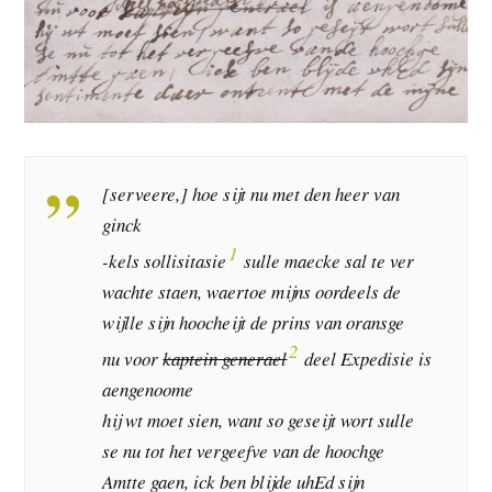
[serveere,] hoe sijt nu met den heer van
ginck
1
-kels sollisitasie
sulle maecke sal te ver
wachte staen, waertoe mijns oordeels de
wijlle sijn hoocheijt de prins van oransge
2
nu voor
kaptein generael
deel Expedisie is
aengenoome
hij wt moet sien, want so geseijt wort sulle
se nu tot het vergeefve van de hoochge
Amtte gaen, ick ben blijde uhEd sijn