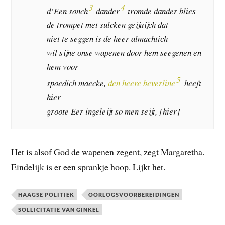
3
4
d’Een sonch
dander
tromde dander blies
de trompet met sulcken geijuijch dat
niet te seggen is de heer almachtich
wil
sijne
onse wapenen door hem seegenen en
hem voor
5
spoedich maecke,
den heere beverline
heeft
hier
groote Eer ingeleijt so men seijt, [hier]
Het is alsof God de wapenen zegent, zegt Margaretha.
Eindelijk is er een sprankje hoop. Lijkt het.
HAAGSE POLITIEK
OORLOGSVOORBEREIDINGEN
SOLLICITATIE VAN GINKEL