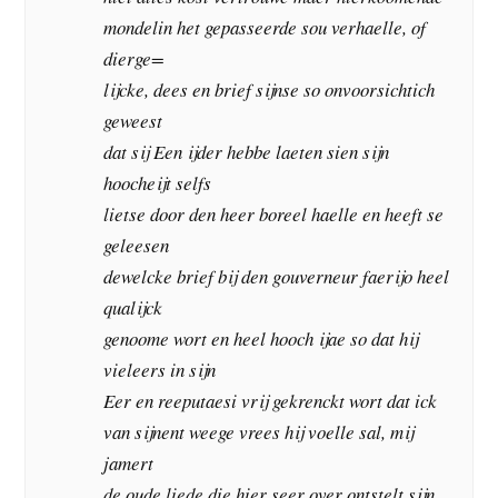
mondelin het gepasseerde sou verhaelle, of
dierge=
lijcke, dees en brief sijnse so onvoorsichtich
geweest
dat sij Een ijder hebbe laeten sien sijn
hoocheijt selfs
lietse door den heer boreel haelle en heeft se
geleesen
dewelcke brief bij den gouverneur faerijo heel
qualijck
genoome wort en heel hooch ijae so dat hij
vieleers in sijn
Eer en reeputaesi vrij gekrenckt wort dat ick
van sijnent weege vrees hij voelle sal, mij
jamert
de oude liede die hier seer over ontstelt sijn