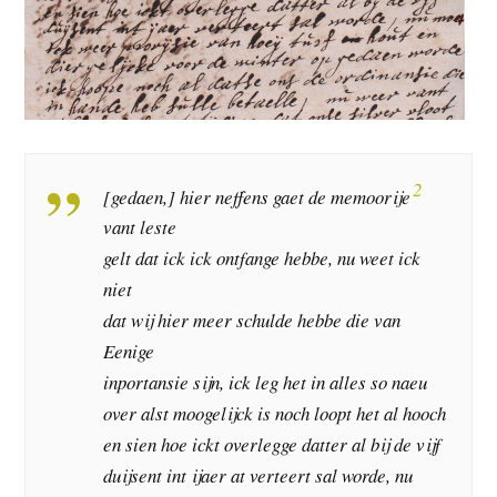
2
[gedaen,] hier neffens gaet de memoorije
vant leste
gelt dat ick ick ontfange hebbe, nu weet ick
niet
dat wij hier meer schulde hebbe die van
Eenige
inportansie sijn, ick leg het in alles so naeu
over alst moogelijck is noch loopt het al hooch
en sien hoe ickt overlegge datter al bij de vijf
duijsent int ijaer at verteert sal worde, nu