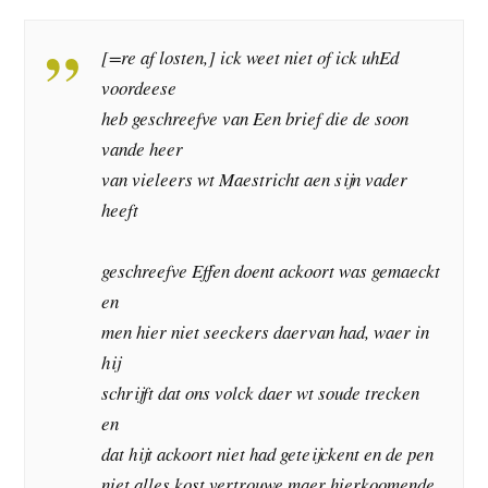
[=re af losten,] ick weet niet of ick uhEd
voordeese
heb geschreefve van Een brief die de soon
vande heer
van vieleers wt Maestricht aen sijn vader
heeft
geschreefve Effen doent ackoort was gemaeckt
en
men hier niet seeckers daervan had, waer in
hij
schrijft dat ons volck daer wt soude trecken
en
dat hijt ackoort niet had geteijckent en de pen
niet alles kost vertrouwe maer hierkoomende