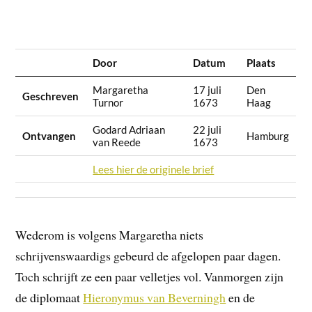
Door
Datum
Plaats
Margaretha
17 juli
Den
Geschreven
Turnor
1673
Haag
Godard Adriaan
22 juli
Ontvangen
Hamburg
van Reede
1673
Lees hier de originele brief
Wederom is volgens Margaretha niets
schrijvenswaardigs gebeurd de afgelopen paar dagen.
Toch schrijft ze een paar velletjes vol. Vanmorgen zijn
de diplomaat
Hieronymus van Beverningh
en de