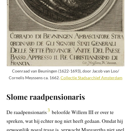
Coenraad van Beuningen (1622-1693), door Jacob van Loo/
Cornelis Meyssens ca. 1662.
Collectie Stadsarchief Amsterdam
Slome raadpensionaris
3
De raadpensionaris
beloofde Willem III er over te
spreken, wat hij echter nog niet heeft gedaan. Omdat hij
gewoonlijk nogal traag is, verwacht Margaretha niet snel