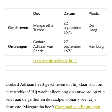
Door
Datum
Plaats
22
Margaretha
Den
Geschreven
september
Turnor
Haag
1673
Godard
27
Ontvangen
Adriaan van
september
Hamburg
Reede
1673
Lees hier de originele brief
Godard Adriaan heeft geschreven dat hij klaar staat om
te vertrekken! Hij wacht alleen nog op antwoord op zijn
brief aan de griffier en de raadpensionaris over zijn
demissie. Margaretha heeft
Coenraad van Beuningen
,