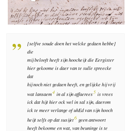
[selfve soude doen het welcke gedaen hebbe]
die
mij belooft heeft sijn hoocheijt die Eergister
hier gekoome is daer van te sulle spreecke
dat
hij noch niet gedaen heeft, en gelijcke hij vrij
4
5
wat lansaem
in al sijn affaerees
is vrees
ick dat hijt hier ock wel in sal sijn, daerom
ick te meer verlange of uhEd van sijn hooch
6
heijt selfs op dat susijet
geen antwoort
heeft bekoome en wat, van beuninge is te