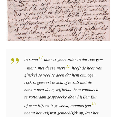
14
in soma
daer is geen order in dat reesge=
15
=ment, met deese mers
heeft de heer van
ginckel so veel te doen dat hem onmoge=
lijck is geweest te schrijfve salt met de
naeste post doen, wij hebbe hem vandaech
te rotterdam gesproocke daer hij Een Eur
16
of twee bij ons is geweest, mompelijan
neemt het vrij wat gemacklijck op, laet het