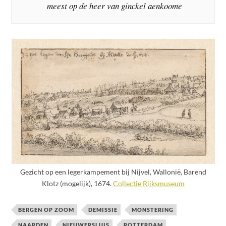
meest op de heer van ginckel aenkoome
Gezicht op een legerkampement bij Nijvel, Wallonië, Barend
Klotz (mogelijk), 1674.
Collectie Rijksmuseum
BERGEN OP ZOOM
DEMISSIE
MONSTERING
NAARDEN
NIEUWERSLUIS
ROTTERDAM