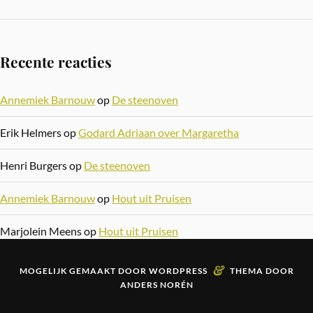
Recente reacties
Annemiek Barnouw
op
De steenoven
Erik Helmers
op
Godard Adriaan over Margaretha
Henri Burgers
op
De steenoven
Annemiek Barnouw
op
Hout uit Pruisen
Marjolein Meens
op
Hout uit Pruisen
&
MOGELIJK GEMAAKT DOOR
WORDPRESS
THEMA DOOR
ANDERS NORÉN