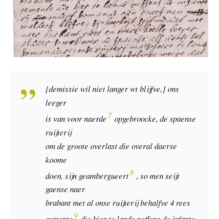
[demissie wil niet langer wt blijfve,] ons
leeger
7
is van voor naerde
opgebroocke, de spaense
ruijterij
om de groote overlast die overal daerse
koome
8
doen, sijn geambergueert
, so men seijt
gaense naer
brabant met al onse ruijterij behalfve 4 rees
9
gemente
die hier te lande neffens de infante