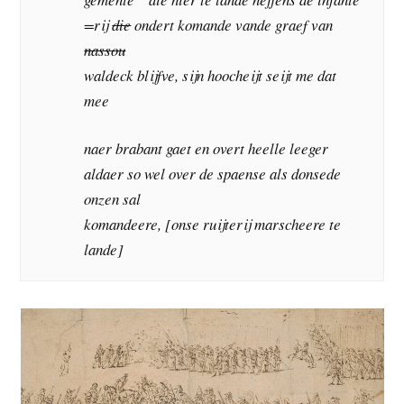
=rij
die
ondert komande vande graef van
nassou
waldeck blijfve, sijn hoocheijt seijt me dat
mee
naer brabant gaet en overt heelle leeger
aldaer so wel over de spaense als donsede
onzen sal
komandeere, [onse ruijterij marscheere te
lande]