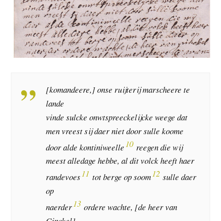
[komandeere,] onse ruijterij marscheere te
lande
vinde sulcke onwtspreeckelijcke weege dat
men vreest sij daer niet door sulle koome
10
door alde kontiniweelle
reegen die wij
meest alledage hebbe, al dit volck heeft haer
11
12
randevoes
tot berge op soom
sulle daer
op
13
naerder
ordere wachte, [de heer van
Ginckel]