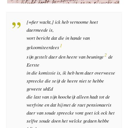
[=fier wacht,] ick heb vernoome hoet
daermeede is,
wort bericht dat die in hande van
1
gekoomiteerdees
2
sijn gestelt daer den heere van beuninge
de
Eerste
in die komissie is, ik heb hem daer overweese
spreecke die seijt de heere niet te hebbe
geweete uhEd
die last van sijn hoocheijt alleen hadt tot de
werfvine en dat hij met de raet pensionaeris
daer van soude spreecke vont goet ick ock het
selfve soude doen het welcke gedaen hebbe