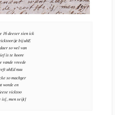
 16 deeser sien ick
icktoorije bij uhE
 daer so wel van
ief is te hoore
ke vande vreede
eeft uhEd nuu
cke so machger
nt worde en
deese vicktoo
 is[, men seijt]