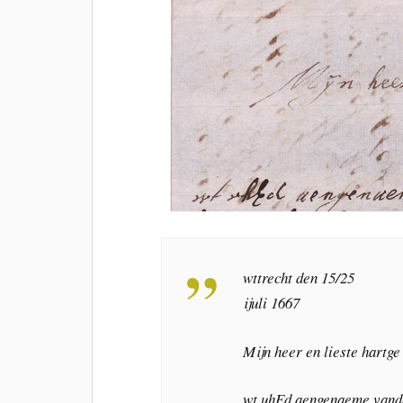
wttrecht den 15/25
ijuli 1667
Mijn heer en lieste hartge
wt uhEd aengenaeme vande