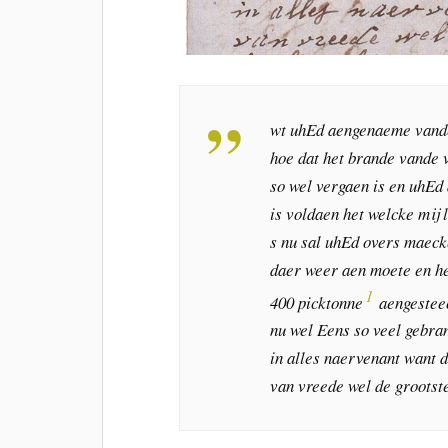
wt uhEd aengenaeme vande
hoe dat het brande vande v
so wel vergaen is en uhEd
is voldaen het welcke mij l
s nu sal uhEd overs maec
daer weer aen moete en h
1
400 picktonne
aengestee
nu wel Eens so veel gebra
in alles naervenant want 
van vreede wel de grootste