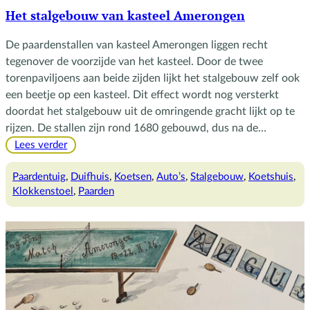
Het stalgebouw van kasteel Amerongen
De paardenstallen van kasteel Amerongen liggen recht
tegenover de voorzijde van het kasteel. Door de twee
torenpaviljoens aan beide zijden lijkt het stalgebouw zelf ook
een beetje op een kasteel. Dit effect wordt nog versterkt
doordat het stalgebouw uit de omringende gracht lijkt op te
rijzen. De stallen zijn rond 1680 gebouwd, dus na de…
:
Lees verder
Het
stalgebouw
Paardentuig
, 
Duifhuis
, 
Koetsen
, 
Auto’s
, 
Stalgebouw
, 
Koetshuis
, 
van
Klokkenstoel
, 
Paarden
kasteel
Amerongen