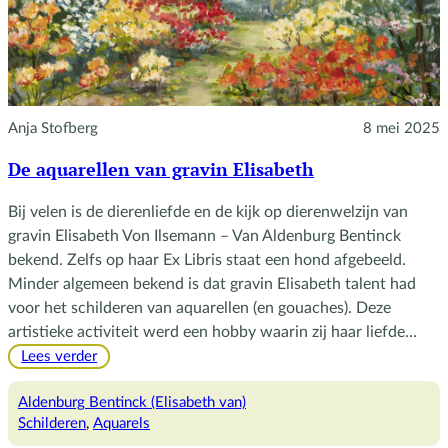
Anja Stofberg
8 mei 2025
De aquarellen van gravin Elisabeth
Bij velen is de dierenliefde en de kijk op dierenwelzijn van
gravin Elisabeth Von Ilsemann – Van Aldenburg Bentinck
bekend. Zelfs op haar Ex Libris staat een hond afgebeeld.
Minder algemeen bekend is dat gravin Elisabeth talent had
voor het schilderen van aquarellen (en gouaches). Deze
artistieke activiteit werd een hobby waarin zij haar liefde…
:
Lees verder
De
aquarellen
Aldenburg Bentinck (Elisabeth van)
van
Schilderen
, 
Aquarels
gravin