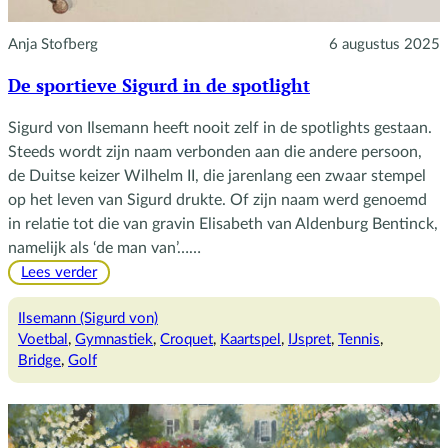
Anja Stofberg
6 augustus 2025
De sportieve Sigurd in de spotlight
Sigurd von Ilsemann heeft nooit zelf in de spotlights gestaan.
Steeds wordt zijn naam verbonden aan die andere persoon,
de Duitse keizer Wilhelm II, die jarenlang een zwaar stempel
op het leven van Sigurd drukte. Of zijn naam werd genoemd
in relatie tot die van gravin Elisabeth van Aldenburg Bentinck,
namelijk als ‘de man van’……
:
Lees verder
De
sportieve
Ilsemann (Sigurd von)
Sigurd
Voetbal
, 
Gymnastiek
, 
Croquet
, 
Kaartspel
, 
IJspret
, 
Tennis
, 
in
Bridge
, 
Golf
de
spotlight