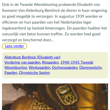
Ook in de Tweede Wereldoorlog probeerde Elisabeth von
Ilsemann-Van Aldenburg Bentinck de dieren in haar omgeving
zo goed mogelijk te verzorgen. In augustus 1939 werden er
officieren en hun paarden van het Nederlandse leger
ingekwartierd op kasteel Amerongen. De paarden hadden het
natuurlijk niet beter kunnen treffen. Ze werden heel goed
verzorgd en beschermd door…
:
Lees verder
Elisabeth
en
Aldenburg Bentinck (Elisabeth van)
de
Vordering van paarden
, 
Rijpaarden
, 
1940-1945 Tweede
paarden
Wereldoorlog
, 
Werkpaarden
, 
Oorlogspaarden
, 
Dierenwelzijn
, 
in
Paarden
, 
Olympische Spelen
WOII