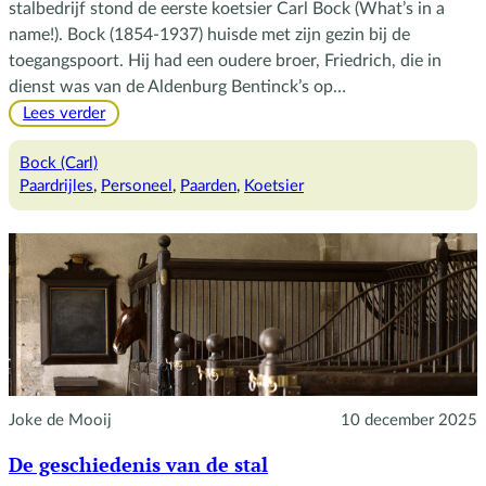
stalbedrijf stond de eerste koetsier Carl Bock (What’s in a
name!). Bock (1854-1937) huisde met zijn gezin bij de
toegangspoort. Hij had een oudere broer, Friedrich, die in
dienst was van de Aldenburg Bentinck’s op…
:
Lees verder
Bock
op
Bock (Carl)
de
Paardrijles
, 
Personeel
, 
Paarden
, 
Koetsier
bok
Joke de Mooij
10 december 2025
De geschiedenis van de stal