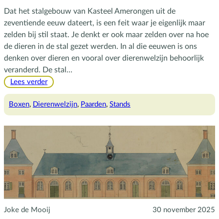
Dat het stalgebouw van Kasteel Amerongen uit de
zeventiende eeuw dateert, is een feit waar je eigenlijk maar
zelden bij stil staat. Je denkt er ook maar zelden over na hoe
de dieren in de stal gezet werden. In al die eeuwen is ons
denken over dieren en vooral over dierenwelzijn behoorlijk
veranderd. De stal…
:
Lees verder
De
geschiedenis
Boxen
, 
Dierenwelzijn
, 
Paarden
, 
Stands
van
de
stal
Joke de Mooij
30 november 2025