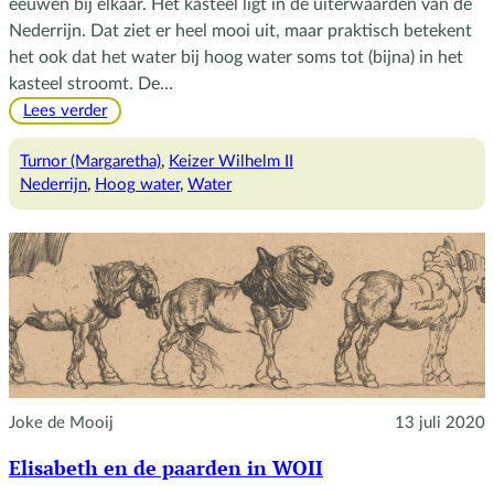
eeuwen bij elkaar. Het kasteel ligt in de uiterwaarden van de
Nederrijn. Dat ziet er heel mooi uit, maar praktisch betekent
het ook dat het water bij hoog water soms tot (bijna) in het
kasteel stroomt. De…
:
Lees verder
Hoog
water
Turnor (Margaretha)
, 
Keizer Wilhelm II
Nederrijn
, 
Hoog water
, 
Water
Joke de Mooij
13 juli 2020
Elisabeth en de paarden in WOII