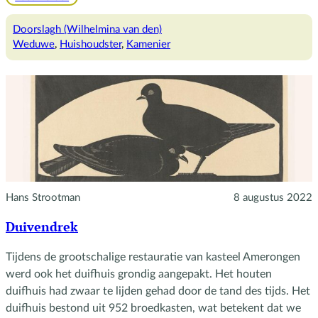
Het
gezin
Doorslagh (Wilhelmina van den)
van
Weduwe
, 
Huishoudster
, 
Kamenier
vrouw
Doorslag
Hans Strootman
8 augustus 2022
Duivendrek
Tijdens de grootschalige restauratie van kasteel Amerongen
werd ook het duifhuis grondig aangepakt. Het houten
duifhuis had zwaar te lijden gehad door de tand des tijds. Het
duifhuis bestond uit 952 broedkasten, wat betekent dat we