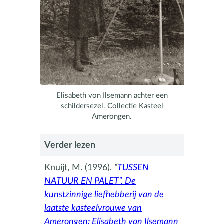
Elisabeth von Ilsemann achter een
schildersezel. Collectie Kasteel
Amerongen.
Verder lezen
Knuijt, M. (1996).
“
TUSSEN
NATUUR EN PALET”. De
kunstzinnige liefhebberij van de
laatste kasteelvrouwe van
Amerongen: Elisabeth von Ilsemann