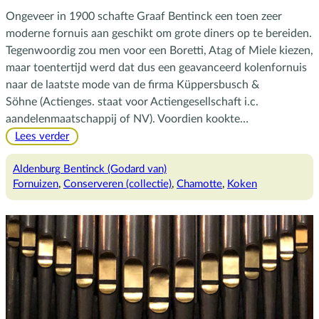
Ongeveer in 1900 schafte Graaf Bentinck een toen zeer
moderne fornuis aan geschikt om grote diners op te bereiden.
Tegenwoordig zou men voor een Boretti, Atag of Miele kiezen,
maar toentertijd werd dat dus een geavanceerd kolenfornuis
naar de laatste mode van de firma Küppersbusch &
Söhne (Actienges. staat voor Actiengesellschaft i.c.
aandelenmaatschappij of NV). Voordien kookte…
:
Lees verder
Küppersbusch
&
Aldenburg Bentinck (Godard van)
Söhne
Fornuizen
, 
Conserveren (collectie)
, 
Chamotte
, 
Koken