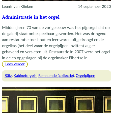
Leunis van Klinken
14 september 2020
Administratie in het orgel
Midden jaren 70 van de vorige eeuw was het pijporgel dat op
de galerij staat onbespeelbaar geworden. Het was dringend
aan restauratie toe: hout en leer waren uitgedroogd en de
orgelkas (het deel waar de orgelpijpen inzitten) zag er
gehavend en versleten uit. Restauratie In 2007 werd het orgel
in delen opgeslagen bij de orgelmaker Elbertse in…
:
Lees verder
Administratie
in
Bätz
, 
Kabinetorgels
, 
Restauratie (collectie)
, 
Orgelpijpen
het
orgel