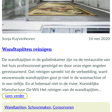
Sonja Kuyvenhoven
14 mei 2020
Wandtapijten reinigen
De wandtapijten in de gobelinkamer zijn na de restauratie van
het huis professioneel gereinigd en door onze eigen engelen
gerestaureerd. Dat reinigen spreekt tot de verbeelding, want
eeuwenoude wandtapijten gooi je niet in de wasmachine of
in een teiltje. En al helemaal niet in de rivier. Koninklijke
Manufactuur De Wit Het reinigen van de wandtapijten…
:
Lees verder
Wandtapijten
reinigen
Wandtapijten
, 
Schoonmaken
, 
Conserveren