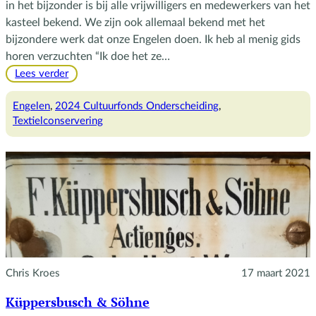
in het bijzonder is bij alle vrijwilligers en medewerkers van het
kasteel bekend. We zijn ook allemaal bekend met het
bijzondere werk dat onze Engelen doen. Ik heb al menig gids
horen verzuchten “Ik doe het ze…
:
Lees verder
Engelen
winnen
Engelen
, 
2024 Cultuurfonds Onderscheiding
, 
Cultuurfonds
Textielconservering
Onderscheiding
Chris Kroes
17 maart 2021
Küppersbusch & Söhne