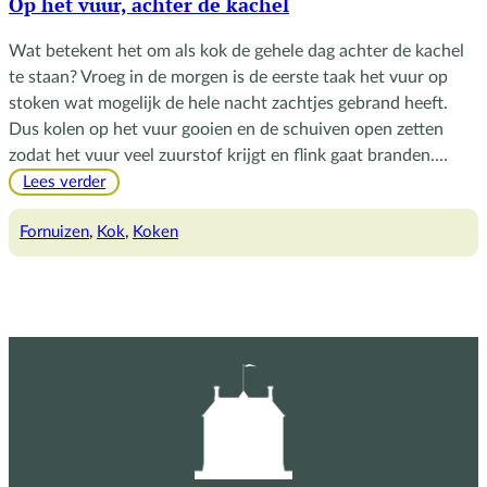
Op het vuur, achter de kachel
Wat betekent het om als kok de gehele dag achter de kachel
te staan? Vroeg in de morgen is de eerste taak het vuur op
stoken wat mogelijk de hele nacht zachtjes gebrand heeft.
Dus kolen op het vuur gooien en de schuiven open zetten
zodat het vuur veel zuurstof krijgt en flink gaat branden.…
:
Lees verder
Op
het
Fornuizen
, 
Kok
, 
Koken
vuur,
achter
de
kachel