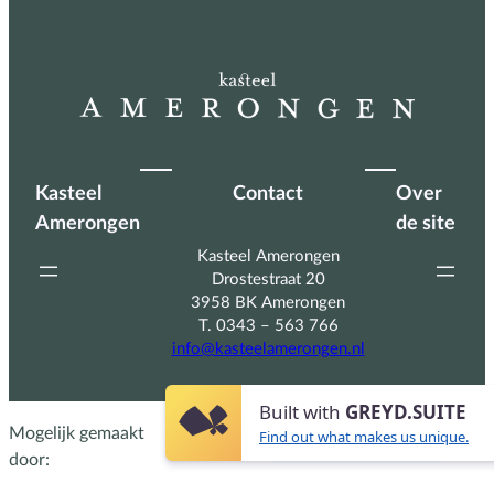
Kasteel
Contact
Over
Amerongen
de site
Kasteel Amerongen
Drostestraat 20
3958 BK Amerongen
T. 0343 – 563 766
info@kasteelamerongen.nl
Built with
GREYD.SUITE
Mogelijk gemaakt
Find out what makes us unique.
door: