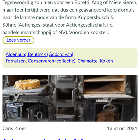
Tegenwoordig zou men voor een Boretti, Atag of Miele kiezen,
maar toentertijd werd dat dus een geavanceerd kolenfornuis
naar de laatste mode van de firma Küppersbusch &
Söhne (Actienges. staat voor Actiengesellschaft i.c.
aandelenmaatschappij of NV). Voordien kookte…
:
Lees verder
Küppersbusch
&
Aldenburg Bentinck (Godard van)
Söhne
Fornuizen
, 
Conserveren (collectie)
, 
Chamotte
, 
Koken
Chris Kroes
12 maart 2021