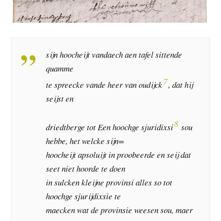
sijn hoocheijt vandaech aen tafel sittende
quamme
7
te spreecke vande heer van oudijck
, dat hij
seijst en
8
driedtberge tot Een hoochge sjuridixsi
sou
hebbe, het welcke sijn=
hoocheijt apsoluijt in proobeerde en seij dat
seet niet hoorde te doen
in sulcken kleijne provinsi alles so tot
hoochge sjurijdixsie te
maecken wat de provinsie weesen sou, maer