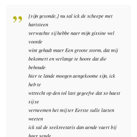
[sijn gesonde,] nu sal ick de scheepe met
hartsteen
verwachte sij hebbe naer mijn gissine wel
voorde
wint gehadt maer Een groote storm, dat mij
bekomert en verlange te hoore dat die
behoude
hier te lande moogen aengekoome sijn, ick
heb te
wttrecht op den tol last gegeefve dat so haest
sij se
verneemen het mij ter Eerste sulle laeten
weeten
ick sal de seekreetaris dan aende vaert bij
haer sende