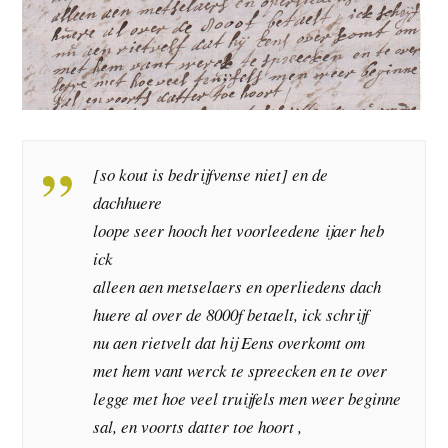
[so kout is bedrijfvense niet] en de
dachhuere
loope seer hooch het voorleedene ijaer heb
ick
alleen aen metselaers en operliedens dach
huere al over de 8000f betaelt, ick schrijf
nu aen rietvelt dat hij Eens overkomt om
met hem vant werck te spreecken en te over
legge met hoe veel truijfels men weer beginne
sal, en voorts datter toe hoort ,