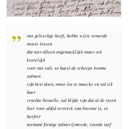
ons geleechge heeft, hebbe wij te remerde
moete lossen
dat niet alleen ongemacklijck maer ock
kostelijck
voor ons valt, so haest de scheepe koome
salmen
sijn best doen, omse los te maecke en sal ick
haer
vrachte betaelle, sal blijde sijn dat al de steen
hier voor uhEd vertreck van breeme is, so
heefter
niemant Eenige talmerij meede, voorde turf