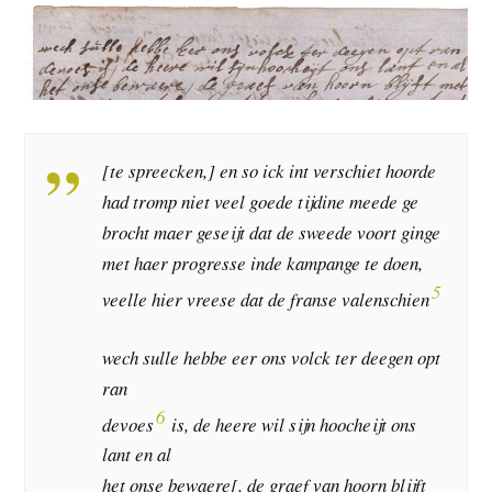
[te spreecken,] en so ick int verschiet hoorde
had tromp niet veel goede tijdine meede ge
brocht maer geseijt dat de sweede voort ginge
met haer progresse inde kampange te doen,
5
veelle hier vreese dat de franse valenschien
wech sulle hebbe eer ons volck ter deegen opt
ran
6
devoes
is, de heere wil sijn hoocheijt ons
lant en al
het onse bewaere[, de graef van hoorn blijft