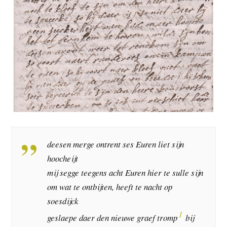
deesen merge ontrent ses Euren liet sijn
hoocheijt
mij segge teegens acht Euren hier te sulle sijn
om wat te ontbijten, heeft te nacht op
soesdijck
1
geslaepe daer den nieuwe graef tromp
bij