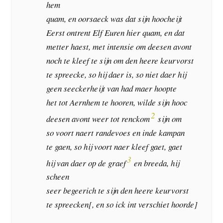
hem
quam, en oorsaeck was dat sijn hoocheijt
Eerst ontrent Elf Euren hier quam, en dat
metter haest, met intensie om deesen avont
noch te kleef te sijn om den heere keurvorst
te spreecke, so hij daer is, so niet daer hij
geen seeckerheijt van had maer hoopte
het tot Aernhem te hooren, wilde sijn hooc
2
deesen avont weer tot renckom
sijn om
so voort naert randevoes en inde kampan
te gaen, so hij voort naer kleef gaet, gaet
3
hij van daer op de graef
en breeda, hij
scheen
seer begeerich te sijn den heere keurvorst
te spreecken[, en so ick int verschiet hoorde]