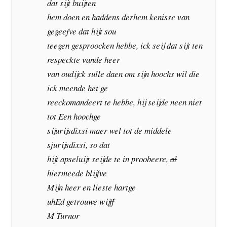
dat sijt buijten
hem doen en haddens derhem kenisse van
gegeefve dat hijt sou
teegen gesproocken hebbe, ick seij dat sijt ten
respeckte vande heer
van oudijck sulle daen om sijn hoochs wil die
ick meende het ge
reeckomandeert te hebbe, hij seijde neen niet
tot Een hoochge
sijurijsdixsi maer wel tot de middele
sjurijsdixsi, so dat
hijt apseluijt seijde te in proobeere,
al
hiermeede blijfve
Mijn heer en lieste hartge
uhEd getrouwe wijff
M Turnor