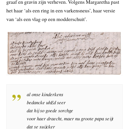
graaf en gravin zijn verheven. Volgens Margaretha past
het haar ‘als een ring in een varkensneus’, haar versie
van ‘als een vlag op een modderschuit’.
al onse kinderkens
bedancke uhEd seer
dat hij so goede sorchge
voor haer draecht, maer nu groote papa seijt
dat se suijcker