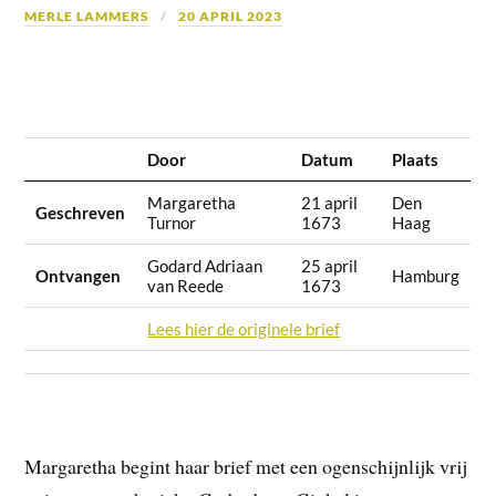
MERLE LAMMERS
20 APRIL 2023
Door
Datum
Plaats
Margaretha
21 april
Den
Geschreven
Turnor
1673
Haag
Godard Adriaan
25 april
Ontvangen
Hamburg
van Reede
1673
Lees hier de originele brief
Margaretha begint haar brief met een ogenschijnlijk vrij