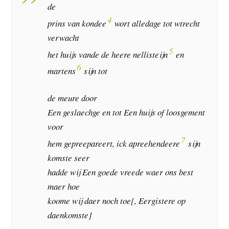
de
4
prins van kondee
wort alledage tot wtrecht
verwacht
5
het huijs vande de heere nellisteijn
en
6
martens
sijn tot
de meure door
Een geslaechge en tot Een huijs of loosgement
voor
7
hem gepreepareert, ick apreehendeere
sijn
komste seer
hadde wij Een goede vreede waer ons best
maer hoe
koome wij daer noch toe[, Eergistere op
daenkomste]