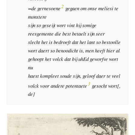
2
=de gernesoene
gegaen om onse meliesi te
monstere
sijn so geseijt wort vint hij somige
reesgemente die best betaelt sijn seer
slecht het is bedroeft dat het lant so bestoolle
wort daert so benoodicht is, men heeft hier al
gehoopt het volck dat bij uhEd geworfve wort
nu
haest kompleet soude sijn, geloof daer te veel
3
volck voor andere potentaete
gesocht wort[,
de]