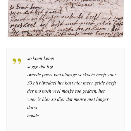
so komt kemp
segge dat hijt
tweede paert van blansge verkocht heeft voor
30
rij
rijxsdael het kost niet meer gelde heeft
der
mo
noch veel moijte toe gedaen, het
voer is hier so dier dat mense niet langer
dorst
houde