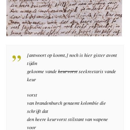
[antwoort op koomt,] noch is hier gister avont
tijdin
gekoome vande
keurvorst
seekreetaris vande
keur
vorst
van brandenburch genaemt kolombie die
schrijft dat
den heere keurvorst stilstant van wapene
voor