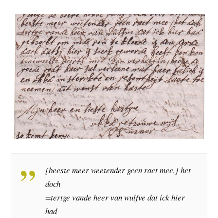
[beeste meer weetender geen raet mee,] het
doch
=tertge vande heer van wulfve dat ick hier
had