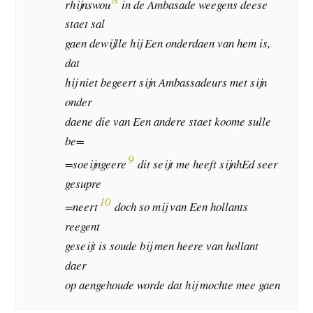
rhijnswou
in de Ambasade weegens deese
staet sal
gaen dewijlle hij Een onderdaen van hem is,
dat
hij niet begeert sijn Ambassadeurs met sijn
onder
daene die van Een andere staet koome sulle
be=
9
=soeijngeere
dit seijt me heeft sijnhEd seer
gesupre
10
=neert
doch so mij van Een hollants
reegent
geseijt is soude bij men heere van hollant
daer
op aengehoude worde dat hij mochte mee gaen