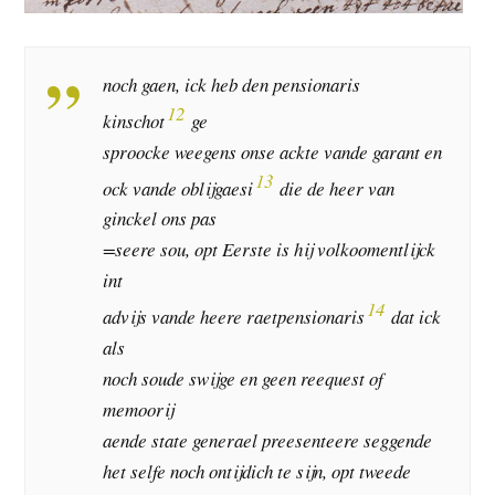
noch gaen, ick heb den pensionaris
12
kinschot
ge
sproocke weegens onse ackte vande garant en
13
ock vande oblijgaesi
die de heer van
ginckel ons pas
=seere sou, opt Eerste is hij volkoomentlijck
int
14
advijs vande heere raetpensionaris
dat ick
als
noch soude swijge en geen reequest of
memoorij
aende state generael preesenteere seggende
het selfe noch ontijdich te sijn, opt tweede