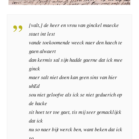
[valt,] de heer en vrou van ginckel maecke
staet int lest
vande toekoomende weeck naer den haech te
gaen alwaert
dan kermis sal sijn hadde gaerne dat ick mee
ginck
maer salt niet doen kan geen sins van hier
uhEd
sou niet geloofve als ick se niet geduerich op
de hacke
sit hoet ter toe gaet, tis mij seer gemacklijck
dat ick
nu so naer bijt werck ben, want beken dat ick
so