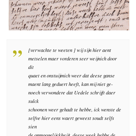
[verwachte te weeten ] wij sijn hier aent
metselen maer vorderen seer weijnich door
dit
quaet en onstuijmich weer dat deese ganse
maent lang geduert heeft, kan mij niet ge-
noech verwondere dat Uedele schrijft daer
sulck
schoonen weer gehadt te hebbe, ick wenste de
selfve hier eens waert geweest soudt selfs
sien
de onmoogelijckheijt, deese week hebbe de