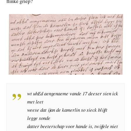
flinke griep?
wt uhEd aengenaeme vande 17 deeser sien ick
met leet
weese dat ijan de kamerlin so sieck blijft
legge sonde
datter beeterschap voor hande is, twijfele niet