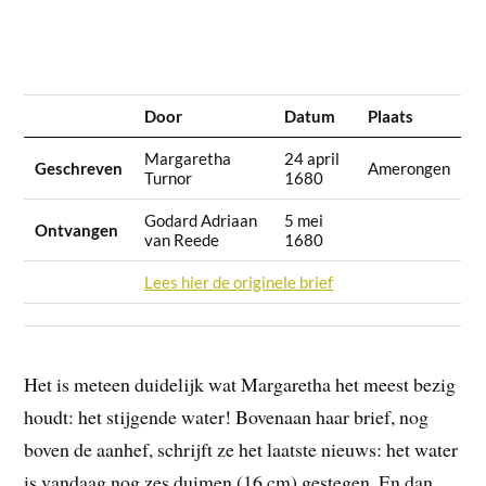
Door
Datum
Plaats
Margaretha
24 april
Geschreven
Amerongen
Turnor
1680
Godard Adriaan
5 mei
Ontvangen
van Reede
1680
Lees hier de originele brief
Het is meteen duidelijk wat Margaretha het meest bezig
houdt: het stijgende water! Bovenaan haar brief, nog
boven de aanhef, schrijft ze het laatste nieuws: het water
is vandaag nog zes duimen (16 cm) gestegen. En dan