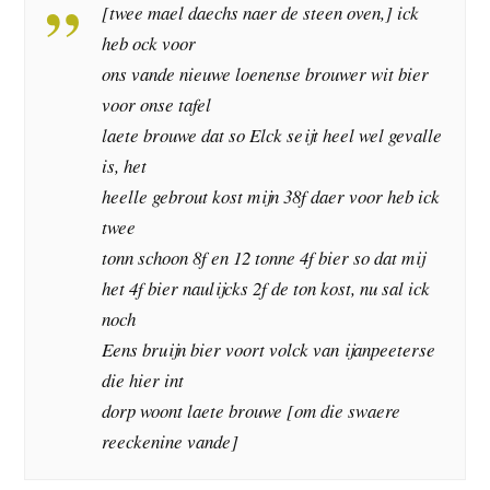
[twee mael daechs naer de steen oven,] ick
heb ock voor
ons vande nieuwe loenense brouwer wit bier
voor onse tafel
laete brouwe dat so Elck seijt heel wel gevalle
is, het
heelle gebrout kost mijn 38f daer voor heb ick
twee
tonn schoon 8f en 12 tonne 4f bier so dat mij
het 4f bier naulijcks 2f de ton kost, nu sal ick
noch
Eens bruijn bier voort volck van ijanpeeterse
die hier int
dorp woont laete brouwe [om die swaere
reeckenine vande]