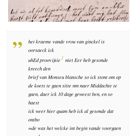
het kraeme vande vrou van ginckel is
oorsaeck ick
1
uhEd proovijsie
niet Eer heb gesonde
kreech den
brief van Monseu blansche so ick stont om op
de koets te gaen sitte nm naer Middachte te
gaen, daer ick 10 dage geweest ben, en so
haest
ick weer hier quam heb ick al gesonde dat
ontbo
=de was het welcke int begin vande voorgaen