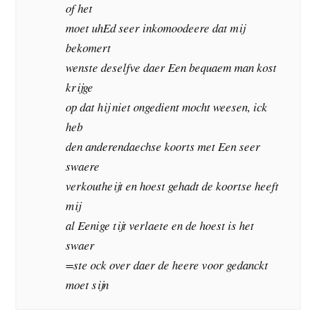
of het
moet uhEd seer inkomoodeere dat mij
bekomert
wenste deselfve daer Een bequaem man kost
krijge
op dat hij niet ongedient mocht weesen, ick
heb
den anderendaechse koorts met Een seer
swaere
verkoutheijt en hoest gehadt de koortse heeft
mij
al Eenige tijt verlaete en de hoest is het
swaer
=ste ock over daer de heere voor gedanckt
moet sijn