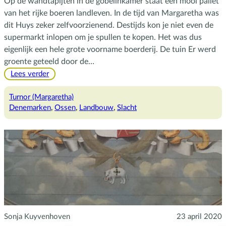
Op de wandtapijten in de gobelinkamer staat een mooi pallet
van het rijke boeren landleven. In de tijd van Margaretha was
dit Huys zeker zelfvoorzienend. Destijds kon je niet even de
supermarkt inlopen om je spullen te kopen. Het was dus
eigenlijk een hele grote voorname boerderij. De tuin Er werd
groente geteeld door de…
:
Lees verder
De
ossen
Turnor (Margaretha)
van
Denemarken
, 
Ossen
, 
Landbouw
, 
Slacht
Margaretha
Sonja Kuyvenhoven
23 april 2020