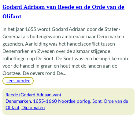
Godard Adriaan van Reede en de Orde van de
Olifant
In het jaar 1655 wordt Godard Adriaan door de Staten-
Generaal als buitengewoon ambtenaar naar Denemarken
gezonden. Aanleiding was het handelsconflict tussen
Denemarken en Zweden over de alsmaar stijgende
tolheffingen op De Sont. De Sont was een belangrijke route
voor de handel in graan en hout met de landen aan de
Oostzee. De oevers rond De…
:
Lees verder
Godard
Adriaan
Reede (Godard Adriaan van)
van
Denemarken
, 
1655-1660 Noordse oorlog
, 
Sont
, 
Orde van de
Reede
Olifant
, 
Diplomaten
en
de
Orde
van