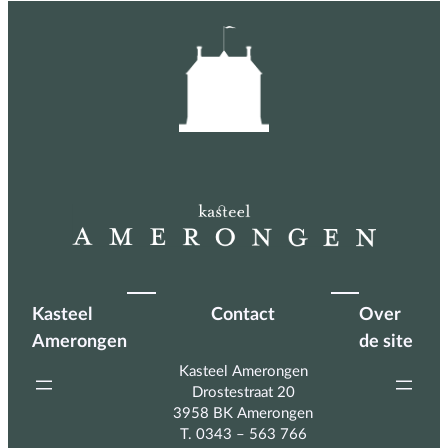
de
Olifant
Kasteel
Contact
Over
Amerongen
de site
Kasteel Amerongen
Drostestraat 20
3958 BK Amerongen
T. 0343 – 563 766