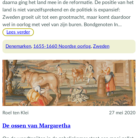
daarna ging het land mee in de reformatie. De positie van het
land is niet vanzelfsprekend en de politiek is expansief:
Zweden groeit uit tot een grootmacht, maar komt daardoor
wel in oorlog met veel van zijn buren. Bondgenoten In…
:
Lees verder
Het
geheime
Denemarken
, 
1655-1660 Noordse oorlog
, 
Zweden
verdrag
van
Zweden
en
Frankrijk
Roel ten Klei
27 mei 2020
De ossen van Margaretha