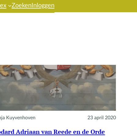
dex
Zoeken
Inloggen
nja Kuyvenhoven
23 april 2020
dard Adriaan van Reede en de Orde