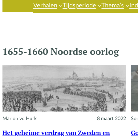
Verhalen
Tijdsperiode
Thema’s
In
1655-1660 Noordse oorlog
Marion vd Hurk
8 maart 2022
So
Het geheime verdrag van Zweden en
Go