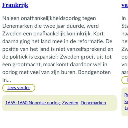
Frankrijk
va
Na een onafhankelijkheidsoorlog tegen
In
Denemarken die twee jaar duurde, werd
St
Zweden een onafhankelijk koninkrijk. Kort
na
daarna ging het land mee in de reformatie. De
he
positie van het land is niet vanzelfsprekend en
Zw
de politiek is expansief: Zweden groeit uit tot
op
een grootmacht, maar komt daardoor wel in
vo
oorlog met veel van zijn buren. Bondgenoten
aa
In…
:
Lees verder
Het
R
geheime
S
1655-1660 Noordse oorlog
, 
Zweden
, 
Denemarken
verdrag
1
van
Zweden
en