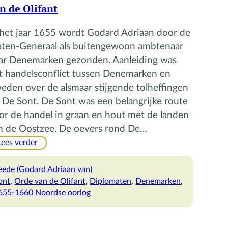
n de Olifant
 het jaar 1655 wordt Godard Adriaan door de
aten-Generaal als buitengewoon ambtenaar
ar Denemarken gezonden. Aanleiding was
t handelsconflict tussen Denemarken en
eden over de alsmaar stijgende tolheffingen
 De Sont. De Sont was een belangrijke route
or de handel in graan en hout met de landen
n de Oostzee. De oevers rond De…
:
Lees verder
Godard
Adriaan
eede (Godard Adriaan van)
van
ont
, 
Orde van de Olifant
, 
Diplomaten
, 
Denemarken
, 
Reede
655-1660 Noordse oorlog
en
de
Orde