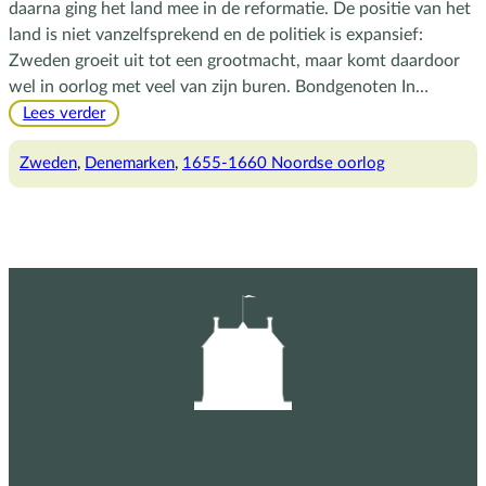
daarna ging het land mee in de reformatie. De positie van het
land is niet vanzelfsprekend en de politiek is expansief:
Zweden groeit uit tot een grootmacht, maar komt daardoor
wel in oorlog met veel van zijn buren. Bondgenoten In…
:
Lees verder
Het
geheime
Zweden
, 
Denemarken
, 
1655-1660 Noordse oorlog
verdrag
van
Zweden
en
Frankrijk